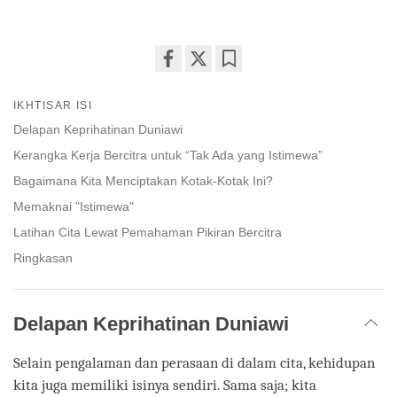
Share
Bookmark
on
IKHTISAR ISI
facebook
Delapan Keprihatinan Duniawi
Kerangka Kerja Bercitra untuk “Tak Ada yang Istimewa”
Bagaimana Kita Menciptakan Kotak-Kotak Ini?
Memaknai "Istimewa"
Latihan Cita Lewat Pemahaman Pikiran Bercitra
Ringkasan
Delapan Keprihatinan Duniawi
Selain pengalaman dan perasaan di dalam cita, kehidupan
kita juga memiliki isinya sendiri. Sama saja; kita