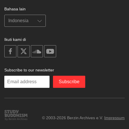
Bahasa lain
Ikuti kami di
on
on
on
on
facebook
X
soundcloud
youtube
Subscribe to our newsletter
Enter
Subscribe
your
email
Study
© 2003-2026 Berzin Archives e.V.
Impressum
Buddhism
Home