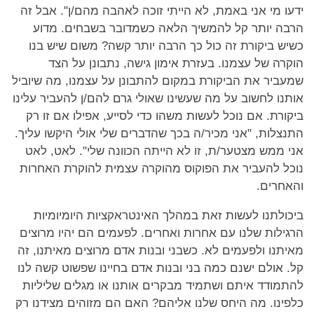
ידעו מי אני באמת, לא הייתי זוכה לאהבה מהם/ן". אבל זה
הרבה יותר קל להמשיך הלאה כשמדובר בשבחים. מדוע
כשיש ביקורת זה כול כך הרבה יותר קשה? משום שיש בנו
הוקרה של עצמנו. בעזרת אימון גישה, נתבונן על הצד
שמעביר את הביקורת במקום להתבונן על עצמנו, מה שיוביל
אותנו לחשוב על מה שעשינו שאולי גרם להם/ן להעביר עלינו
ביקורת. אם נוכל לעשות משהו כדי לסייע, אפילו אם זו רק
התנצלות, "אני מכיר/ה בכך שהדברים שלי אולי היקשו עליך.
אני ממש מצטער/ת, זו לא הייתה הכוונה שלי". לאט, לאט
נוכל להעביר את הפוקוס מהוקרה עצמית להוקרת האחרות
והאחרים.
ביכולתנו לעשות זאת במהלך האינטראקציות היומיומיות
הרגילות שלנו עם אחרות ואחרים. לפעמים הם יהיו מרוצים
מאיתנו ולפעמים לא. כשבני ובנות אדם מרוצים מאיתנו, זה
קל. אולם ישנם כמה בני ובנות אדם בחיינו שפשוט קשה לנו
להתמודד איתם ושתמיד מבקרים אותנו או מגלים שליליות
כלפינו. מה היחס שלנו אליהם? האם הם מזוהים מצידנו רק