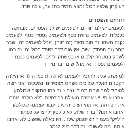
העיקרון שלפיו הכול נמצא תמיד בתנועה, עולה ויורד.
רווחים והפסדים
לפעמים יש לנו רווחים, לפעמים יש לנו הפסדים. מבחינה
כלכלית, לפעמים נרוויח כסף ולפעמים נפסיד כסף. לפעמים
נקנה משהו וזה טוב מאוד (זה רווח), אבל לפעמים זה יישבר
מהר (זה הפסד). שוב, אין שום דבר מיוחד בכול זה. זה כמו
לשחק במשחק קלפים או במשחק ילדים; לפעמים ננצח
ולפעמים נפסיד. אז מה? שום דבר מיוחד.
למעשה, עלינו להזכיר לעצמנו לא להיות כמו הילד או הילדה
הקטנים האלה שבוכים כשהם מפסידים, וצועקים "אני רוצה
לנצח!" למה שהם תמיד ינצחו? זה כמו התקווה שכולם/ן
יאהבו אותי. יש אמירה מועילה בבודהיזם, "לא כולם/ן אהבו
את הבודהה, אז מהי הציפייה שלנו עבור עצמנו- שכולם/ן
יאהבו אותנו?" ברור שלא. לא כולם/ן ילחצו על כפתור
ה"לייק" בעמוד הפייסבוק שלנו. יהיו כאלה שפשוט לא יאהבו
אותנו. מה לעשות? זה דבר רגיל לגמרי.