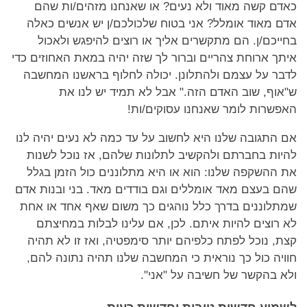
כאדם קשה מאוד ולא נעים? או שאנחנו מזהים/ות שהם
אדם מאוד אומלל? אני בטוח שלכולכם/ן יש אנשים כאלה
בחייכם/ן. הם מתקשרים אליך או רוצים להיפגש ולאכול
איתך ארוחת צהריים וברור לך שזה יהיה במאת האחוזים כדי
לדבר על עצמם ולהתלונן. יכולה לחלוף בראשנו המחשבה
ש"אוף, שוב האדם הזה." אבל לא תמיד יש לנו את
האפשרות לומר שאנחנו עסוקים/ות!
אם התגובה שלנו היא לחשוב על עד כמה לא נעים יהיה לנו
להיות בחברתם ולהקשיב לתלונות שלהם, אז נוכל לשנות
את ההשקפה שלנו: הוא או היא מתלוננים כול הזמן בגלל
שהם בעצם מאד אומללים וגם בודדים מאד. בני ובנות אדם
שמתלוננים בדרך כלל נוהגים כך משום שאף אחד או אחת
לא רוצים להיות איתם. לכן, אם עלינו לבלות במחיצתם
קצת, נוכל לפתח כלפיהם יותר סימפטיה, ואז זו לא תהיה
חוויה כול כך נוראית כי המחשבה שלנו תהיה נתונה להם,
ולא בהקשר של חשיבה על "אני".