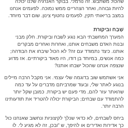
שהכול משתבש. זה נורמלי. בבוקר האנרגיה שלנו יכולה
להיות גבוהה, ואחר הצהריים ממש נמוכה. לפעמים אנחנו
במצב בריאותי תקין, לפעמים נחטוף צינון. שום דבר מיוחד.
שֶׁבַח וביקורת
המערך המחשבתי הבא נוגע לשבח וביקורת. חלק מבני
ובנות האדם משבחים אותנו, ואחרות ואחרים מבקרים
אותנו. כיצד נתמודד עם זה? לא הכול שיבחו את הבודהה;
כמה אנשים, במיוחד בן דודו, היו מאוד ביקורתיים. אז מדוע
שנצפה אנחנו שהכול ישבחו אותנו?
אני אשתמש שוב בדוגמה שלי עצמי. אני מקבל הרבה מיילים
בנוגע לאתר שלי, ובעוד שמרביתם מדברים על עד כמה
שהאתר עזר להם, מדי פעם יש ביקורת. כמובן שקל יותר
להתמודד עם שבחים; הביקורת יכולה להטריד את תודעותינו
הרבה יותר.
ביחס לשבחים, לא כדאי שנלך לקיצוניות ונחשוב שאנחנו כול
כך אדירות ואדירים או להיפך, ש "ובכן, זה לא מגיע לי. לוּ