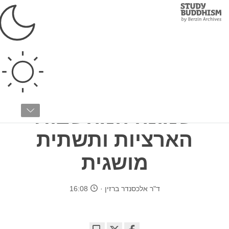
Study
Clos
Buddhism
Home
›
בודהיזם טיבטי
›
אימון התודעה
›
מהו אימון התודעה?
אימון תודעה בחיי היומיום: שום דבר מיוחד
חלק 3 מתוך 3
שמונה המחשבות
הארציות ותשתית
מושגית
ד"ר אלכסנדר ברזין
16:08