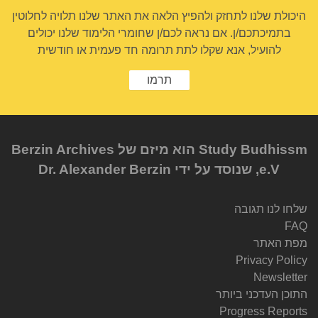
היכולת שלנו לתחזק ולהפיץ הלאה את האתר שלנו תלויה לחלוטין
בתמיכתכם/ן. אם נראה לכם/ן שחומרי הלימוד שלנו יכולים
להועיל, אנא שקלו לתת תרומה חד פעמית או חודשית
תרמו
Study Budhissm הוא מיזם של Berzin Archives
e.V, שנוסד על ידי Dr. Alexander Berzin
שלחו לנו תגובה
FAQ
מפת האתר
Privacy Policy
Newsletter
התוכן העדכני ביותר
Progress Reports