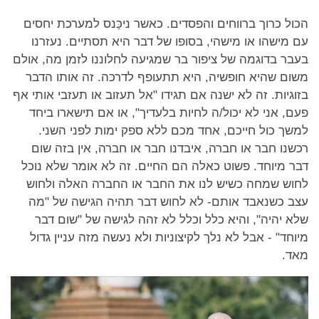
הכול כרוך ברווחים והפסדים. כאשר ניכַּנס למערכת יחסים
עם מישהו או מישהי, בסופו של דבר היא תסתיים. נעזרנו
בעבר בדוגמה של ציפור בר שמגיעה לחלוננו לזמן מה, אולם
משום שהיא חופשיה, היא תתעופף לדרכה. זה אותו הדבר
בזוגיות. זה לא ישנה אם תגידו "אל תעזוב או תעזבי אותי אף
פעם, אני לא יכול/ה לחיות בלעדיך", או אם תישארו ביחד
למשך כול חייכם, אחד מכם ללא ספק ימות לפני השני.
רכשנו חבר או חברה, איבדנו חבר או חברה, אין בזה שום
דבר מיוחד. פשוט כאלה הם החיים. זה לא אומר שלא נוכל
לחוש שמחה כשיש לנו את החבר או החברה האלה ולחוש
עצב כשנאבד אותם- לא לחוש דבר תהיה הגישה של "מה
שלא יהיה", והיא כלל וכלל לא זהה לגישה של "שום דבר
מיוחד" - אבל לא נלך לקיצוניות ולא נעשה מזה עניין גדול
מאד.