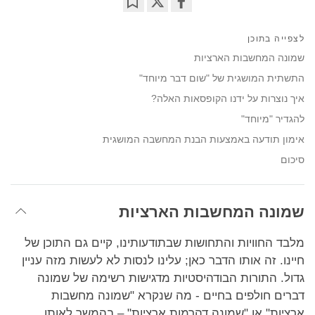
Bookmark
Share
on
לצפייה בתוכן
facebook
שמונה המחשבות הארציות
התשתית המושגית של "שום דבר מיוחד"
איך נוצרות על ידנו הקופסאות האלה?
להגדיר "מיוחד"
אימון תודעה באמצעות הבנת המחשבה המושגית
סיכום
שמונה המחשבות הארציות
מלבד החוויות והתחושות שבתודעותינו, קיים גם התוכן של
חיינו. זה אותו הדבר כאן; עלינו לנסות לא לעשות מזה עניין
גדול. התורות הבודהיסטיות מדגישות רשימה של שמונה
דברים חולפים בחיים - מה שנקרא "שמונה מחשבות
ארציות" או "שמונה דהרמות ארציות" – בהמשך לאותו