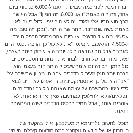
דבר דרמטי. לפני כמה שבועות הגענו ל-6,000 כניסות ביום
אחד, וזה היה באמת "וואו, 6,000, זה המון!" אבל האושר
מכך הוא טריוויאלי מאוד. זה לא היה עניין גדול כי זה לא
באמת עשה שום דבר. התחושה הייתה, "ובכן, זה טוב. מה
עכשיו? מה עוד חדש?" ואז ביום אחר מספר הכניסות ירד
ל-4,500 והתאכזבתי מעט, "אוי, לא כול כך הרבה נכנסו היום
לאתר." אבל מה שנראה בולט יותר הוא עיסוק היתר בעצמי,
שאני מודה בו, של הרצון לבחון את הנתונים הסטטיסטיים
כול הזמן. הבודהיזם אומר שעיסוק היתר הזה בעצמי הוא
הרבה יותר חזק מעיסוק בדברים אחרים, מכיוון שחשיבה על
"אני" היא כול כך אינסטינקטיבית. זה אפילו לא חייב לבוא
לידי ביטוי כמחשבה על עצמנו שאנחנו כול כך נהדרים/ות
ונפלאים/ות או לחילופין כמחשבה שאף אחד או אחת לא
אוהבים אותנו, אבל תמיד בבסיס הדברים ישנה המחשבה
הזאת.
תוכלו לחשוב על דוגמאות משלכם/ן, אולי בהקשר של
פייסבוק או של הודעות טקסט? כמה הודעות קיבלתי היום?