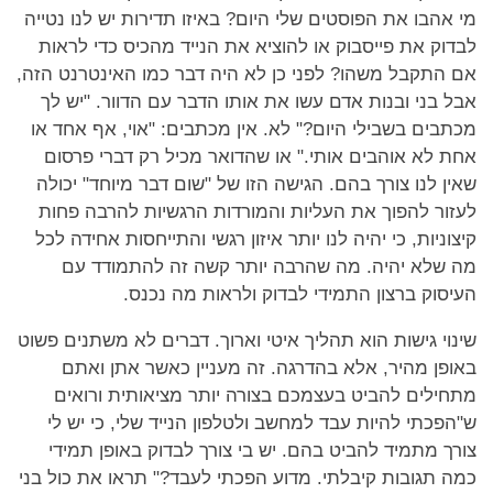
מי אהבו את הפוסטים שלי היום? באיזו תדירות יש לנו נטייה
לבדוק את פייסבוק או להוציא את הנייד מהכיס כדי לראות
אם התקבל משהו? לפני כן לא היה דבר כמו האינטרנט הזה,
אבל בני ובנות אדם עשו את אותו הדבר עם הדוור. "יש לך
מכתבים בשבילי היום?" לא. אין מכתבים: "אוי, אף אחד או
אחת לא אוהבים אותי." או שהדואר מכיל רק דברי פרסום
שאין לנו צורך בהם. הגישה הזו של "שום דבר מיוחד" יכולה
לעזור להפוך את העליות והמורדות הרגשיות להרבה פחות
קיצוניות, כי יהיה לנו יותר איזון רגשי והתייחסות אחידה לכל
מה שלא יהיה. מה שהרבה יותר קשה זה להתמודד עם
העיסוק ברצון התמידי לבדוק ולראות מה נכנס.
שינוי גישות הוא תהליך איטי וארוך. דברים לא משתנים פשוט
באופן מהיר, אלא בהדרגה. זה מעניין כאשר אתן ואתם
מתחילים להביט בעצמכם בצורה יותר מציאותית ורואים
ש"הפכתי להיות עבד למחשב ולטלפון הנייד שלי, כי יש לי
צורך מתמיד להביט בהם. יש בי צורך לבדוק באופן תמידי
כמה תגובות קיבלתי. מדוע הפכתי לעבד?" תראו את כול בני