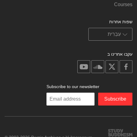
Courses
שפות אחרות
עקבו אחרינו ב
on
on
on
on
youtube
soundcloud
facebook
X
Subscribe to our newsletter
Enter
Subscribe
your
email
Study