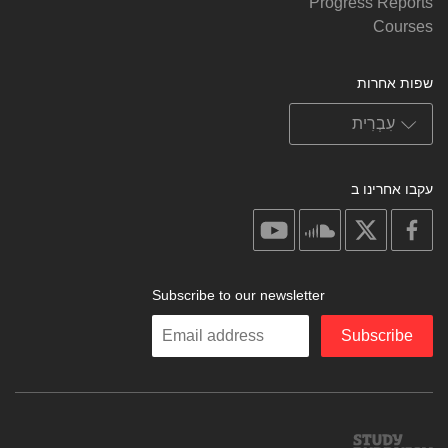
Progress Reports
Courses
שפות אחרות
עקבו אחרינו ב
on
on
on
on
youtube
soundcloud
facebook
X
Subscribe to our newsletter
Enter
Subscribe
your
email
Study