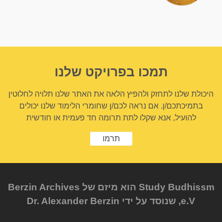
תמכו בפרויקט שלנו
היכולת שלנו לתחזק ולהפיץ הלאה את האתר שלנו תלויה לחלוטין
בתמיכתכם/ן. אם נראה לכם/ן שחומרי הלימוד שלנו יכולים
להועיל, אנא שקלו לתת תרומה חד פעמית או חודשית
תרמו
Study Budhissm הוא מיזם של Berzin Archives
e.V, שנוסד על ידי Dr. Alexander Berzin