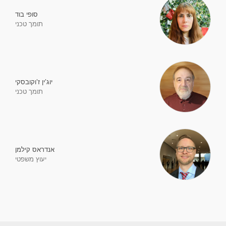
סופי בוד
תומך טכני
יוג’ין ז’וקובסקי
תומך טכני
אנדראס קילמן
יעוץ משפטי