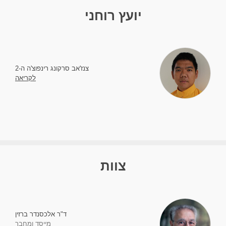
יועץ רוחני
צנז'אב סרקונג רינפוצ'ה ה-2
לקריאה
צוות
ד"ר אלכסנדר ברזין
מייסד ומחבר