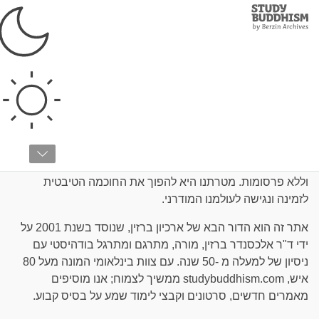
Study
Clos
Buddhism
Home
›
אודות
אודות
Studybuddhism.com הוא מקור נרחב של חומרי לימוד
בודהיסטיים אותנטיים, המוצגים באופן נגיש ובהיר ללא עלות
וללא פרסומות. מטרתנו היא להפוך את החוכמה הטיבטית
לזמינה ונגישה לעולמנו המודרני.
אתר זה הוא הדור הבא של ארכיון ברזין, שנוסד בשנת 2001 על
ידי ד"ר אלכסנדר ברזין, מורה, מתרגם ומתרגל בודהיסטי עם
ניסיון של למעלה מ -50 שנה. עם צוות בינלאומי המונה מעל 80
איש, studybuddhism.com ממשיך לצמוח; אנו מוסיפים
מאמרים חדשים, סרטונים וקבצי לימוד שמע על בסיס קבוע.