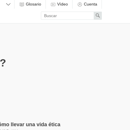
Glosario
Vídeo
Cuenta
Enter
Search
search
term
o?
mo llevar una vida ética