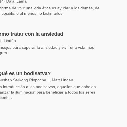
 14º Dalái Lama
 forma de vivir una vida ética es ayudar a los demás, de
 posible, o al menos no lastimarlos.
mo tratar con la ansiedad
tt Lindén
nsejos para superar la ansiedad y vivir una vida más
gura.
ué es un bodisatva?
enshap Serkong Rinpoche II, Matt Lindén
a introducción a los bodisatvas, aquellos que anhelan
anzar la iluminación para beneficiar a todos los seres
tientes.