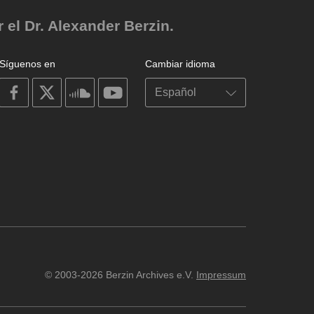
el Dr. Alexander Berzin.
Síguenos en
Cambiar idioma
on
on
on
on
facebook
X
soundcloud
youtube
© 2003-2026 Berzin Archives e.V.
Impressum