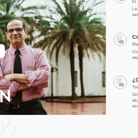
El
La
ser
Có
Ma
Co
se
¿Q
Ts
Un
alc
sin