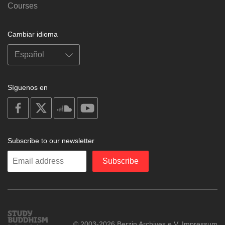
Courses
Cambiar idioma
Síguenos en
on
on
on
on
facebook
X
soundcloud
youtube
Subscribe to our newsletter
Enter
Subscribe
your
email
Study
© 2003-2026 Berzin Archives e.V.
Impressum
Buddhism