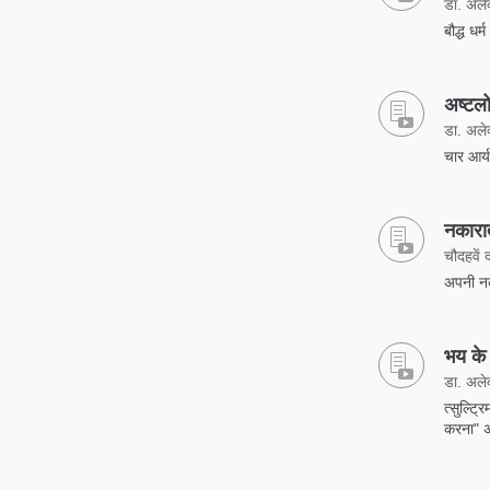
डा. अलेक्
बौद्ध धर
अष्टलो
डा. अलेक्
चार आर्य
नकारात
चौदहवें 
अपनी नक
भय के
डा. अलेक्
त्सुल्ट्
करना" अन