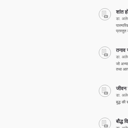
शांत ह
डा. अलेक्
पारम्परि
प्रस्तुत
तनाव स
डा. अलेक्
जो अभ्य
तथा आत्
जीवन व
डा. अलेक्
बुद्ध की
बौद्ध व
डा. अलेक्