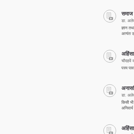
समाज स
डा. अलेक्
ज्ञान तथ
अत्यंत 
अहिंसा
चौदहवें 
परम पावन
अनासक
डा. अलेक्
किसी भी
अनिवार्य
अहिंसा