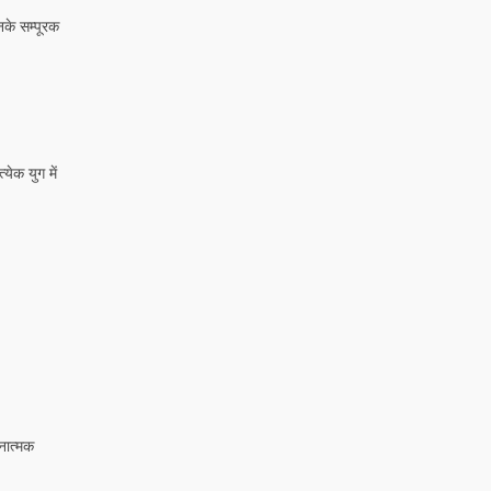
नके सम्पूरक
येक युग में
चनात्मक