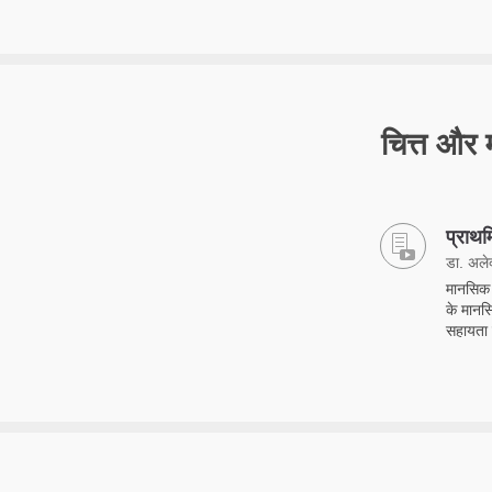
चित्त और
प्राथ
डा. अलेक्
मानसिक 
के मानसि
सहायता 