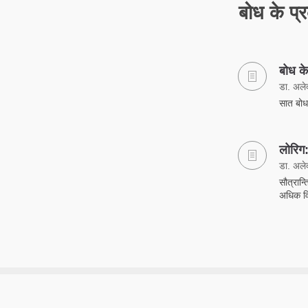
बोध के प्
बोध के
डा. अलेक्
सात बोध 
लोरिग: 
डा. अलेक्
सौत्रान्
अधिक विस