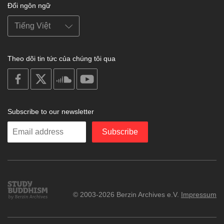
Đổi ngôn ngữ
Theo dõi tin tức của chúng tôi qua
on
on
on
on
facebook
X
soundcloud
youtube
Subscribe to our newsletter
Enter
Subscribe
your
email
Study
© 2003-2026 Berzin Archives e.V.
Impressum
Buddhism
Home