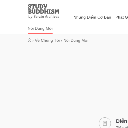
Close
Study
Buddhism
Những Điểm Cơ Bản
Phật G
Home
Nội Dung Mới
›
Về Chúng Tôi
›
Nội Dung Mới
Diễn
Tiến s