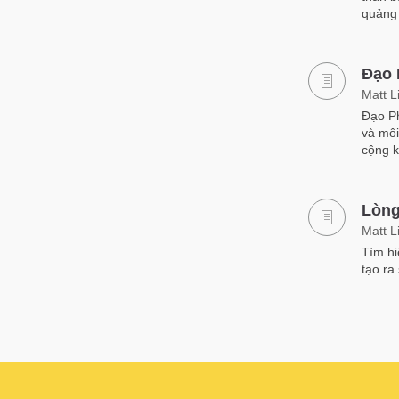
quảng 
Đạo 
Matt L
Đạo Ph
và môi
cộng k
Lòng
Matt L
Tìm hi
tạo ra