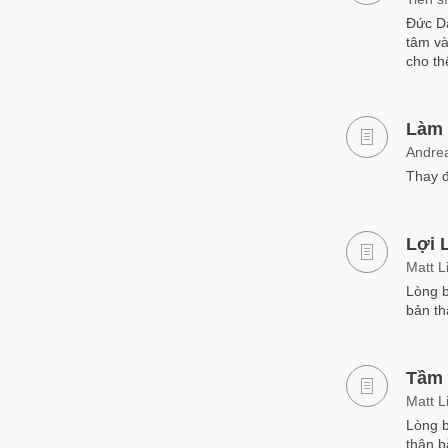
Đức Da
tâm và
cho th
Làm 
Andrea
Thay đ
Lợi 
Matt L
Lòng b
bản th
Tầm 
Matt L
Lòng b
thân b