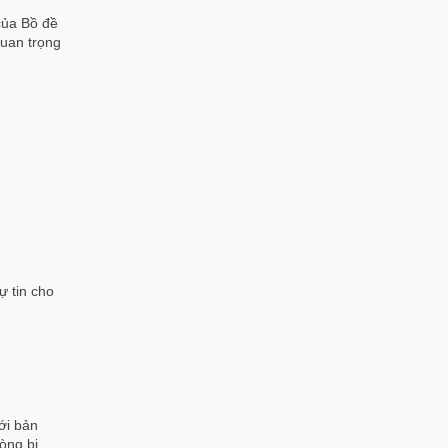
của Bồ đề
quan trọng
ự tin cho
ới bản
òng bi