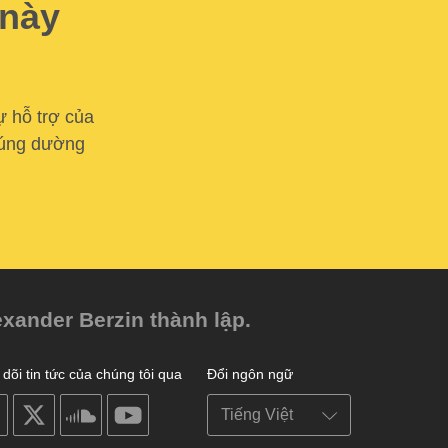
 này
ự hỗ trợ của
 cúng dường
exander Berzin thành lập.
dõi tin tức của chúng tôi qua
Đổi ngôn ngữ
on
on
on
on
facebook
X
soundcloud
youtube