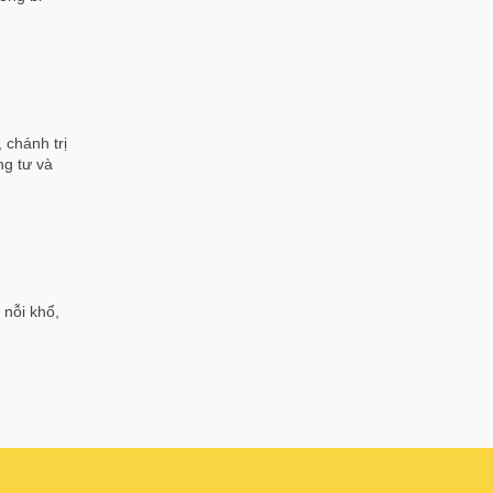
 chánh trị
ng tư và
 nỗi khổ,