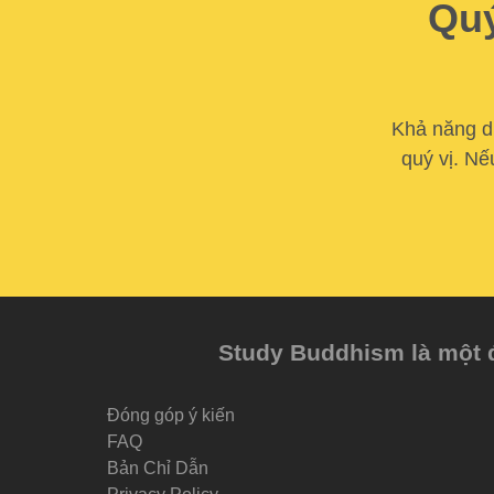
Quý
Khả năng du
quý vị. Nế
Study Buddhism là một đề
Đóng góp ý kiến
FAQ
Bản Chỉ Dẫn