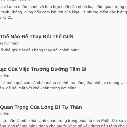
lai Lama nhấn mạnh về tính hợp nhất của nhân loại, tầm quan trọng 
 tánh Không, cùng bốn cam kết lớn của Ngài, là những điểm đặc biệt 
ế kỷ 21.
Thế Nào Để Thay Đổi Thế Giới
s Killmann
ổi thế giới bắt đầu bằng thay đổi chính mình.
Lạc Của Việc Trưởng Dưỡng Tâm Bi
indén
i là món quà cao cả nhất mà ta có thể trao tặng tha nhân và mang lại t
ân, để đối mặt với khó khăn trong đời sống.
Quan Trọng Của Lòng Bi Tự Thân
indén
i tự thân là một khía cạnh quan trọng trong pháp tu nhà Phật. Đối xử v
ằng lòng tốt mà mình dành cho người khác sẽ xây dựng nền tảng cho l