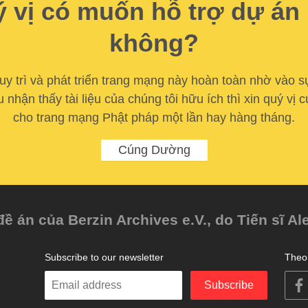
 vị có muốn hỗ trợ dự án
không?
y trì và phát triển trang mạng này hoàn toàn nhờ vào s
u nhận thấy tài liệu của chúng tôi hữu ích thì xin quý vị
cho trang mạng Phật pháp một lần hay hàng tháng.
Cúng Dường
 án của Berzin Archives e.V., do Tiến sĩ Al
Subscribe to our newsletter
Theo 
Enter
Subscribe
your