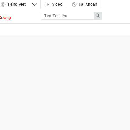
Video
Tài Khoản
Enter
Search
Dường
search
term