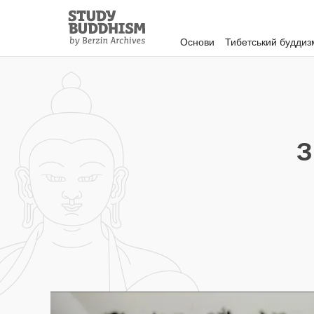
Close
Study
Buddhism
Основи
Тибетський буддиз
Home
З