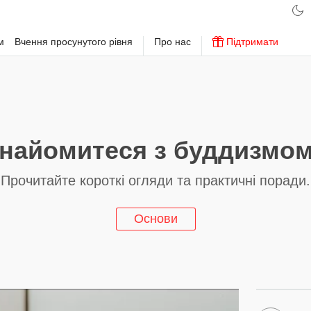
м
Вчення просунутого рівня
Про нас
Підтримати
найомитеся з буддизмо
Прочитайте короткі огляди та практичні поради.
Основи