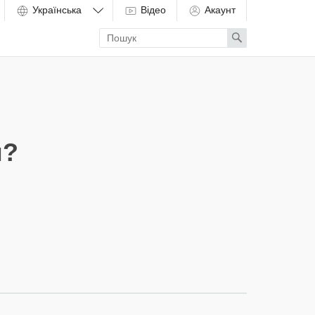
Відео
Акаунт
Enter
Search
search
term
м?