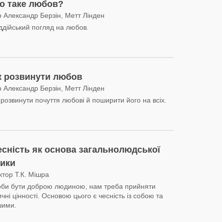
о таке любов?
р Александр Берзін, Метт Лінден
ддійський погляд на любов.
к розвинути любов
р Александр Берзін, Метт Лінден
 розвинути почуття любові й поширити його на всіх.
есність як основа загальнолюдської
тики
ктор Т.К. Мішра
би бути доброю людиною, нам треба прийняти
ичні цінності. Основою цього є чесність із собою та
шими.