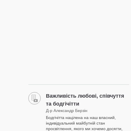
Важливість любові, співчуття
та бодгічітти
Д-р Александр Берзін
Бодгічітта націлена на наш власний,
індивідуальний майбутній стан
просвітлення, якого ми хочемо досягти,