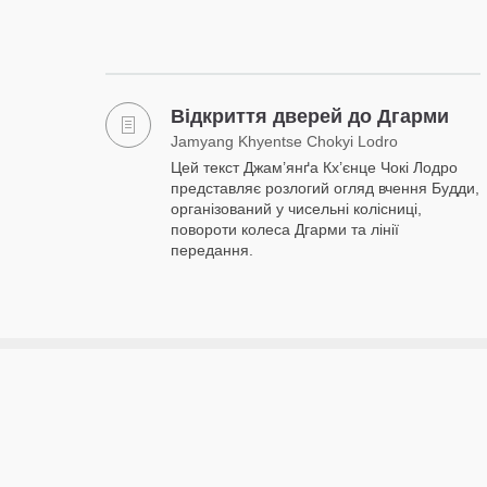
Відкриття дверей до Дгарми
Jamyang Khyentse Chokyi Lodro
Цей текст Джам’янґа Кх’єнце Чокі Лодро
представляє розлогий огляд вчення Будди,
організований у чисельні колісниці,
повороти колеса Дгарми та лінії
передання.