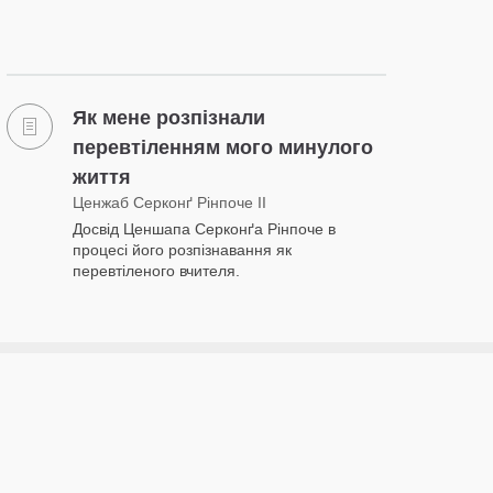
Як мене розпізнали
перевтіленням мого минулого
життя
Ценжаб Серконґ Рінпоче II
Досвід Ценшапа Серконґа Рінпоче в
процесі його розпізнавання як
перевтіленого вчителя.