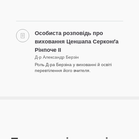
Особиста розповідь про
виховання Ценшапа Серконґа
Рінпоче II
Д-р Александр Берзін
Роль Д-ра Берзіна у вихованні й освіті
перевтілення його вчителя.