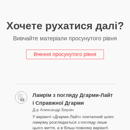
Хочете рухатися далі?
Вивчайте матеріали просунутого рівня
Вчення просунутого рівня
Ламрім з погляду Дгарми-Лайт
і Справжної Дгарми
Д-р Александр Берзін
У варіанті «Дгарми-Лайт» поетапний шлях
ламріму розглядається з погляду лише
цього життя, а в більш повному варіанті