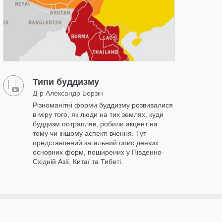
Типи буддизму
Д-р Александр Берзін
Різноманітні форми буддизму розвивалися
в міру того, як люди на тих землях, куди
буддизм потрапляв, робили акцент на
тому чи іншому аспекті вчення. Тут
представлений загальний опис деяких
основних форм, поширених у Південно-
Східній Азії, Китаї та Тибеті.