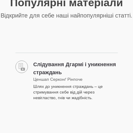
Популярні матеріали
Відкрийте для себе наші найпопулярніші статті.
Слідування Дгармі і уникнення
страждань
Ценшап Серконґ Рінпоче
Шлях до уникнення страждань – це
стримування себе від дій через
невігластво, гнів чи жадібність.