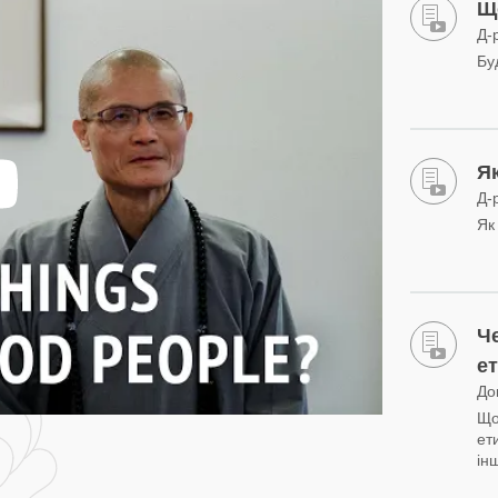
Щ
Д-
Бу
Я
Д-
Як
Ч
е
До
Що
ет
ін