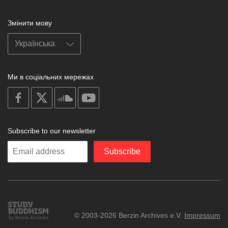
Змінити мову
Ми в соціальних мережах
on
on
on
on
facebook
X
soundcloud
youtube
Subscribe to our newsletter
Enter
Subscribe
your
email
Study
© 2003-2026 Berzin Archives e.V.
Impressum
Buddhism