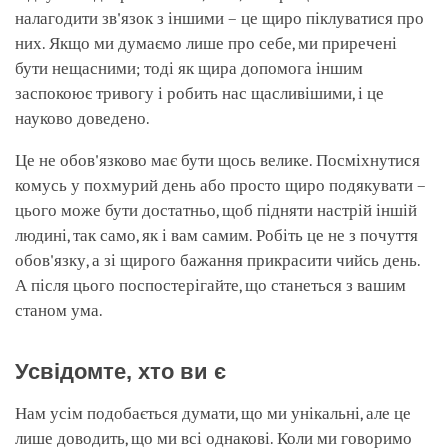
налагодити зв'язок з іншими – це щиро піклуватися про
них. Якщо ми думаємо лише про себе, ми приречені
бути нещасними; тоді як щира допомога іншим
заспокоює тривогу і робить нас щасливішими, і це
науково доведено.
Це не обов'язково має бути щось велике. Посміхнутися
комусь у похмурий день або просто щиро подякувати –
цього може бути достатньо, щоб підняти настрій іншій
людині, так само, як і вам самим. Робіть це не з почуття
обов'язку, а зі щирого бажання прикрасити чийсь день.
А після цього поспостерігайте, що станеться з вашим
станом ума.
Усвідомте, хто ви є
Нам усім подобається думати, що ми унікальні, але це
лише доводить, що ми всі однакові. Коли ми говоримо