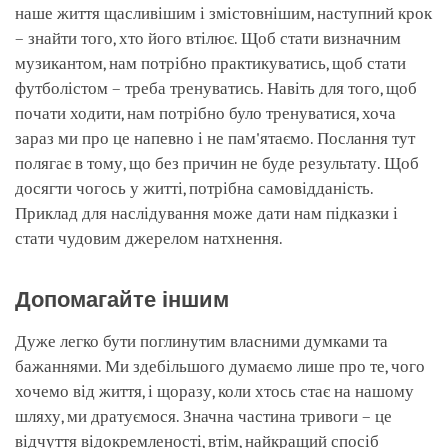
наше життя щасливішим і змістовнішим, наступний крок
– знайти того, хто його втілює. Щоб стати визначним
музикантом, нам потрібно практикуватись, щоб стати
футболістом – треба тренуватись. Навіть для того, щоб
почати ходити, нам потрібно було тренуватися, хоча
зараз ми про це напевно і не пам'ятаємо. Послання тут
полягає в тому, що без причин не буде результату. Щоб
досягти чогось у житті, потрібна самовідданість.
Приклад для наслідування може дати нам підказки і
стати чудовим джерелом натхнення.
Допомагайте іншим
Дуже легко бути поглинутим власними думками та
бажаннями. Ми здебільшого думаємо лише про те, чого
хочемо від життя, і щоразу, коли хтось стає на нашому
шляху, ми дратуємося. Значна частина тривоги – це
відчуття відокремленості, втім, найкращий спосіб