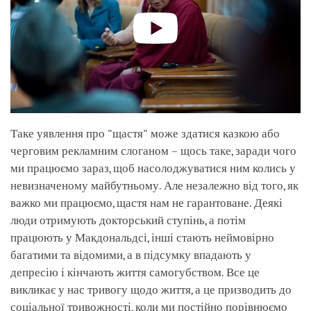
Таке уявлення про "щастя" може здатися казкою або
черговим рекламним слоганом – щось таке, заради чого
ми працюємо зараз, щоб насолоджуватися ним колись у
невизначеному майбутньому. Але незалежно від того, як
важко ми працюємо, щастя нам не гарантоване. Деякі
люди отримують докторський ступінь, а потім
працюють у Макдональдсі, інші стають неймовірно
багатими та відомими, а в підсумку впадають у
депресію і кінчають життя самогубством. Все це
викликає у нас тривогу щодо життя, а це призводить до
соціальної тривожності, коли ми постійно порівнюємо