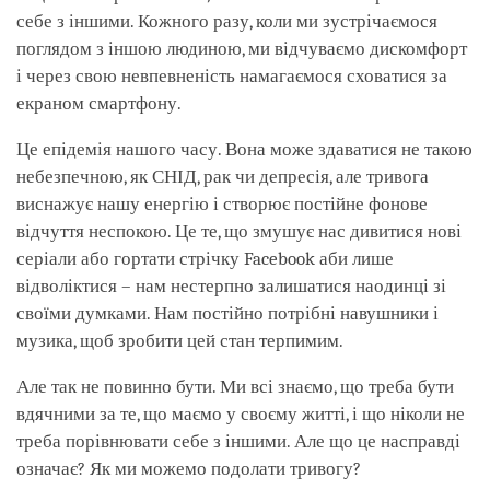
себе з іншими. Кожного разу, коли ми зустрічаємося
поглядом з іншою людиною, ми відчуваємо дискомфорт
і через свою невпевненість намагаємося сховатися за
екраном смартфону.
Це епідемія нашого часу. Вона може здаватися не такою
небезпечною, як СНІД, рак чи депресія, але тривога
виснажує нашу енергію і створює постійне фонове
відчуття неспокою. Це те, що змушує нас дивитися нові
серіали або гортати стрічку Facebook аби лише
відволіктися – нам нестерпно залишатися наодинці зі
своїми думками. Нам постійно потрібні навушники і
музика, щоб зробити цей стан терпимим.
Але так не повинно бути. Ми всі знаємо, що треба бути
вдячними за те, що маємо у своєму житті, і що ніколи не
треба порівнювати себе з іншими. Але що це насправді
означає? Як ми можемо подолати тривогу?