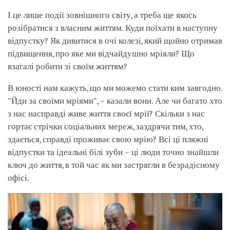
І це лише події зовнішного світу, а треба ще якось
розібратися з власним життям. Куди поїхати в наступну
відпустку? Як дивитися в очі колезі, який щойно отримав
підвищення, про яке ми відчайдушно мріяли? Що
взагалі робити зі своїм життям?
В юності нам кажуть, що ми можемо стати ким завгодно.
"Йди за своїми мріями", – казали вони. Але чи багато хто
з нас насправді живе життя своєї мрії? Скільки з нас
гортає стрічки соціальних мереж, заздрячи тим, хто,
здається, справді проживає свою мрію? Всі ці пляжні
відпустки та ідеальні білі зуби – ці люди точно знайшли
ключ до життя, в той час як ми застрягли в безрадісному
офісі.