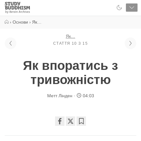
Close
Study
Buddhism
Home
›
Основи
›
Як…
Як…
СТАТТЯ 10 З 15
Як впоратись з
тривожністю
Метт Лінден
04:03
Share
Bookmark
on