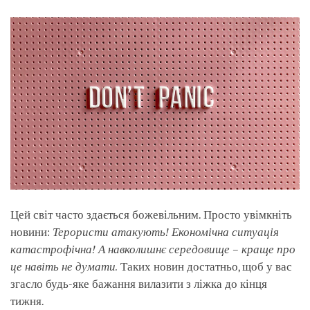
facebook
Цей світ часто здається божевільним. Просто увімкніть
новини:
Терористи атакують! Економічна ситуація
катастрофічна! А навколишнє середовище – краще про
це навіть не думати.
Таких новин достатньо, щоб у вас
згасло будь-яке бажання вилазити з ліжка до кінця
тижня.