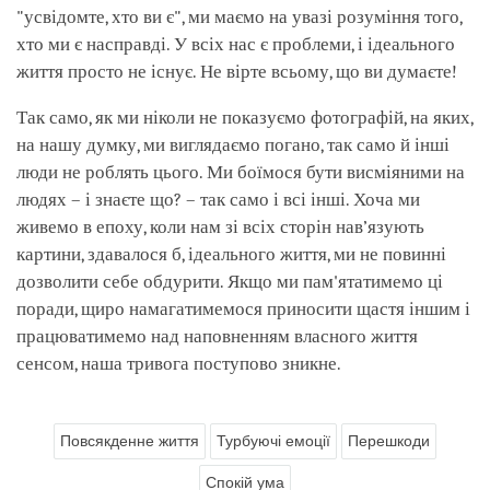
"усвідомте, хто ви є", ми маємо на увазі розуміння того,
хто ми є насправді. У всіх нас є проблеми, і ідеального
життя просто не існує. Не вірте всьому, що ви думаєте!
Так само, як ми ніколи не показуємо фотографій, на яких,
на нашу думку, ми виглядаємо погано, так само й інші
люди не роблять цього. Ми боїмося бути висміяними на
людях – і знаєте що? – так само і всі інші. Хоча ми
живемо в епоху, коли нам зі всіх сторін нав’язують
картини, здавалося б, ідеального життя, ми не повинні
дозволити себе обдурити. Якщо ми пам'ятатимемо ці
поради, щиро намагатимемося приносити щастя іншим і
працюватимемо над наповненням власного життя
сенсом, наша тривога поступово зникне.
Повсякденне життя
Турбуючі емоції
Перешкоди
Спокій ума