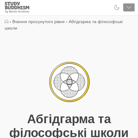
Close
Study
Buddhism
Home
›
Вчення просунутого рівня
›
Абгідгарма та філософські
школи
Абгідгарма та
філософські школи