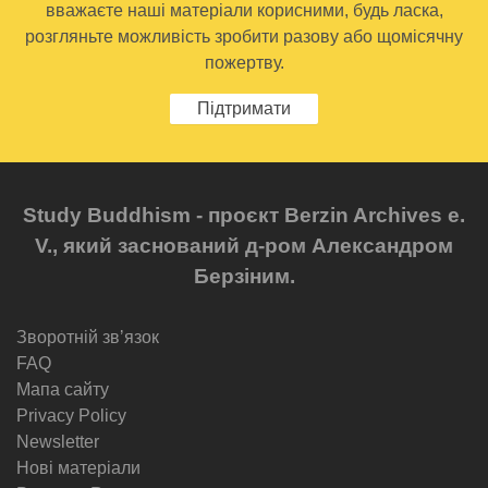
вважаєте наші матеріали корисними, будь ласка,
розгляньте можливість зробити разову або щомісячну
пожертву.
Підтримати
Study Buddhism - проєкт Berzin Archives e.
V., який заснований д-ром Александром
Берзіним.
Зворотній звʼязок
FAQ
Мапа сайту
Privacy Policy
Newsletter
Нові матеріали