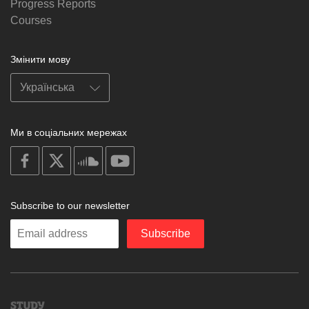
Progress Reports
Courses
Змінити мову
Ми в соціальних мережах
on
on
on
on
facebook
X
soundcloud
youtube
Subscribe to our newsletter
Enter
Subscribe
your
email
Study