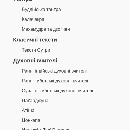
Буддійська тантра
Калачакра
Махамудра та дзоґчен
Класичні тексти
Тексти Сутри
Духовні вчителі
Ранні індійські духовні вчителі
Ранні тибетські духовні вчителі
Сучасні тибетські духовні вчителі
Наґарджуна
Атіша
Цонкапа