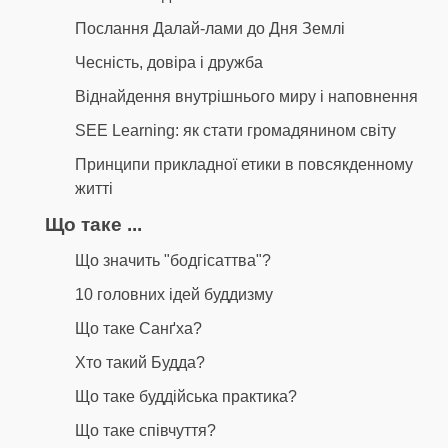
Послання Далай-лами до Дня Землі
Чесність, довіра і дружба
Віднайдення внутрішнього миру і наповнення
SEE Learning: як стати громадянином світу
Принципи прикладної етики в повсякденному
житті
Що таке ...
Що значить "бодгісаттва"?
10 головних ідей буддизму
Що таке Санґха?
Хто такий Будда?
Що таке буддійська практика?
Що таке співчуття?