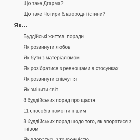
Що таке Дгарма?
Що таке Чотири благородні істини?
Як…
Буддійські життєві поради
Як розвинути любов
Як бути з матеріалізмом
Як розібратися з ревнощами в стосунках
Як розвинути співчуття
Як змінити світ
8 буддійських порад про щастя
11 способів помогти іншим
8 буддійських порад щодо того, як впоратися з
гнівом
Як впоратись з тривожністю