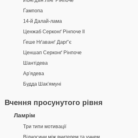
Йонґдзін Лінґ Рінпоче
Ґампопа
14-й Далай-лама
Ценжаб Серконґ Рінпоче II
Ґеше Нґаванґ Дарґ’є
Ценшап Серконґ Рінпоче
Шантідева
Ар'ядева
Будда Шак'ямуні
Вчення просунутого рівня
Ламрім
Три типи мотивації
Відносини між вчителем та учнем