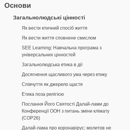
Основи
Загальнолюдські цінності
Як вести етичний спосіб життя
Як вести життя сповнене смислом
SEE Learning: Навчальна програма з
універсальних цінностей
Загальнолюдська етика в дії
Досягнення щасливого ума через етику
Співчуття як джерело щастя
Етика поза релігією
Послання Його Святості Далай-лами до
Конференції ООН з питань зміни клімату
(COP26)
Далай-лама про коронавірус: молитов не