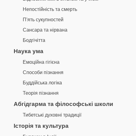
Непостійність та смерть
П'ять сукупностей
Сансара та нірвана
Бодгічітта
Наука ума
Емоційна гігієна
Способи пізнання
Буддійська логіка
Теорія пізнання
Абгідгарма та філософські школи
Тибетські духовні традиції
Історія та культура