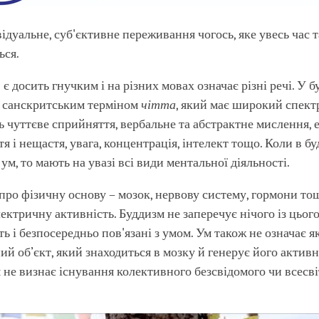
відуальне, суб'єктивне переживання чогось, яке увесь час 
ься.
є досить гнучким і на різних мовах означає різні речі. У б
я санскритським терміном
чітта
, який має широкий спектр
ь чуттєве сприйняття, вербальне та абстрактне мислення, е
я і нещастя, увага, концентрація, інтелект тощо. Коли в б
ум, то мають на увазі всі види ментальної діяльності.
про фізичну основу – мозок, нервову систему, гормони то
лектричну активність. Буддизм не заперечує нічого із цього
ть і безпосередньо пов'язані з умом. Ум також не означає 
ий об’єкт, який знаходиться в мозку й генерує його активн
м не визнає існування колективного безсвідомого чи всесв