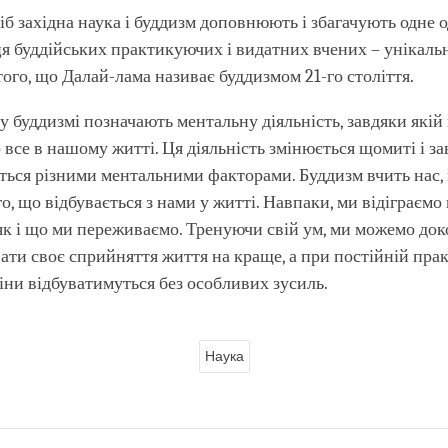
іб західна наука і буддизм доповнюють і збагачують одне о
я буддійських практикуючих і видатних вчених – унікаль
того, що Далай-лама називає буддизмом 21-го століття.
у буддизмі позначають ментальну діяльність, завдяки якій
все в нашому житті. Ця діяльність змінюється щомиті і з
ься різними ментальними факторами. Буддизм вчить нас, 
о, що відбувається з нами у житті. Навпаки, ми відіграємо
 як і що ми переживаємо. Тренуючи свій ум, ми можемо до
ти своє сприйняття життя на краще, а при постійній прак
іни відбуватимуться без особливих зусиль.
Наука