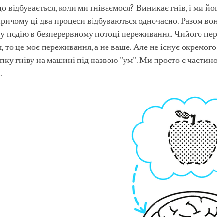
що відбувається, коли ми гніваємося? Виникає гнів, і ми йо
причому ці два процеси відбуваються одночасно. Разом в
му подію в безперервному потоці переживання. Чийого пе
, то це моє переживання, а не ваше. Але не існує окремого
пку гніву на машині під назвою "ум". Ми просто є частино
.