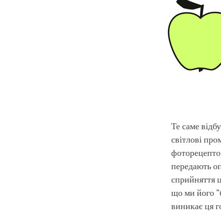
Те саме відбу
світлові про
фоторецептор
передають оп
сприйняття ц
що ми його "
виникає ця г