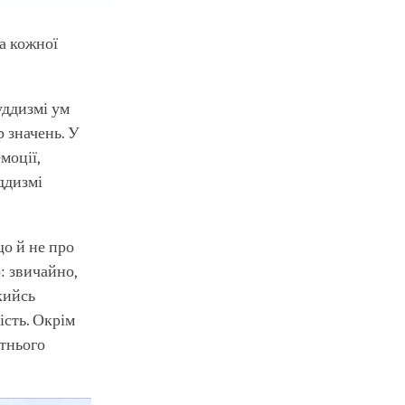
та кожної
уддизмі ум
 значень. У
моції,
уддизмі
що й не про
: звичайно,
якийсь
ість. Окрім
ітнього