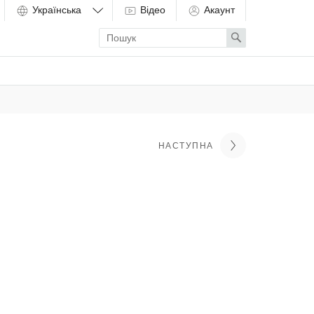
Відео
Акаунт
Enter
Search
search
term
НАСТУПНА