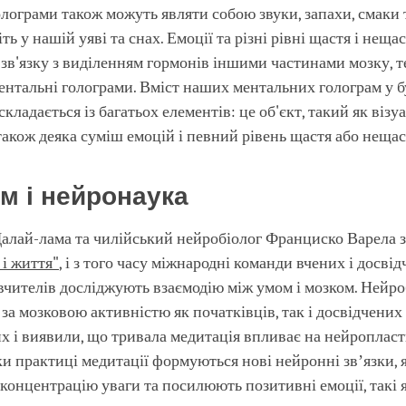
лограми також можуть являти собою звуки, запахи, смаки 
іть у нашій уяві та снах. Емоції та різні рівні щастя і неща
зв'язку з виділенням гормонів іншими частинами мозку, 
ентальні голограми. Вміст наших ментальних голограм у 
кладається із багатьох елементів: це об'єкт, такий як віз
 також деяка суміш емоцій і певний рівень щастя або нещас
м і нейронаука
Далай-лама та чилійський нейробіолог Франциско Варела 
 і життя"
, і з того часу міжнародні команди вчених і досві
вчителів досліджують взаємодію між умом і мозком. Нейро
 за мозковою активністю як початківців, так і досвідчених
 і виявили, що тривала медитація впливає на нейропласт
ки практиці медитації формуються нові нейронні звʼязки, 
онцентрацію уваги та посилюють позитивні емоції, такі я