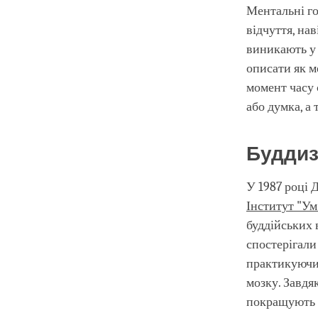
Ментальні го
відчуття, нав
виникають у 
описати як м
момент часу с
або думка, а
Буддиз
У 1987 році 
Інститут "Ум
буддійських 
спостерігали
практикуючих
мозку. Завдя
покращують к