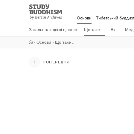
Close
Study
Buddhism
Основи
Тибетський буддиз
Home
Загальнолюдські цінності
Що таке ...
Як…
Меди
›
Основи
›
Що таке ...
ПОПЕРЕДНЯ