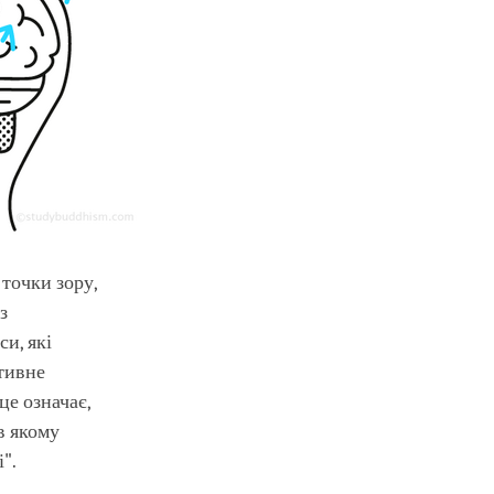
 точки зору,
з
и, які
ктивне
це означає,
в якому
".