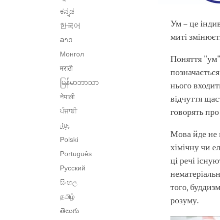
ಕನ್ನಡ
Ум – це інди
한국어
миті змінюєт
ລາວ
Монгол
Поняття "ум" 
मराठी
позначаєтьс
မြန်မာဘာသာ
нього входит
नेपाली
відчуття щаст
ਪੰਜਾਬੀ
говорять про 
پنجابی
Мова йде не 
Polski
хімічну чи е
Português
ці речі існую
Русский
нематеріальн
සිංහල
того, буддиз
தமிழ்
розуму.
తెలుగు