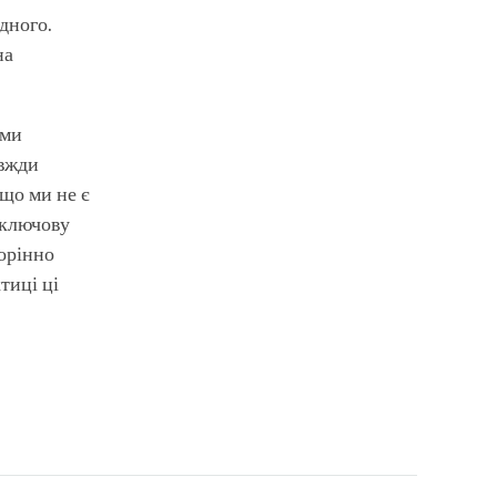
дного.
на
 ми
авжди
що ми не є
 ключову
корінно
тиці ці