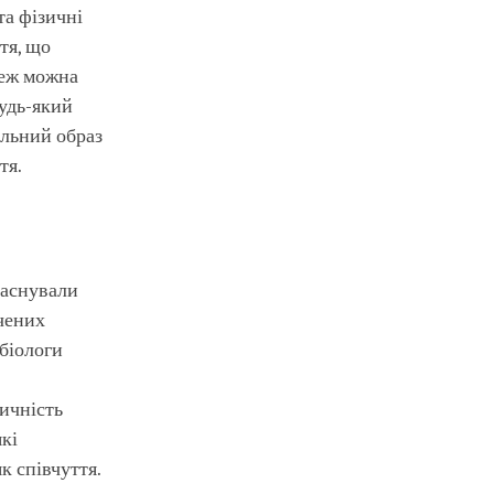
та фізичні
стя, що
теж можна
будь-який
уальний образ
тя.
заснували
дчених
біологи
ичність
які
к співчуття.