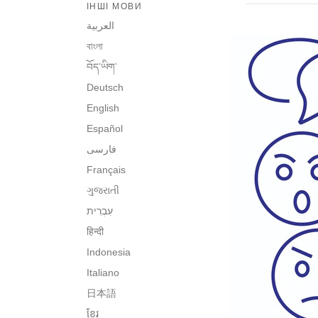
ІНШІ МОВИ
العربية
বাংলা
བོད་ཡིག་
Deutsch
English
Español
فارسی
Français
ગુજરાતી
हिन्दी
Indonesia
Italiano
日本語
ខ្មែរ