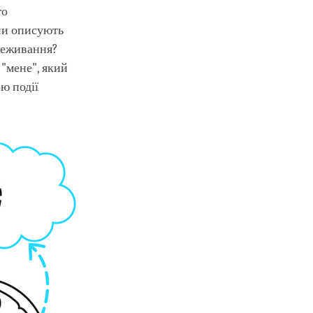
го
они описують
реживання?
 "мене", який
ю події