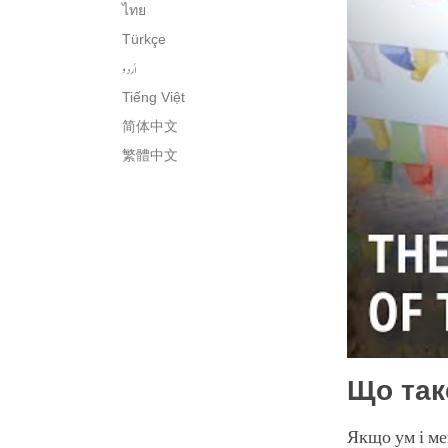
ไทย
Türkçe
اُردو
Tiếng Việt
简体中文
繁體中文
Що так
Якщо ум і ме