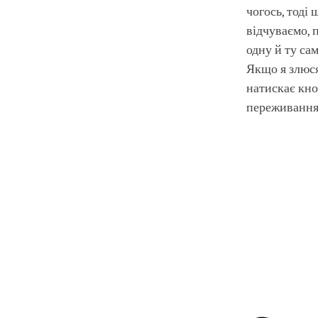
чогось, тоді 
відчуваємо, 
одну й ту са
Якщо я злюся
натискає кно
переживання