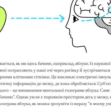
вається, як ми щось бачимо, наприклад, яблуко. Із наукової
мені потрапляють у наші очі через рогівку й зустрічаються 
ними клітинами сітківки. Це викликає електричні імпульс
тичну інформацію до мозку, де вона обробляється. Суб'є
ього – це виникнення ментальної голограми яблука. Саме 
бачимо". Однак ум не є порожнім простором десь у мозку, 
олограма яблука, як можна зрозуміти із виразу "в моєму умі