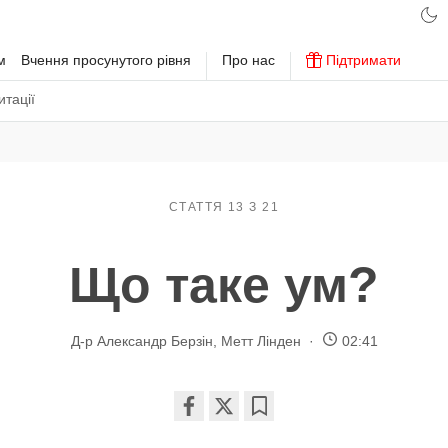
м
Вчення просунутого рівня
Про нас
Підтримати
тації
СТАТТЯ 13 З 21
Що таке ум?
Д-р Александр Берзін
,
Метт Лінден
02:41
Share
Bookmark