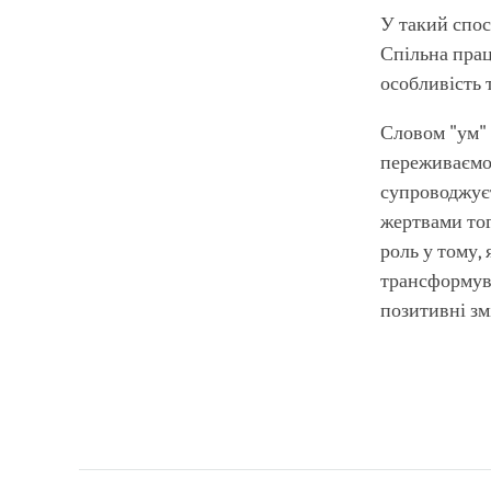
У такий спос
Спільна прац
особливість 
Словом "ум" 
переживаємо 
супроводжуєт
жертвами тог
роль у тому,
трансформува
позитивні зм