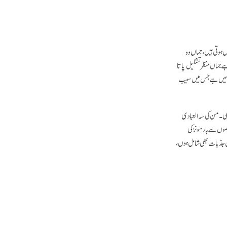
ل ہوتی ہیں، جہاں وہ
ہےجہاں منظر تشکیل پاتا
گہ نہیں ہے جس میں سیب
 بھی۔ من کی سہ العبادی
صوں سے ہارمونز کی
 میں جذبات بھی شامل ہوں،