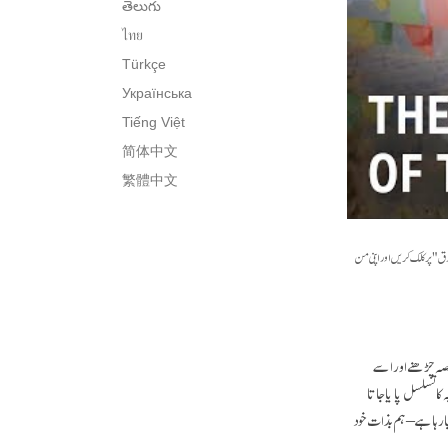
తెలుగు
ไทย
Türkçe
Українська
Tiếng Việt
简体中文
繁體中文
ورق" پر کلک کریں اور اپنی من
غصہ چڑھنے اور اسے
کا تسلسل پایا جاتا
ا رہا ہے – ہم بذات خود