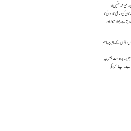
نوں کی عالمی جماعتیں اور
ان کی دماغی کاروائی کا
تا ہے جو ارتکاز اور
س دانوں کے مابین باہم
ے ہیں۔ بدھ مت ہمیں یہ
رنا ہے۔ اپنے من کی