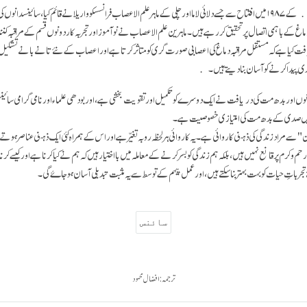
من اور زندگی کے ادارہ کے ۱۹۸۷ میں افتتاح سے جسے دلائی لاما اور چلی کے ماہر علم الاعصاب فرانسسکو واریلا نے قائم کیا، سائینسدا
غ کے باہمی اتصال پر تحقیق کر رہے ہیں۔ ماہرین علم الاعصاب نے نو آموز اور تجربہ کار دونوں قسم کے مراقبہ کنندگ
یافت کیا ہے کہ مستقل مراقبہ دماغ کی اعصابی صورت گری کو متاثر کرتا ہے اور اعصاب کے نئے تانے بانے تشکیل دی
دی پیدا کرنے کو آسان بنا دیتے ہیں۔
ں اور بدھ مت کی دریافت نے ایک دوسرے کو تکمیل اور تقویت بخشی ہے، اور بودھی علماء اور نامی گرامی سائین
یسویں صدی کے بدھ مت کی امتیازی خصوصیت ہے۔
مراد زندگی کی ذہنی کاروائی ہے۔ یہ کاروائی ہر لحظہ رو بہ تغیّر ہے اور اس کے ہمراہ کئی ایک ذہنی عناصر ہوت
م و کرم پر قانع نہیں ہیں، بلکہ ہم زندگی کو بسر کرنے کے معاملہ میں با اختیار ہیں کہ ہم نے کیا کرنا ہے اور کیسے ک
جرباتِ حیات کو بہت بہتر بنا سکتے ہیں، اور عمل پیہم کے توسط سے یہ مثبت تبدیلی آسان ہو جاۓ گی۔
سائنس
ترجمہ: افضال محمود