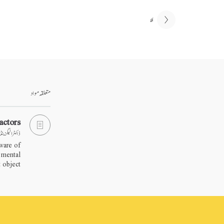
اگلا
متعلقہ مواد
actors
ڈاکٹر الیگزین
aware of
f mental
 object.