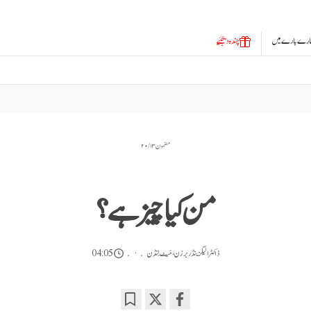
ارے بارے میں
چندہ دیجئیے
مضمون ۱۳ / ۲۰
من کیا چیز ہے؟
ڈاکٹر الیگزینڈر برزن
،
مَیٹ لِنڈن
04:05