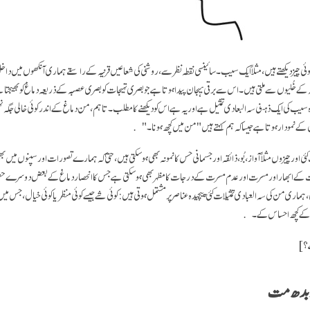
کوئی چیز دیکھتے ہیں، مثلاً ایک سیب۔ سائینسی نقطہ نظر سے، روشنی کی شعاعیں قرنیہ کے راستے ہماری آنکھوں میں داخ
ے خُلیوں سے ملتی ہیں۔ اس سے برقی ہیجان پیدا ہوتا ہے جو بصری تہیجات کو بصری عصبہ کے ذریعہ دماغ کو بھیجتا 
 سیب کی ایک ذہنی سہ البعادی تمثیل ہے اور یہ ہے اس کو دیکھنے کا مطلب۔ تاہم، من دماغ کے اندر کوئی خالی ج
یل کے نمودار ہوتا ہے جیسا کہ ہم کہتے ہیں "من میں کچھ ہونا۔"
ئی اور چیزوں مثلاً آواز، بُو، ذائقہ اور جسمانی حس کا نمونہ بھی ہو سکتی ہیں، حتیٰ کہ ہمارے تصورات اور سپنوں میں
بات کے ابھار اور مسرت اور عدم مسرت کے درجات کا مظہر بھی ہو سکتی ہے جس کا انحصار دماغ کے بعض دوسرے ح
 ہماری من کی سہ العبادی تمثیلات کئی پیچیدہ عناصر پر مشتمل ہوتی ہیں: کوئی شے جیسے کوئی منظر یا کوئی خیال، جس
ت کے کچھ احساس کے۔
ے؟]
ر بدھ مت