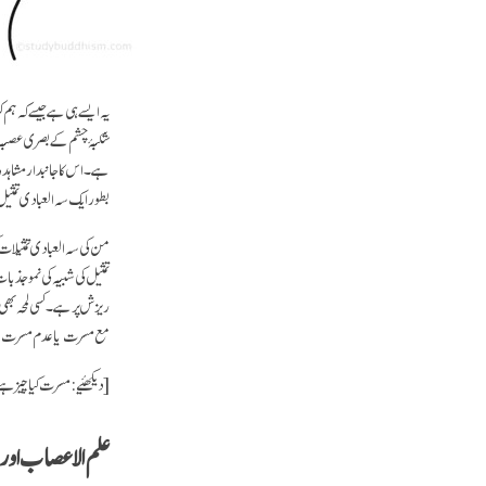
یہ ایسے ہی ہے جیسے کہ ہم 
شکبۂ چشم کے بصری عصبہ ک
ہے۔ اس کا جانبدار مشاہدہ
بطور ایک سہ العبادی تمث
من کی سہ العبادی تمثیلات ک
تمثیل کی شبیہ کی نمو جذ
ریزش پر ہے۔ کسی لمحہ بھی،
مع مسرت یا عدم مسر
[دیکھئیے: مسرت کیا چیز ہ
علم الاعصاب او