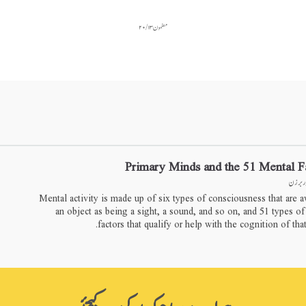
مضمون ۱۳ / ۲۰
Primary Minds and the 51 Mental F
ڈر برزن
Mental activity is made up of six types of consciousness that are 
an object as being a sight, a sound, and so on, and 51 types o
factors that qualify or help with the cognition of that