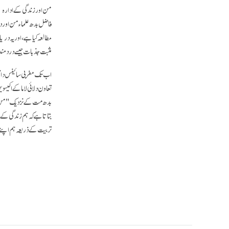
فاضل بدھ علماء من اور دما
مطالعہ کیا ہے، اور یہ در
مثبت جذبات جیسے درد من
اب تک مغربی سائینس دانو
تعاون دلائی لاما کے اک
بدھ مت کے نزدیک "من" سے 
بتاتا ہے کہ ہم زندگی کے رح
تربیت کے ذریعہ ہم اپنے ت