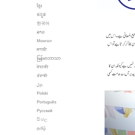
ខ្មែរ
ಕನ್ನಡ
한국어
ລາວ
یع المعانی ہے۔ اس میں
Монгол
ا ذکر کرتا ہے تو اس
मराठी
မြန်မာဘာသာ
نہیں ہے کیونکہ ان کا
नेपाली
زید بر آں، بدھ مت کسی
ਪੰਜਾਬੀ
پنجابی
Polski
Português
Русский
සිංහල
தமிழ்