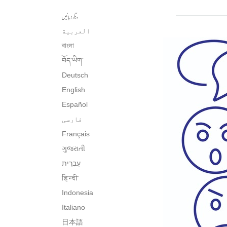
دیگر زبانیں
العربية
বাংলা
བོད་ཡིག་
Deutsch
English
Español
فارسی
Français
ગુજરાતી
עִבְרִית‎
हिन्दी
Indonesia
Italiano
日本語