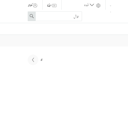
ویڈیو
کھاتہ
Enter
Search
search
term
اگلا