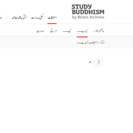
Study
Clos
Buddhism
اہم نکات
تبتی بدھ مت
ترقی یافتہ مطالعہ
ہم
Home
عالمگیر اقدار
کیا ہے ۔۔۔
کیسے ۔۔۔
مراقبے
مصاحبے
›
اہم نکات
›
کیا ہے ۔۔۔
اگلا