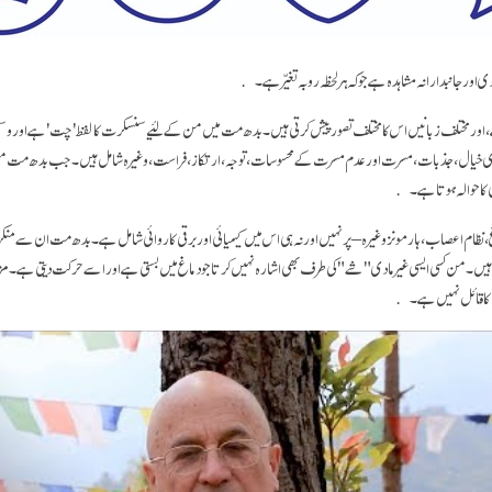
دی اور جانبدارانہ مشاہدہ ہے جو کہ ہر لحظہ رو بہ تغیّر ہے۔
 اور مختلف زبانیں اس کا مختلف تصور پیش کرتی ہیں۔ بدھ مت میں من کے لئیے سنسکرت کا لفظ 'چت' ہے اور وس
یدی خیال، جذبات، مسرت اور عدم مسرت کے محسوسات، توجہ، ارتکاز، فراست، وغیرہ شامل ہیں۔ جب بدھ مت من ک
ائی کا حوالہ ہوتا ہے۔
، نظام اعصاب، ہارمونز وغیرہ – پر نہیں اور نہ ہی اس میں کیمیائی اور برقی کاروائی شامل ہے۔ بدھ مت ان سے منکر 
م ہیں۔ من کسی ایسی غیرمادی "شے" کی طرف بھی اشارہ نہیں کرتا جو دماغ میں بستی ہے اور اسے حرکت دیتی ہے۔ م
ر من کا قائل نہیں ہے۔