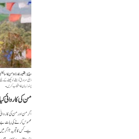
ویڈیو: میتھیو رکارڈ ـ «من کا سائین
ذیلی سرورق کو سننے/دیکھنے کے لئ
پسند زبان کا انتخاب کریں۔
من کی کاروائی کی
اگر من اور من کی کاروائی
محسوس کرنے کی بات ہے جو
ہے۔ کس کا تجربہ؟ اگر میں
اس مشاہدے کا حصہ ہیں۔