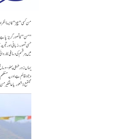
من کسی "چیز" کاایسا انفرا
"من" کا تصور گریزپا ہے،
حسی تصور، زبانی اور تجر
میں ہر قسم کی دماغی کارو
یہاں زور طبعی پہلو – دماغ
وجود قائم ہے اور یہ منضم
مجتمع لا شعور یا عالمگی