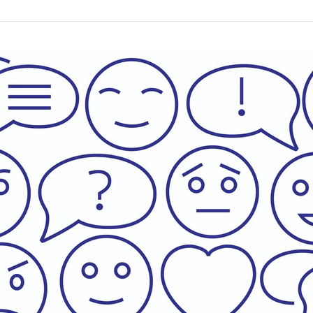
Bookmark
Share
on
facebook