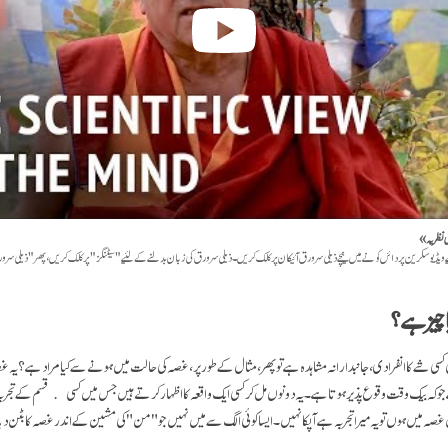
سی نظریہ»
یے ویڈیو سکرین پر دائں کونے میں نیچے ذیلی سرورق آئیکان پر کلک کریں۔ ذیلی سرورق کی زبان بدلنے کے لئیے "سیٹنگز" پر کلک کریں، پھر "ذیلی سر
ا چیز ہے؟
 کسی شے کا انفرادی، جانبدارانہ مشاہدہ ہے تو پھر، مثال کے طور پر، غصہ کی حالت میں ہونے سے کیا مراد ہے؟ یہ 
 کہ بیک وقت وقوع پذیر ہوتا ہے۔ یہ دونوں مل کر کسی ایک واقعہ کا اظہار کرتے ہیں جس میں کسی قسم کے تجربہ 
 غصہ میں ہوں تو یہ میرا تجربہ ہے آپکا نہیں۔ ایسا کوئی الگ سے میں نہیں جو "من" کی مشین کے اندر غصہ کا بٹن دب