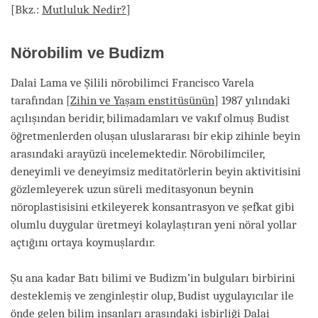
[Bkz.:
Mutluluk Nedir?
]
Nörobilim ve Budizm
Dalai Lama ve Şilili nörobilimci Francisco Varela
tarafından [
Zihin ve Yaşam enstitüsünün
] 1987 yılındaki
açılışından beridir, bilimadamları ve vakıf olmuş Budist
öğretmenlerden oluşan uluslararası bir ekip zihinle beyin
arasındaki arayüzü incelemektedir. Nörobilimciler,
deneyimli ve deneyimsiz meditatörlerin beyin aktivitisini
gözlemleyerek uzun süreli meditasyonun beynin
nöroplastisisini etkileyerek konsantrasyon ve şefkat gibi
olumlu duygular üretmeyi kolaylaştıran yeni nöral yollar
açtığını ortaya koymuşlardır.
Şu ana kadar Batı bilimi ve Budizm’in bulguları birbirini
desteklemiş ve zenginleştir olup, Budist uygulayıcılar ile
önde gelen bilim insanları arasındaki işbirliği Dalai