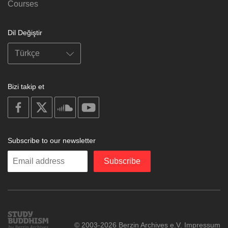
Courses
Dil Değiştir
Bizi takip et
on
on
on
on
facebook
X
soundcloud
youtube
Subscribe to our newsletter
Enter
Subscribe
your
email
Study
© 2003-2026 Berzin Archives e.V.
Impressum
Buddhism