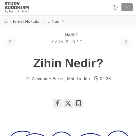
Close
Study
Buddhism
Home
›
Temel Noktalar
›
…. Nedir?
…. Nedir?
MAKALE 13 / 21
Zihin Nedir?
Dr. Alexander Berzin
,
Matt Lindén
02:36
Share
Bookmark
on
facebook