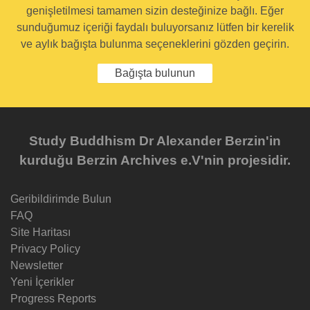
genişletilmesi tamamen sizin desteğinize bağlı. Eğer
sunduğumuz içeriği faydalı buluyorsanız lütfen bir kerelik
ve aylık bağışta bulunma seçeneklerini gözden geçirin.
Bağışta bulunun
Study Buddhism Dr Alexander Berzin'in
kurduğu Berzin Archives e.V'nin projesidir.
Geribildirimde Bulun
FAQ
Site Haritası
Privacy Policy
Newsletter
Yeni İçerikler
Progress Reports