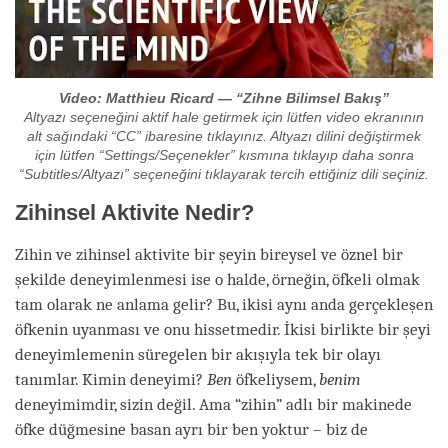
Video: Matthieu Ricard — “Zihne Bilimsel Bakış”
Altyazı seçeneğini aktif hale getirmek için lütfen video ekranının
alt sağındaki “CC” ibaresine tıklayınız. Altyazı dilini değiştirmek
için lütfen “Settings/Seçenekler” kısmına tıklayıp daha sonra
“Subtitles/Altyazı” seçeneğini tıklayarak tercih ettiğiniz dili seçiniz.
Zihinsel Aktivite Nedir?
Zihin ve zihinsel aktivite bir şeyin bireysel ve öznel bir
şekilde deneyimlenmesi ise o halde, örneğin, öfkeli olmak
tam olarak ne anlama gelir? Bu, ikisi aynı anda gerçekleşen
öfkenin uyanması ve onu hissetmedir. İkisi birlikte bir şeyi
deneyimlemenin süregelen bir akışıyla tek bir olayı
tanımlar. Kimin deneyimi?
Ben
öfkeliysem,
benim
deneyimimdir, sizin değil. Ama “zihin” adlı bir makinede
öfke düğmesine basan ayrı bir ben yoktur – biz de