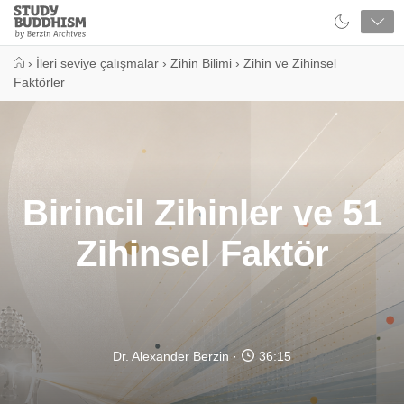
Close
Study
Buddhism
Home
›
İleri seviye çalışmalar
›
Zihin Bilimi
›
Zihin ve Zihinsel
Faktörler
Birincil Zihinler ve 51
Zihinsel Faktör
Dr. Alexander Berzin
36:15