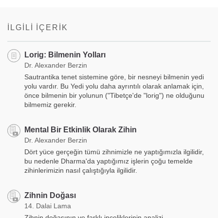
on
facebook
İLGILI İÇERIK
Lorig: Bilmenin Yolları
Dr. Alexander Berzin
Sautrantika tenet sistemine göre, bir nesneyi bilmenin yedi
yolu vardır. Bu Yedi yolu daha ayrıntılı olarak anlamak için,
önce bilmenin bir yolunun ("Tibetçe'de "lorig") ne olduğunu
bilmemiz gerekir.
Mental Bir Etkinlik Olarak Zihin
Dr. Alexander Berzin
Dört yüce gerçeğin tümü zihnimizle ne yaptığımızla ilgilidir,
bu nedenle Dharma'da yaptığımız işlerin çoğu temelde
zihinlerimizin nasıl çalıştığıyla ilgilidir.
Zihnin Doğası
14. Dalai Lama
Zihnin doğasının ve farklı inceliklerinin analizi.