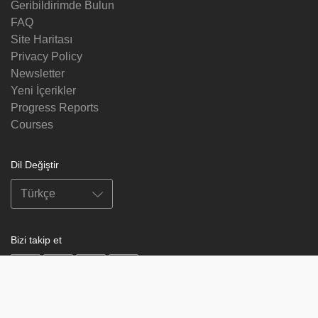
Geribildirimde Bulun
FAQ
Site Haritası
Privacy Policy
Newsletter
Yeni İçerikler
Progress Reports
Courses
Dil Değiştir
Bizi takip et
on
on
on
on
facebook
X
soundcloud
youtube
Subscribe to our newsletter