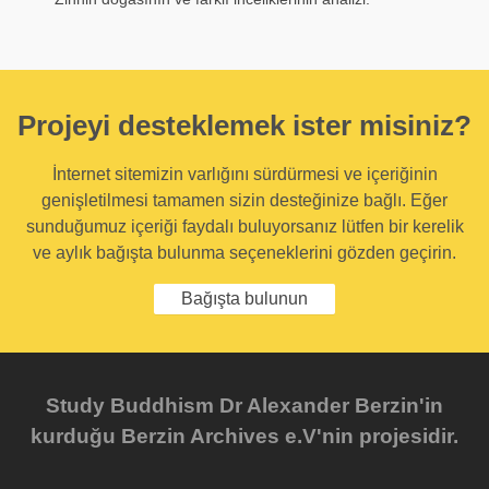
Projeyi desteklemek ister misiniz?
İnternet sitemizin varlığını sürdürmesi ve içeriğinin
genişletilmesi tamamen sizin desteğinize bağlı. Eğer
sunduğumuz içeriği faydalı buluyorsanız lütfen bir kerelik
ve aylık bağışta bulunma seçeneklerini gözden geçirin.
Bağışta bulunun
Study Buddhism Dr Alexander Berzin'in
kurduğu Berzin Archives e.V'nin projesidir.