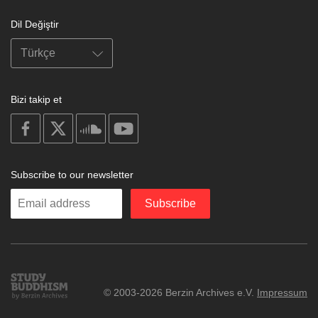
Dil Değiştir
Bizi takip et
on
on
on
on
facebook
X
soundcloud
youtube
Subscribe to our newsletter
Enter
Subscribe
your
email
Study
© 2003-2026 Berzin Archives e.V.
Impressum
Buddhism
Home