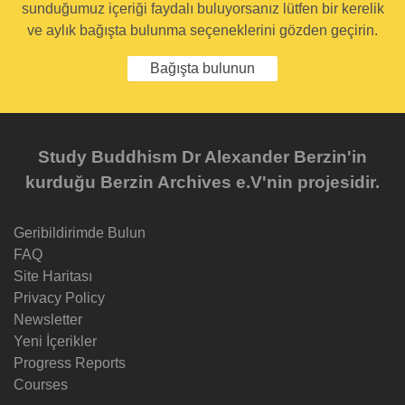
sunduğumuz içeriği faydalı buluyorsanız lütfen bir kerelik
ve aylık bağışta bulunma seçeneklerini gözden geçirin.
Bağışta bulunun
Study Buddhism Dr Alexander Berzin'in
kurduğu Berzin Archives e.V'nin projesidir.
Geribildirimde Bulun
FAQ
Site Haritası
Privacy Policy
Newsletter
Yeni İçerikler
Progress Reports
Courses