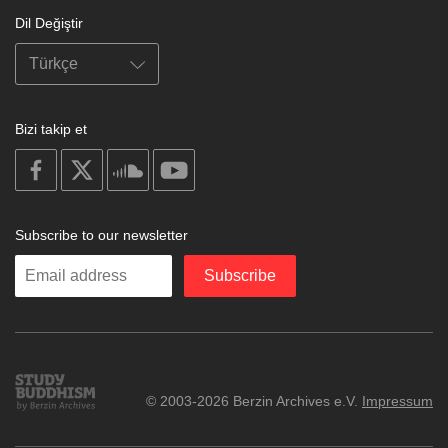
Dil Değiştir
Bizi takip et
on
on
on
on
facebook
X
soundcloud
youtube
Subscribe to our newsletter
Enter
Subscribe
your
email
Study
© 2003-2026 Berzin Archives e.V.
Impressum
Buddhism
Home