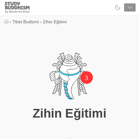
Close
Study
Buddhism
Home
›
Tibet Budizmi
›
Zihin Eğitimi
3
Zihin Eğitimi