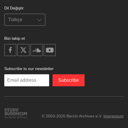
Dil Değiştir
Bizi takip et
on
on
on
on
facebook
X
soundcloud
youtube
Subscribe to our newsletter
Enter
Subscribe
your
email
Study
© 2003-2026 Berzin Archives e.V.
Impressum
Buddhism
Home