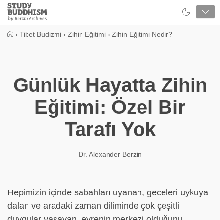
Close
Study
Buddhism
Home
›
Tibet Budizmi
›
Zihin Eğitimi
›
Zihin Eğitimi Nedir?
Günlük Hayatta Zihin
Eğitimi: Özel Bir
Tarafı Yok
Dr. Alexander Berzin
Hepimizin içinde sabahları uyanan, geceleri uykuya
dalan ve aradaki zaman diliminde çok çeşitli
duygular yaşayan, evrenin merkezi olduğunu