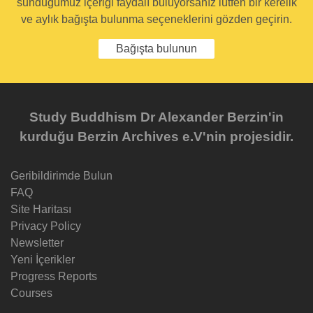
sunduğumuz içeriği faydalı buluyorsanız lütfen bir kerelik
ve aylık bağışta bulunma seçeneklerini gözden geçirin.
Bağışta bulunun
Study Buddhism Dr Alexander Berzin'in
kurduğu Berzin Archives e.V'nin projesidir.
Geribildirimde Bulun
FAQ
Site Haritası
Privacy Policy
Newsletter
Yeni İçerikler
Progress Reports
Courses