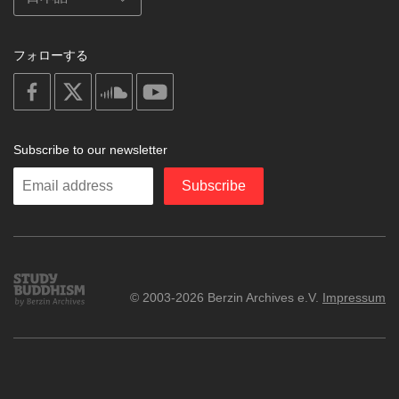
フォローする
on
on
on
on
facebook
X
soundcloud
youtube
Subscribe to our newsletter
Enter
Subscribe
your
email
Study
© 2003-2026 Berzin Archives e.V.
Impressum
Buddhism
Home