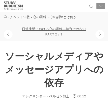
Close
Study
Buddhism
Home
›
チベット仏教
›
心の訓練
›
心の訓練とは何か
日常生活における心の訓練―特別ではない
PART 2 / 3
ソーシャルメディアや
メッセージアプリへの
依存
アレクサンダー・ベルゼン博士
00:12