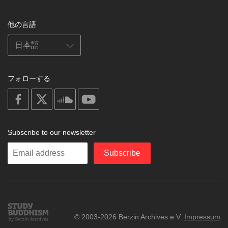
他の言語
フォローする
on
on
on
on
facebook
X
soundcloud
youtube
Subscribe to our newsletter
Enter
Subscribe
your
email
Study
© 2003-2026 Berzin Archives e.V.
Impressum
Buddhism