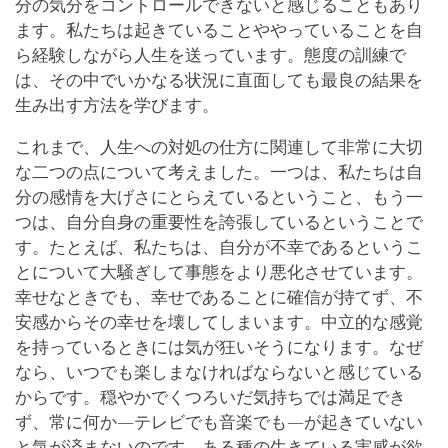
分の気分をコントロールできないと感じることもあり
ます。私たちは起きていることややっていることを自
ら経験しながら人生を送っています。態度の訓練で
は、その中でいかなる状況に直面しても最良の結果を
生み出す方法を学びます。
これまで、人生への対処の仕方に関連して非常に大切
な二つの点について考えました。一つは、私たちは自
分の感情を大げさにとらえているということ、もう一
つは、自分自身の重要性を誇張しているということで
す。たとえば、私たちは、自分が不幸であるというこ
とについて大騒ぎして事態をより悪化させています。
幸せなときでも、幸せであることに確信が持てず、不
安感からその幸せを壊してしまいます。中立的な感覚
を持っているときには気が狂いそうになります。なぜ
なら、いつでも楽しまなければならないと感じている
からです。穏やかでくつろいだ気持ちでは満足でき
ず、常に何か―テレビでも音楽でも―が起きていない
と気が済まないのです。ある種の生きている実感が欲