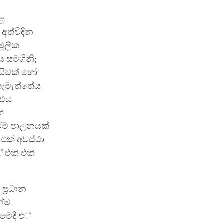
ුළ
අත්විඳින
මූලික
ය සමගිනි;
ිසිවක් හෝ
 කැමැත්තේය
 එය
්
ම් පාලනයක්
එක් අවස්ථා
් එක් එක්
්‍රධාන
ගේම
මේදී එ්