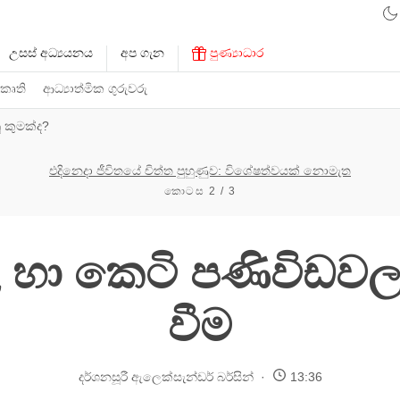
උසස් අධ්‍යයනය
අප ගැන
පුණ්‍යාධාර
 කෘති
ආධ්‍යාත්මික ගුරුවරු
 කුමක්ද?
එදිනෙදා ජීවිතයේ චිත්ත පුහුණුව: විශේෂත්වයක් නොමැත
කොටස 2 / 3
 හා කෙටි පණිවිඩවල
වීම
දර්ශනසූරී ඇලෙක්සැන්ඩර් බර්සින්
13:36