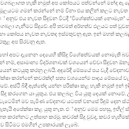
වගබලාගත හැකි නමුත් අප කෝපයට පත්වන්නේ මන්ද ඈ 
 මූලයටම ගමන් කරන්නේ නම් විනා එය කලින් කලට නැවත
 එ් අනුව එය නැවත සිදුවන විටදී "විශේෂත්වයක් නොමැත" 
ගබලා ගැනීමට සිදුවේ. අපි තවමත් අර්හත්ව ඵලයට පත් වූ
ම හා කෝපය නැවත නැවතද ඉස්මතුවනු ඇත. ඉන් මහත් කල
එතුළ අප සිරවනු ඇත.
 හෝ අපට දැනෙන දෙයෙහි කිසිදු විශේෂත්වයක් නොමැති 
ේ නම්, අසාමාන්‍ය විදර්ශනාවක් වශයෙන් වේවා සිදුවන ඕන
ෙන් කටයුතු කරනු ලබයි. අඳුරේදී මේසයේ පය වැදී වේදනාව
පේක්ෂා කරන්නේ කවරක්ද? සත්‍ය වශයෙන්ම පාදය මේසයේ ව
ේ. අස්ථි බිඳී ඇත්තේද යන්න පරීක්ෂා කළ හැකි නමුත් ඉන් ඉද
ිදි සිදු කරගෙන යා යුතුය. එය කලබල විය යුතු දෙයක් නොවේ.
ම වැටෙමින් මව පැමිණ වේදනාව යටපත් වනසේ රිදුම් දෙන ස
තැයි අපේක්ෂා කළ යුතු නැත. එ් අනුව මෙම පහසු, ඉහිල් 
ගත කරන්නට උත්සාහ කරමු. කවරක් සිදු වුවද, කවර හැඟීමක
න්ව සිටීමට එමගින් උපකාරයක් ලැබේ.