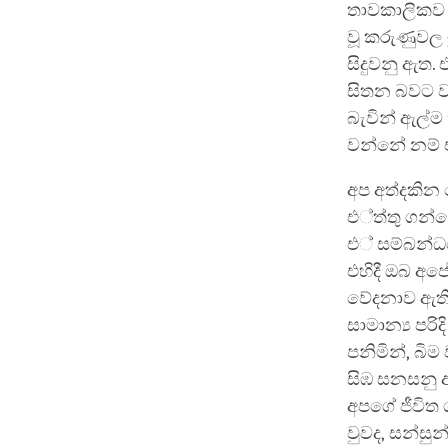
තාවකාලිකව 
වූ කරුණුවල
සිදුවනු ඇත.
සිතන බවට ව
බැවින් ඇල්
වන්නේ නම් 
අප අත්දකින
එ්ත්තු ගන්න
එ් සම්බන්ධය
එහිදී ඔබ අ
වේදනාව ඇතිව
සාමාන්‍ය පර
පනිමින්, බි
සිඹ සනසනු ඇ
අපගේ ජීවිත 
වුවද, සන්සු