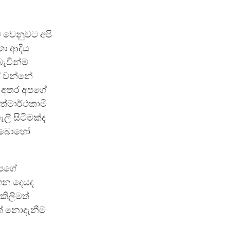
 වෙනුවට අපි
තා ආදිය
ැවින්ම
ස් වන්නේ
න අතර අපගේ
්මාර්ථකාමී
ලී සිටීමක්ද
මේ බොහෝ
අපගේ
ඟෙන දෙයද
කිලිමත්
මක් නොදැනීම