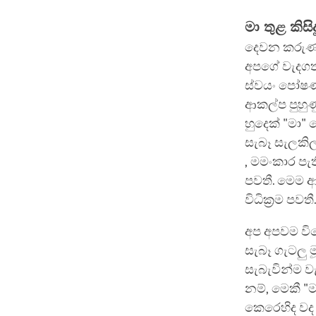
මා තුළ කිස
දෙවන කරුණද
අපගේ වැදගත
ස්වයං පෝෂණ
ආකල්ප පුහුණ
හුදෙක් "මා
සැබෑ සැලකි
, මමංකාර පැ
පවතී. මෙම 
විධික්‍රම පවතී
අප අපවම වි
සැබෑ ගැටලු 
සැබැවින්ම වැ
නම්, මෙකී "
කෙරෙහිද වද