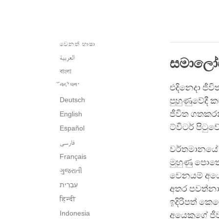
වෙනත් භාෂා
العربية
සමාල
বাংলা
བོད་ཡིག་
එදිනෙදා ජීව
Deutsch
පුහුණුවේදී 
ජීවිත ගතකර
English
ට්විටර් පිට
Español
فارسی
වර්තමානයේ බ
Français
මුහුණු පොතේ
ગુજરાતી
වෙනයම් අයෙක
අතර පවත්නා 
हिन्दी
ඉදිරිපත් කෙ
Indonesia
අයෙකුගේ ජීව