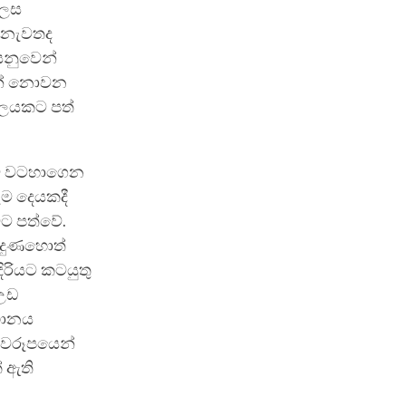
ලෙස
 නැවතද
යනුවෙන්
වන් නොවන
බලයකට පත්
බව වටහාගෙන
ෑම දෙයකදී
ට පත්වේ.
ැදුණහොත්
ිරියට කටයුතු
 උඩ
්ථානය
ස්වරූපයෙන්
් ඇති