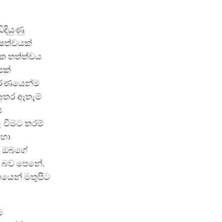
දියුණු
ේෂත්වයක්
ක තත්ත්වය
යක්
ූර්ණයෙන්ම
 අතර ඇතැම්
ය
 වීමට තරම්
මහා
වා ඔබගේ
න බව පෙනේ.
ශයෙන් මතුපිට
ම