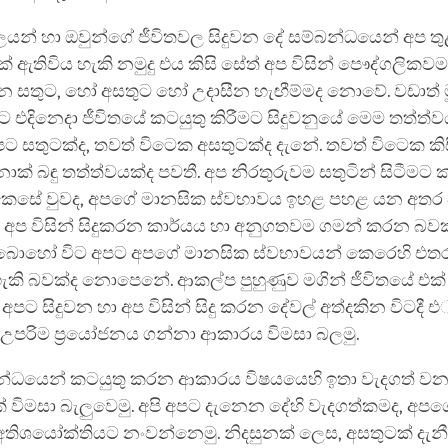
ලයන් හා ඔවුන්ගේ ජීවිතවල සිදුවන දේ සම්බන්ධයෙන් අප ත
ඇතිවිය හැකි නමුදු එය කිසි සේත් අප විසින් පෞද්ගලිකවම 
වන සතුට, හෝ අසතුට හෝ උදාසීන හැඟීම්මද නොවේ. වඩාත් 
ට එදිනෙදා ජීවිතයේ කටයුතු කිරීමට සිදුවනුයේ මෙම තත්ත්ව
පට සතුටක්ද, තවත් විටෙක අසතුටක්ද දැනේ. තවත් විටෙක ක
් බඳු තත්ත්වයක්ද පවතී. අප නිරතුරුවම සතුටින් සිටීමට
ෙසේ වුවද, අපගේ මානසික ස්වභාවය ඉහළ පහළ යන අතර
 අප විසින් සිදුකරන කාර්යය හා අනුගතවම ගමන් කරන බවක
ොහෝ විට අපට අපගේ මානසික ස්වභාවයන් කෙරෙහි එතර
කි බවක්ද නොපෙනේ. ආකල්ප පුහුණුව මගින් ජීවිතයේ එක් 
අපට සිදුවන හා අප විසින් සිදු කරන දේවල් අත්දකින විටදී එ
 උපරිම ප්‍රයෝජනය ගන්නා ආකාරය විමසා බලමු.
න්ධයෙන් කටයුතු කරන ආකාරය විෂයයෙහි ඉතා වැදගත් වන ප
 විමසා බැලුවෙමු. අපි අපට දැනෙන දේහි වැදගත්කමද, අප
තිශයෝක්තියට නංවන්නෙමු. නිදසුනක් ලෙස, අසතුටක් දැනී