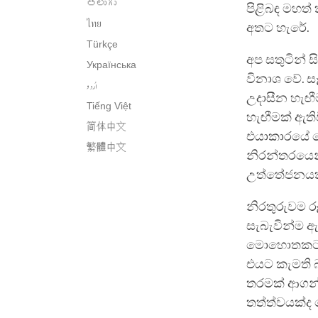
తెలుగు
පිළිබඳ මහත
ไทย
අතට හැරේ.
Türkçe
අප සතුටින් 
Українська
විනාශ වේ. ස
اُردو
උදාසීන හැඟීම
Tiếng Việt
හැඟීමක් ඇත
简体中文
එයාකාරයේ දෙය
繁體中文
නිරන්තරයෙන
උත්තේජනයක් 
නිරතුරුවම ර
සැබැවින්ම ඇය
මොහොතකට ඇහ
එයට කැමති බ
තරමක් ආගන්
තත්ත්වයක්ද 