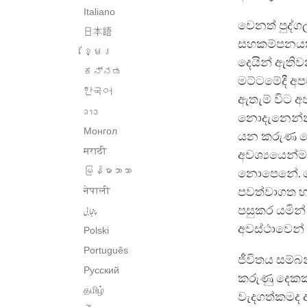
Italiano
වෙනත් පුද්ග
日本語
සහකම්පනයක් 
ខ្មែរ
දෙයින් ඇති
ಕನ್ನಡ
මට්ටමේදී අප
한국어
ඇතැම් විට අ
ລາວ
නොදැනෙන්නාක
Монгол
යන කරුණ ක
मराठी
අවශ්‍යයෙන්ම
မြန်မာဘာသာ
නොපෙනේ. බ
नेपाली
පවත්වාගත හැ
پنجابی
පසුකර යමින් 
අවස්ථාවෙන්
Polski
Português
ජීවිතය සම්බ
Русский
කරුණු දෙකක්
தமிழ்
වැදගත්කමද අ