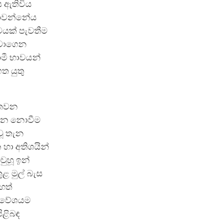
ය ඇතිවිය
 නොවන්නේය
ාවයක් පැවතීම
්වාගෙන
මී භාවයන්
ත යුතු
ගතවන
සන්න නොවීම
වූ තැන
ා අතිශයින්
වුහූ ඉන්
ුළ මුල් බැස
හත්
‍රවේශයම
ිළිබඳ