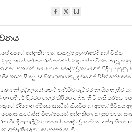
Share
Bookmark
on
facebook
ෝචනය
ිතයේ අපගේ අත්දැකීම වන ආකල්ප පුහුණුවේදී හෝ චිත්ත
කටයුතු කරන්නේ කවරක් සම්බන්ධවද යන්න විමසා බැලුවෙමු.
න අතර එක් එක් මොහොත පෞද්ගලිකවම අත් විඳිමු. මුහුණ
ුවේ සිදු කරන සියලු දේ විකාශනය කළද එය අත් විඳින්නේද අප
ොහෝ පුද්ගලයන් කෙටි පණිවිඩ යැවීමට හා සිය හැඟීම් හා
 හා ට්විටර් පිටුවට යොමු කිරීමට ඇබ්බැහි වී ඇති තරම්ය. 
ුගේ එදිනෙදා ජීවිතය ඇසුරින් කියවීම හා අපගේ ජීවිතය ඇස
වෙනස කවරක්ද? විශේෂයෙන් අත්දැකීම ඉතා සුළු වචන සංඛ්‍ය
රෙන විටදී පැහැදිලිවම අපගේ පෞද්ගලික ජීවන අත්දැකීම් හ
න අත්දැකීම් අතර වෙනසක් පවතී.