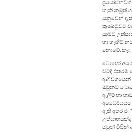
ප්‍රයෝජනවත්ය
හැකි නමුත් 
යනුවෙන් දැකී
කුණාටුවට වඩ
යාමට උත්සා
හා හැඟීම් න
නොවේ. කළ යු
බො‌හෝ අය ව
විටදී එතරම්
ආදී වශයෙන් 
ඔවුනට බො‌
ඇලීම් හා භාව
අධෛර්යයට පත
ඇති අතර එ්
උත්සාහයක්ද
ඔවුන් විසින