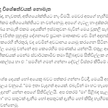
ිදු විශේෂත්වයක් නොමැත
, නැවතත්, අතිශයෝක්තියට නැංවීමයි. මෙවර අපගේ හැඟීම්
්කම අතිශයෝක්තියට නංවන්නෙමු. අපගේ ගැටලු හා දුෂ්කර
ය නමැති එකම දෙයකින් ඉස්මතුවන බැවින් මෙය වූකලි සැබ
ු (චිත්ත පුහුණු) දේශනාවේ ප්‍රධාන මාතෘකාව වේ. මින් අදහ
" කෙරෙහි නිරතුරු වද වෙමින් අවධානය යොමු කරගෙන සිටි
ල්ල යොමු වන්නේ අප කෙරෙහිම පමණක්ය යන්නයි. එතුළ ආත
තිකඩයක් මෙන්ම ස්වාර්ථකාමීව තමා පිළිබඳවම සිතිවිල්ලක ගැ
ආකල්පය හා එ් සමගින් ගමන් ගන්නා දේවල් විස්තර කිරී
.
ශේෂ දෙයක් හෝ අයෙකු බවට පත්කර ගන්නා විටදී, මෙයයි 
මූලය වනුයේ. "මම ඉතා වැදගත් අයෙක්. එබැවින් මා හට හැ
දගත්" යන්න අපගේ සිතිවිල්ලයි. අප එතරම් "මා" පිළිබඳ සැල
මා" හට සතුටක් දැනීම හෝ අසතුටක් දැනීම හෝ කිසිදු හැඟී
 වන්නෙමු.