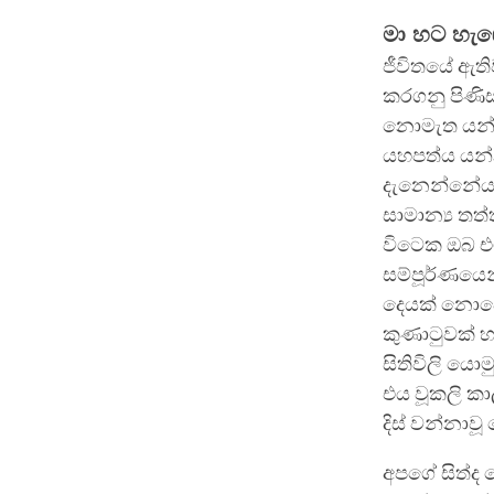
මා හට හැඟ
ජීවිතයේ ඇති
කරගනු පිණිස
නොමැත යන්න
යහපත්ය යන්
දැනෙන්නේය 
සාමාන්‍ය තත
විටෙක ඔබ එ
සම්පූර්ණයෙන
දෙයක් නොවේ.
කුණාටුවක් හ
සිතිවිලි යො
එය වූකලි කා
දිස් වන්නාව
අපගේ සිත්ද 