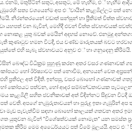
. එනම්, මතුපිටින් සතුට, අසතුට, මේ හැඟීම, එ් හැඟීම ආදි
ගැඹුරෙහි සත්‍ය වශයෙන්ම අප එ්වායින් කැළඹිල්ලට පත්
මයි. නිරන්තරයෙන් වඩාත් සන්සුන් හා ප්‍රීතිමත් චිත්ත ස්වභ
ා යහපත් වන බැවින්, මෙහිදී එවන් චිත්ත ස්වභාවයක් පවත
හ නොකළ යුතු බවක් මෙයින් අදහස් නොවේ. එනමුදු අන්තගා
මැති කුණාටුව හමන විටදී, එය චණ්ඩ මාරුතයක් බවට හරවාග
ත්තේ එහි සැබෑ ස්වභාවයට අනුව එ් හා ගනුදෙනු කිරීමයි.
ිසින් බෞද්ධ විධික්‍රම පුහුණු කරන අතර වසර ගණනාවක් 
 කෝපයට හෝ ඊර්ෂ්‍යාවට පත් නොවීම, අන්‍යයන් වෙත අප්‍ර
එහි ප්‍රතිඵල අත් විඳිති. ඉන්පසු, වසර බොහෝ ගණනාවක් ගත
හෝ කෝපයට පත්වන, හෝ ආදර සම්බන්ධතාවයක පැටලෙන හ
මය කැළඹිලි සහිත ජවනිකාවක් අත් විඳින්නට සිදුවන විටදී ඔ
් වෙති. අපගේ නැඹුරුතාවයන් හා පුරුදු ඉතා ගැඹුරින් අප ත
වා මැඩ පැවැත්වීම සඳහා බො‌හෝ කාලයක් ගතවන අතර ඉම
 ගත යුතුවන බැවින් "විශේෂත්වයක් නොමැත" යන සමස්ත ප්
් අමතක කිරීම මෙම අධෛර්යයට පත් වීමේ මූලයයි. අපට එ් ප