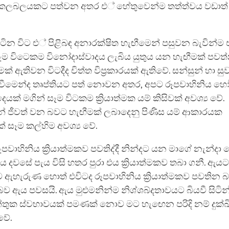
් කලබලයකට පත්වන අතර එ් හේතුවෙන්ම තත්ත්වය වඩාත්
සිටින විට එ් පිළිබඳ අනාරක්ෂිත හැඟීමෙන් පසුවන බැවින්ම
ෑම විටෙකම විනෝදාස්වාදය ලැබිය යුතුය යන හැඟීමක් පවත්
ක් ඇතිවන විටදීද චිත්ත විප්‍රකාරයක් ඇතිවේ. සන්සුන් හා සු
ිවීමෙන්ද තෘප්තියට පත් නොවන අතර, අපට රූපවාහිනිය හ
ක් මගින් සෑම විටකම ක්‍රියාත්මක යම් කිසිවක් අවශ්‍ය වේ.
් ජීවත් වන බවට හැඟීමක් ලබාදෙනු පිණිස යම් ආකාරයක
සෑම කල්හිම අවශ්‍ය වේ.
ූපවාහිනිය ක්‍රියාත්මකව පවතිද්දී නින්දට යන මාගේ නැන්ද
 දවසේ පැය විසි හතර පුරා එය ක්‍රියාත්මකව තබා ගනී. ඇයට 
ැරුණ හොත් එවිටද රූපවාහිනිය ක්‍රියාත්මකව පවතින බ
ව ඇය පවසයි. ඇය මුළුමනින්ම නිශ්ශබ්දතාවයට බියවී සිටින
තුක ස්වභාවයක් පමණක් නොව මට හැඟෙන පරිදි නම් දුක්ඛ
වේ.