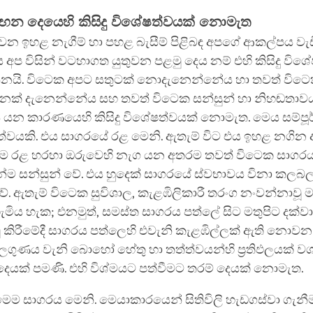
ෙන දෙයෙහි කිසිදු විශේෂත්වයක් නොමැත
වන ඉහළ නැගීම් හා පහළ බැසීම් පිළිබඳ අපගේ ආකල්පය වැඩි
 අප විසින් වටහාගත යුතුවන පළමු දෙය නම් එහි කිසිදු විශ
යි. විටෙක අපට සතුටක් නොදැනෙන්නේය හා තවත් විටෙ
නක් දැනෙන්නේය සහ තවත් විටෙක සන්සුන් හා නිහඬතාව
යන කාරණයෙහි කිසිදු විශේෂත්වයක් නොමැත. මෙය සම්ප
්ත්වයකි. එය සාගරයේ රළ මෙනි. ඇතැම් විට එය ඉහළ නගින
ම රළ හරහා ඔරුවෙහි නැග යන අතරම තවත් විටෙක සාගර
්ම සන්සුන් වේ. එය හුදෙක් සාගරයේ ස්වභාවය විනා කලබල
 ඇතැම් විටෙක සුවිශාල, කැළඹිලිකාරී තරංග නංවන්නාවූ 
ැමිය හැක; එනමුත්, සමස්ත සාගරය පත්ලේ සිට මතුපිට දක්
මු කිරීමේදී සාගරය පත්ලෙහි එවැනි කැළඹිල්ලක් ඇති නොව
ලගුණය වැනි බොහෝ හේතු හා තත්ත්වයන්හි ප්‍රතිඵලයක් ව
ූ දෙයක් පමණි. එහි විශ්මයට පත්වීමට තරම් දෙයක් නොමැත.
මෙම සාගරය මෙනි. මෙයාකාරයෙන් සිතිවිලි හැඩගස්වා ගැනී