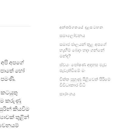
අන්තර්ගතයේ දළසටහන
සමාලෝචනය
සමාජ ජාලයන් තුළ අපගේ
හැඟීම් බෙදා හදා ගන්නේ
මන්ද?
 අපි අපගේ
ස්වයං පෝෂණ අදහස මැඩ
ු පොතේ හෝ
පැවැත්වීමේ මං
ම පමණි.
චිත්ත පුහුණු පිළිවෙත් පිරීමේ
විවිධාකාර විධි
 කටයුතු
සාරාංශය
මෙම කරුණු
ුරින් කියවීම
ාවක් තුළින්
ා වෙනයම්