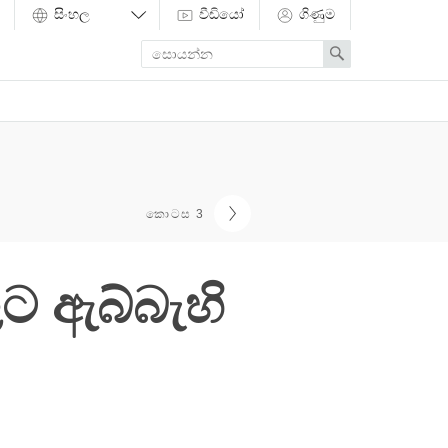
වීඩියෝ
ගිණුම
Enter
Search
search
term
කොටස 3
ට ඇබ්බැහි