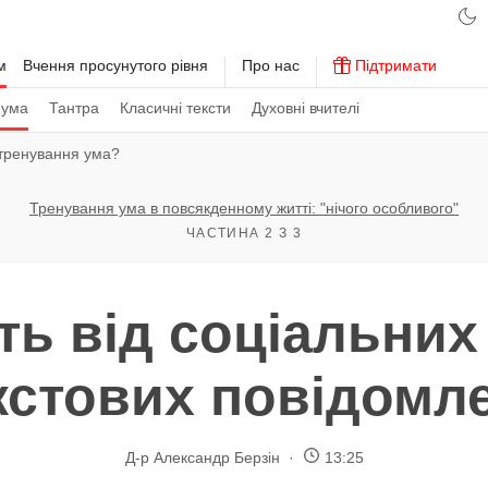
м
Вчення просунутого рівня
Про нас
Підтримати
 ума
Тантра
Класичні тексти
Духовні вчителі
тренування ума?
Тренування ума в повсякденному житті: "нічого особливого"
ЧАСТИНА 2 З 3
ть від соціальних
кстових повідомл
Д-р Александр Берзін
13:25