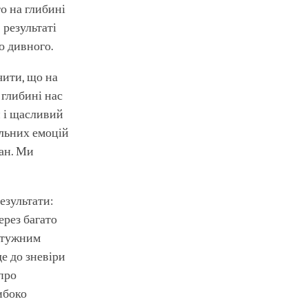
то на глибині
 результаті
о дивного.
чити, що на
 глибині нас
й і щасливий
альних емоцій
ган. Ми
езультати:
ерез багато
потужним
е до зневіри
про
ибоко