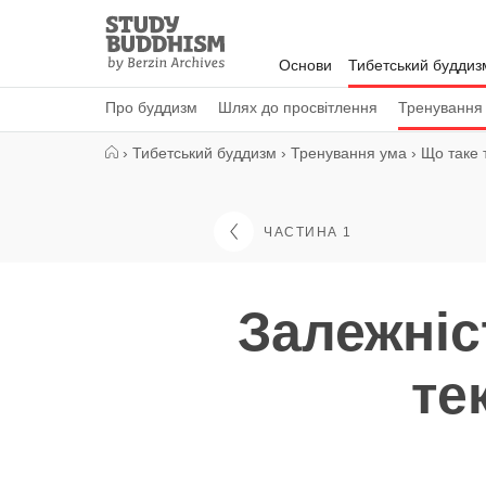
Close
Study
Buddhism
Основи
Тибетський буддиз
Home
Про буддизм
Шлях до просвітлення
Тренування
›
Тибетський буддизм
›
Тренування ума
›
Що таке 
ЧАСТИНА 1
Залежніс
те