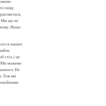
можемо
го гніву
трапляється,
. Ми ще не
 знову. Якщо
вого в наших
ичайне
 стіл, і це
е. Ми можемо
рашного. Не
о. Тож ми
спокійними