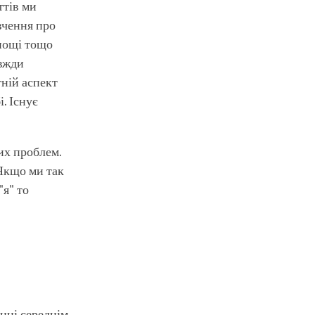
ттів ми
вчення про
днощі тощо
авжди
тній аспект
. Існує
их проблем.
Якщо ми так
"я" то
нні середнім