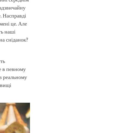
надзвичайну
е. Насправді
мені це. Але
ть наші
 на сніданок?
уть
е в певному
 в реальному
овищі