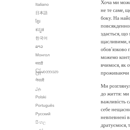
Хоча ми може
Italiano
не те саме, щ
日本語
боку. На най
ខ្មែរ
повсякденном
ಕನ್ನಡ
здається, що 
한국어
щасливими, н
ລາວ
обов'язково 
Монгол
можемо контр
मराठी
вчимося, як 
မြန်မာဘာသာ
проживаючи в
नेपाली
Ми розглянул
پنجابی
до життя: ми
Polski
важливість с
Português
себе нещасни
Русский
невпевнені в
සිංහල
дратуємося, 