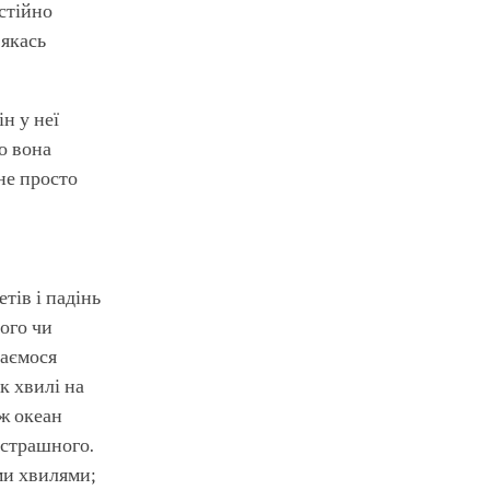
стійно
 якась
н у неї
о вона
 не просто
тів і падінь
вого чи
ваємося
к хвилі на
 ж океан
 страшного.
ми хвилями;