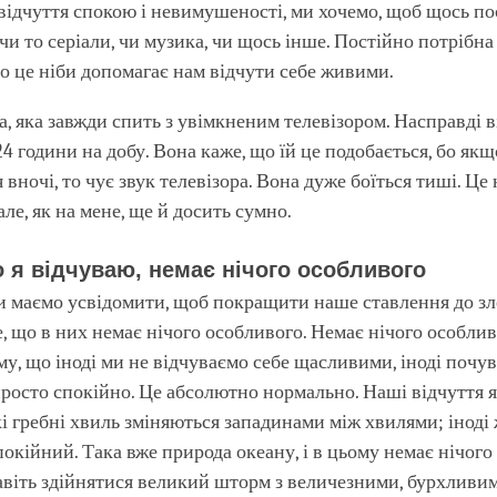
відчуття спокою і невимушеності, ми хочемо, щоб щось по
 чи то серіали, чи музика, чи щось інше. Постійно потрібна
бо це ніби допомагає нам відчути себе живими.
а, яка завжди спить з увімкненим телевізором. Насправді ві
4 години на добу. Вона каже, що їй це подобається, бо якщ
вночі, то чує звук телевізора. Вона дуже боїться тиші. Це
ле, як на мене, ще й досить сумно.
о я відчуваю, немає нічого особливого
 маємо усвідомити, щоб покращити наше ставлення до зле
те, що в них немає нічого особливого. Немає нічого особли
му, що іноді ми не відчуваємо себе щасливими, іноді почу
 просто спокійно. Це абсолютно нормально. Наші відчуття я
кі гребні хвиль зміняються западинами між хвилями; іноді
окійний. Така вже природа океану, і в цьому немає нічого
авіть здійнятися великий шторм з величезними, бурхливи