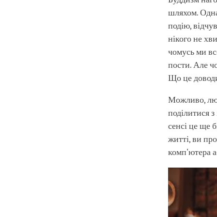
шляхом. Одна
подію, відчу
нікого не хви
чомусь ми вс
пости. Але ч
Що це доводи
Можливо, люд
поділитися з
сенсі це ще 
житті, ви пр
комп'ютера а