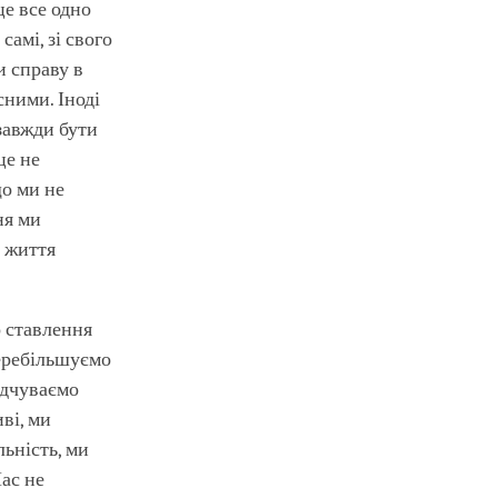
це все одно
самі, зі свого
и справу в
сними. Іноді
 завжди бути
це не
що ми не
ня ми
о життя
о ставлення
перебільшуємо
ідчуваємо
ві, ми
ьність, ми
Нас не