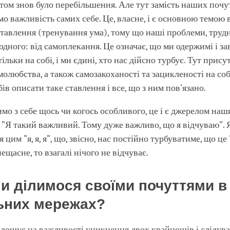
ом знов було перебільшення. Але тут замість наших почу
о важливість самих себе. Це, власне, і є основною темою 
тавлення (тренування ума), тому що наші проблеми, тру
 одного: від самоплекання. Це означає, що ми одержимі і з
ільки на собі, і ми єдині, хто нас дійсно турбує. Тут прису
молюбства, а також самозакоханості та зацикленості на собі
ів описати таке ставлення і все, що з ним пов'язано.
мо з себе щось чи когось особливого, це і є джерелом наш
"Я такий важливий. Тому дуже важливо, що я відчуваю". 
цим "я, я, я", що, звісно, нас постійно турбуватиме, що це 
ещасне, то взагалі нічого не відчуває.
и ділимося своїми почуттями в
ьних мережах?
лошує на важливості уникнення двох крайнощів і слідува