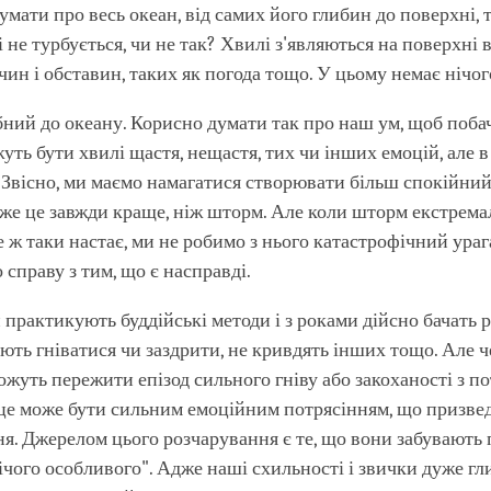
умати про весь океан, від самих його глибин до поверхні, 
 не турбується, чи не так? Хвилі з'являються на поверхні в
чин і обставин, таких як погода тощо. У цьому немає нічог
ний до океану. Корисно думати так про наш ум, щоб поба
уть бути хвилі щастя, нещастя, тих чи інших емоцій, але в
. Звісно, ми маємо намагатися створювати більш спокійни
дже це завжди краще, ніж шторм. Але коли шторм екстрем
се ж таки настає, ми не робимо з нього катастрофічний ура
 справу з тим, що є насправді.
 практикують буддійські методи і з роками дійсно бачать р
ють гніватися чи заздрити, не кривдять інших тощо. Але ч
ожуть пережити епізод сильного гніву або закоханості з 
це може бути сильним емоційним потрясінням, що призвед
ня. Джерелом цього розчарування є те, що вони забувають 
ічого особливого". Адже наші схильності і звички дуже гл