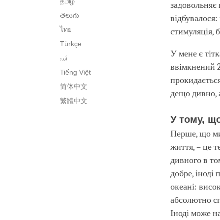
தமிழ்
задовольняє 
తెలుగు
відбувалося:
ไทย
стимуляція, 
Türkçe
У мене є тітк
اُردو
ввімкнений 2
Tiếng Việt
прокидається 
简体中文
дещо дивно, а
繁體中文
У тому, щ
Перше, що ми
життя, – це 
дивного в то
добре, іноді
океані: висо
абсолютно сп
Іноді може н