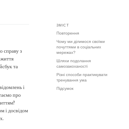
ЗМІСТ
Повторення
Чому ми ділимося своїми
почуттями в соціальних
о справу з
мережах?
 життя
Шляхи подолання
йсбук та
самозакоханості
Різні способи практикувати
тренування ума
відомлень і
Підсумок
итаємо про
життям?
м і досвідом
х.