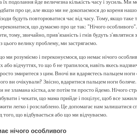
на їх подолання йде величезна кількість часу і зусиль. Ми 
дбати про це, але якщо ми не докопаємося до кореня нашо
ізоди будуть повторюватися час від часу. Тому, якщо таке 
ереконатися, що думаємо про це так: "Нічого особливого"
оти, тому, звичайно, прив'язаність і гнів будуть з'являтися
з цього велику проблему, ми застрягаємо.
кщо ми розуміємо і переконуємося, що немає нічого особли
 або відчуттях, то що б не трапилося, навіть якесь надзв
росто змиритеся з цим. Вночі ви вдаряєтесь пальцем ноги об
чого ви очікували? Звісно, вдаритися пальцем ноги боляч
чи не зламана кістка, але потім ти просто йдемо. Нічого ст
ибувати і чекати, що мама прийде і поцілує, щоб все зажил
жити легко і розслаблено. Це допомагає нам залишатися 
д того, що відбувається або що ми відчуваємо.
має нічого особливого