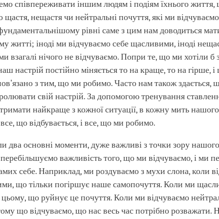
мо співпереживати іншим людям і подіям їхнього життя, 
о щастя, нещастя чи нейтральні почуття, які ми відчуваємо 
фундаментальнішому рівні саме з цим нам доводиться мат
у житті; іноді ми відчуваємо себе щасливими, іноді неща
ми взагалі нічого не відчуваємо. Попри те, що ми хотіли б
аш настрій постійно міняється то на краще, то на гірше, і 
пов'язано з тим, що ми робимо. Часто нам також здається, 
олювати свій настрій. За допомогою тренування ставлен
отримати найкраще з кожної ситуації, в кожну мить нашог
се, що відбувається, і все, що ми робимо.
и два основні моменти, дуже важливі з точки зору нашог
 перебільшуємо важливість того, що ми відчуваємо, і ми 
амих себе. Наприклад, ми роздуваємо з мухи слона, коли в
ми, що тільки погіршує наше самопочуття. Коли ми щасли
 цьому, що руйнує це почуття. Коли ми відчуваємо нейтрал
тому що відчуваємо, що нас весь час потрібно розважати. 