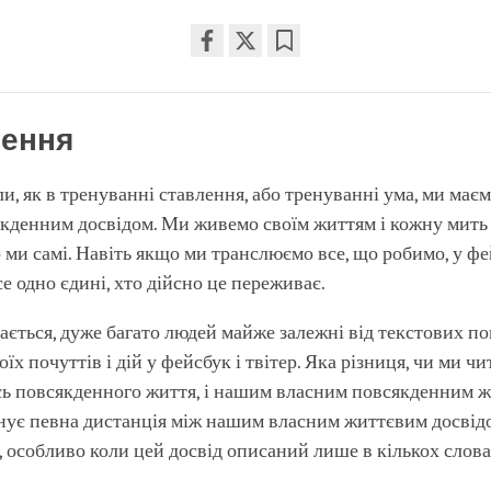
Share
Bookmark
on
facebook
ення
и, як в тренуванні ставлення, або тренуванні ума, ми маєм
кденним досвідом. Ми живемо своїм життям і кожну мить
ми самі. Навіть якщо ми транслюємо все, що робимо, у фе
се одно єдині, хто дійсно це переживає.
дається, дуже багато людей майже залежні від текстових по
оїх почуттів і дій у фейсбук і твітер. Яка різниця, чи ми ч
сь повсякденного життя, і нашим власним повсякденним 
нує певна дистанція між нашим власним життєвим досвідо
 особливо коли цей досвід описаний лише в кількох слова