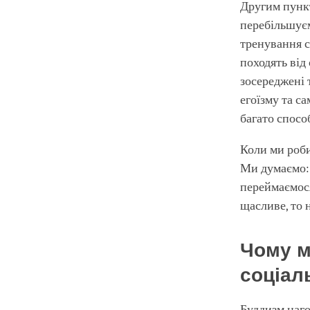
Другим пункт
перебільшуєм
тренування с
походять від
зосереджені т
егоїзму та са
багато способ
Коли ми роби
Ми думаємо: 
переймаємося 
щасливе, то н
Чому м
соціал
Буддизм наго