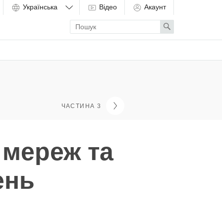
Відео
Акаунт
Enter
Search
search
term
ЧАСТИНА 3
 мереж та
ень