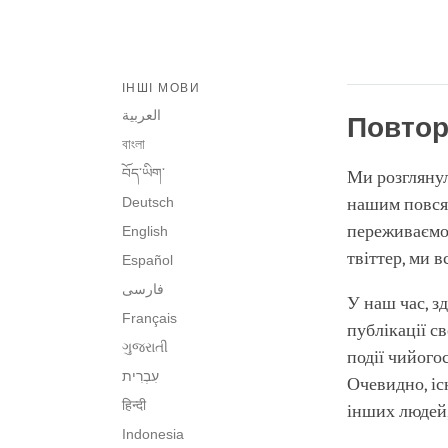
ІНШІ МОВИ
العربية
Повтор
বাংলা
བོད་ཡིག་
Ми розглянул
Deutsch
нашим повся
переживаємо 
English
твіттер, ми в
Español
فارسی
У наш час, з
Français
публікації св
ગુજરાતી
події чийого
Очевидно, іс
हिन्दी
інших людей,
Indonesia