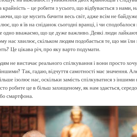
 крайність – це робити з усього, що відбувається з нами, 
ваючи, що це мусить бачити весь світ, адже всім не байдуж
лює, що я їв на сніданок сьогодні вранці, і чи сподобалося 
е одно вважаємо, що це дуже важливо. Деякі люди лайкаю
ому нас хвилює, скільком людям подобається те, що ми їли
ть? Це цікава річ, про яку варто подумати.
ям не вистачає реального спілкування і вони просто хоч
 іншими? Так, гадаю, відчуття самотності має значення. Ал
більше ізолює нас, оскільки замість спілкуватися з іншими
осто робите це в більш захищеному, як нам здається, серед
бо смартфона.