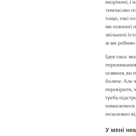
вкорінені, і 
тимчасово по
тощо, такі еп
ми повинні п
звільнені іст
ж ми робимо 
Ідея така: я
переживаннях
осяяння, ви п
боляче. Але 
перевірити, 
треба підстр
намагаємося 
незалежно ві
У мені не