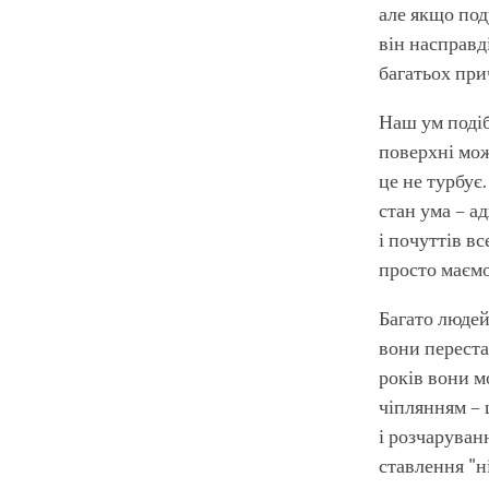
але якщо под
він насправді
багатьох при
Наш ум подіб
поверхні мож
це не турбує
стан ума – а
і почуттів в
просто маємо
Багато людей
вони переста
років вони м
чіплянням – 
і розчаруван
ставлення "н