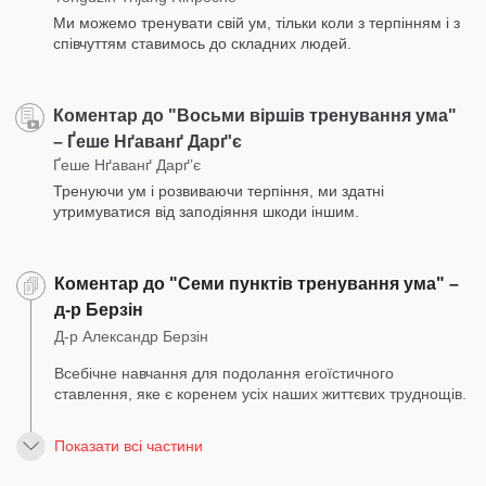
Ми можемо тренувати свій ум, тільки коли з терпінням і з
співчуттям ставимось до складних людей.
Коментар до "Восьми віршів тренування ума"
– Ґеше Нґаванґ Дарґ'є
Ґеше Нґаванґ Дарґ’є
Тренуючи ум і розвиваючи терпіння, ми здатні
утримуватися від заподіяння шкоди іншим.
Коментар до "Семи пунктів тренування ума" –
д-р Берзін
Д-р Александр Берзін
Всебічне навчання для подолання егоїстичного
ставлення, яке є коренем усіх наших життєвих труднощів.
Показати всі частини