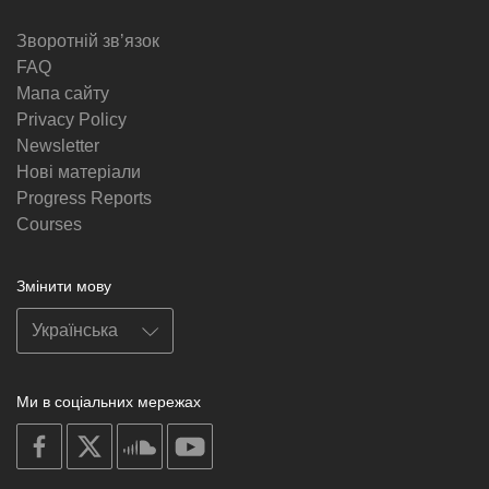
Зворотній звʼязок
FAQ
Мапа сайту
Privacy Policy
Newsletter
Нові матеріали
Progress Reports
Courses
Змінити мову
Ми в соціальних мережах
on
on
on
on
facebook
X
soundcloud
youtube