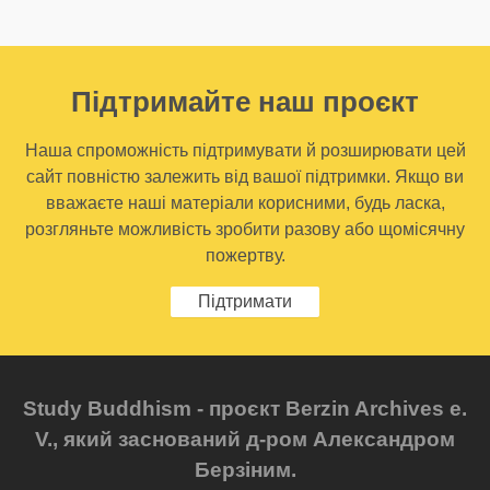
Підтримайте наш проєкт
Наша спроможність підтримувати й розширювати цей
сайт повністю залежить від вашої підтримки. Якщо ви
вважаєте наші матеріали корисними, будь ласка,
розгляньте можливість зробити разову або щомісячну
пожертву.
Підтримати
Study Buddhism - проєкт Berzin Archives e.
V., який заснований д-ром Александром
Берзіним.