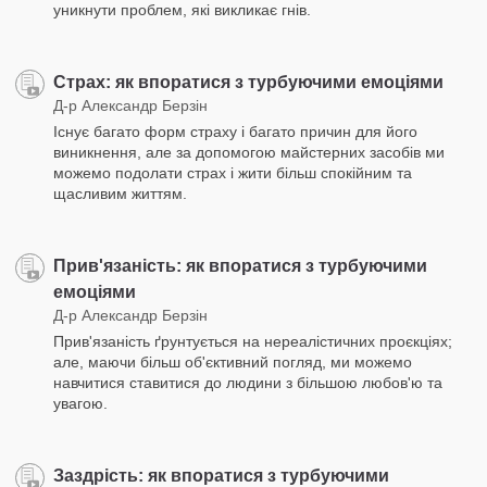
уникнути проблем, які викликає гнів.
Страх: як впоратися з турбуючими емоціями
Д-р Александр Берзін
Існує багато форм страху і багато причин для його
виникнення, але за допомогою майстерних засобів ми
можемо подолати страх і жити більш спокійним та
щасливим життям.
Прив'язаність: як впоратися з турбуючими
емоціями
Д-р Александр Берзін
Прив'язаність ґрунтується на нереалістичних проєкціях;
але, маючи більш об'єктивний погляд, ми можемо
навчитися ставитися до людини з більшою любов'ю та
увагою.
Заздрість: як впоратися з турбуючими