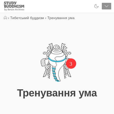
Close
Study
Buddhism
Home
›
Тибетський буддизм
›
Тренування ума
3
Тренування ума