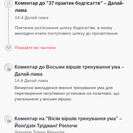
Коментар до "37 практик бодгісаттв" – Далай-
лама
14-й Далай-лама
Поетичне роз’яснення шляху бодгісаттви, в якому
викладені етапи поступового шляху до просвітлення.
Показати всі частини
Коментар до Восьми віршів тренування ума –
Далай-лама
14-й Далай-лама
Вичерпне викладення вчення тренування ума для
перетворення негативних установок на позитивні, що
узагальнене у восьми віршах.
Коментар на "Вісім віршів тренування ума" –
Йонґдзін Тріджанґ Рінпоче
Yongdzin Trijang Rinpoche