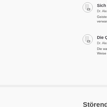
Sich
Dr. Al
Geiste
verwan
Die 
Dr. Al
Die wa
Weise 
Stören