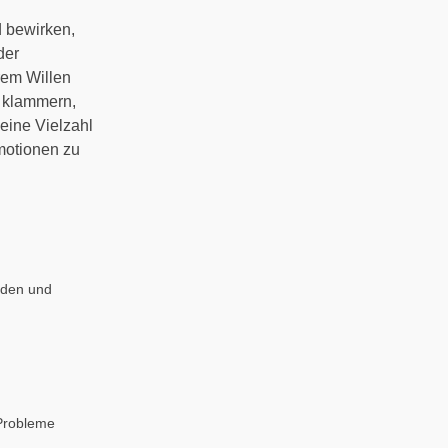
d bewirken,
der
rem Willen
 klammern,
eine Vielzahl
motionen zu
eden und
Probleme