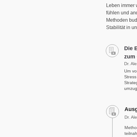
Leben immer w
fühlen und an
Methoden budd
Stabilität in 
Die 
zum 
Dr. Al
Um von
Stress
Strate
umzug
Ausg
Dr. Al
Method
teilna