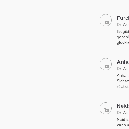
Furc
Dr. Al
Es gib
geschi
glückl
Anha
Dr. Al
Anhaft
Sichtw
rücksi
Neid
Dr. Al
Neid i
kann a