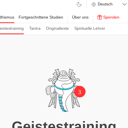
ddhismus
Fortgeschrittene Studien
Über uns
Spenden
eistestraining
Tantra
Originaltexte
Spirituelle Lehrer
3
Geistestraining