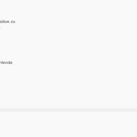
itive zu
.
ühlende