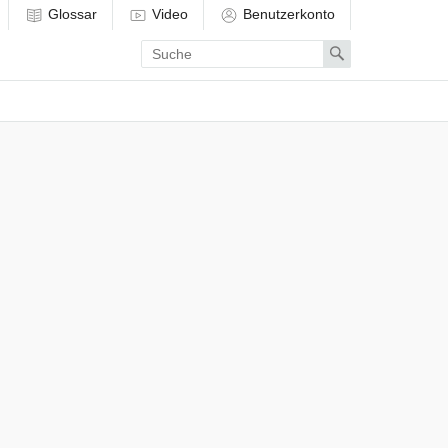
Glossar
Video
Benutzerkonto
Enter
Search
search
term