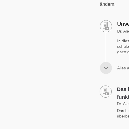
ändern.
Unse
Dr. Al
In die
schule
garsti
Alles 
Das 
funk
Dr. Al
Das Le
überb