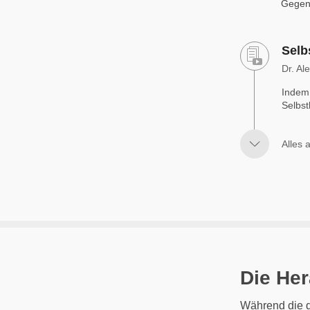
Gegenm
Selb
Dr. Al
Indem 
Selbst
Alles 
Die He
Während die d