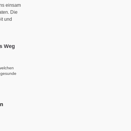
uns einsam
aten. Die
it und
ls Weg
welchen
e gesunde
en
,