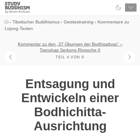
Close
Study
Buddhism
Home
›
Tibetischer Buddhismus
›
Geistestraining
›
Kommentare zu
Lojong-Texten
Kommentar zu den „37 Übungen der Bodhisattvas“ –
Tsenshap Serkong Rinpoche II
TEIL 4 VON 9
Entsagung und
Entwickeln einer
Bodhichitta-
Ausrichtung