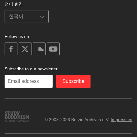
언어 변경
Follow us on
on
on
on
on
facebook
X
soundcloud
youtube
Subscribe to our newsletter
Enter
Subscribe
your
email
Study
© 2003-2026 Berzin Archives e.V.
Impressum
Buddhism
Home