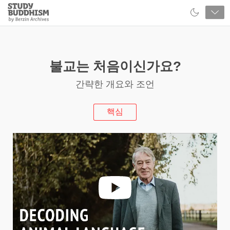
Close
Study
Buddhism
Home
불교는 처음이신가요?
간략한 개요와 조언
핵심