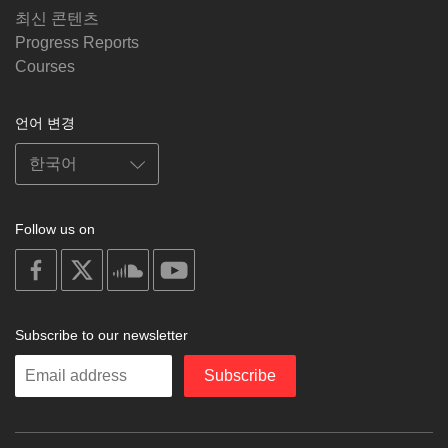
최신 콘텐츠
Progress Reports
Courses
언어 변경
Follow us on
on
on
on
on
facebook
X
soundcloud
youtube
Subscribe to our newsletter
Enter
Subscribe
your
email