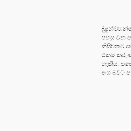
බුදුන්වහන
පහසු වන පර
කිසිවකට ස
එකම කරුණක
හැකිය. එස
අංග බවට ප