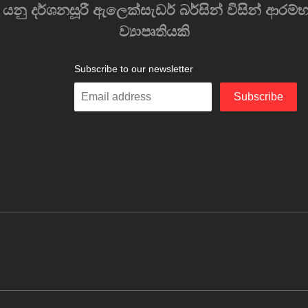
) යනු දර්ශනසූරී ඇලෙක්සැඩර් බර්සින් විසින් ආ
ව්‍යාපෘතියකි
Subscribe to our newsletter
Enter
Subscribe
your
email