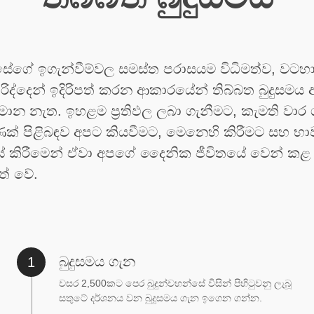
්සේගේ ඉගැන්වීම්වල සමස්ත පරාසයම විධිමත්ව, වටහ
ිද්දෙන් ඉදිරිපත් කරන ආකාරයේන් තිබ්බත බුදුසමය 
මාන නැත. ඉහළම ප්‍රතිඵල ලබා ගැනීමට, කැමති වා
් පිළිබඳව අපට කියවීමට, මෙනෙහි කිරීමට සහ භා
ේ කිරීමෙන් ඒවා අපගේ දෛනික ජීවිතයේ වෙන් ක
ත් වේ.
බුදුසමය ගැන
වසර 2,500කට පෙර බුදුන්වහන්සේ විසින් පිහිටුවනු ලැබූ
සතුටේ දර්ශනය වන බුදුසමය ගැන ඉගෙන ගන්න.