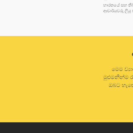
භාරතයේ සහ තිබ්
ආචාර්යවරු ලියූ 
මෙම ව්‍ය
මුළුමනින්ම
ඔබට හැඟේ