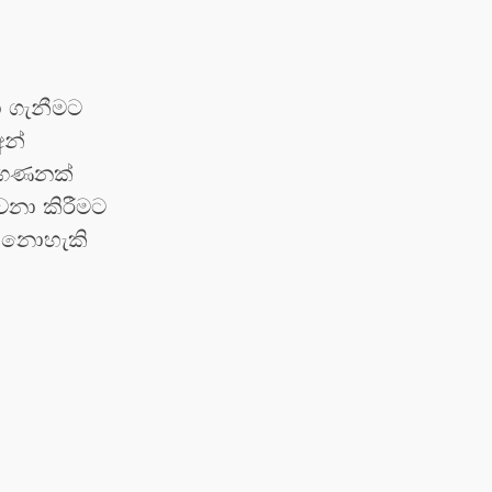
ා ගැනීමට
අන්
ර ගණනක්
වනා කිරීමට
ළ නොහැකි