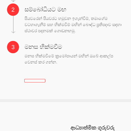
සම්බෝධියට මඟ
පියවරෙන් පියවරට හමුවන ඉගැන්වීම්, තමාගේම
වටහාගැනීම් සහ හික්මවීම් මඟින් බෞද්ධ ප්‍රතිපදාව සඳහා
ස්ථාවර පදනමක් ගොඩනඟමු.
මනස හික්මවීම
මනස හික්මවීමේ ක්‍රමෝපායන් මඟින් ඔබේ ආකල්ප
වෙනස් කර ගන්න.
ආධ්‍යාත්මික ගුරුවරු