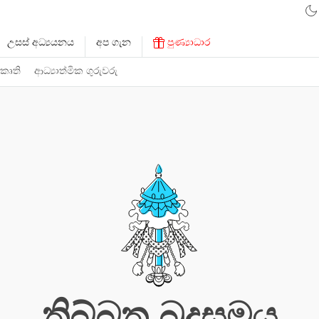
උසස් අධ්‍යයනය
අප ගැන
පුණ්‍යාධාර
 කෘති
ආධ්‍යාත්මික ගුරුවරු
තිබ්බත බුදුසමය