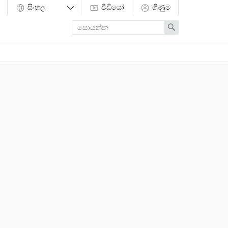
වීඩියෝ
ගිණුම
Enter
Search
search
term