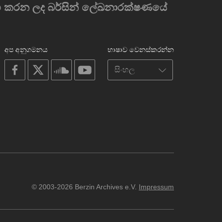
රම්භ කරන ලද බර්සින් ලේඛනාරක්ෂණයේ
අප අනුගමනය
භාෂාව වෙනස්කරන්න
on
on
on
on
facebook
X
soundcloud
youtube
© 2003-2026 Berzin Archives e.V.
Impressum