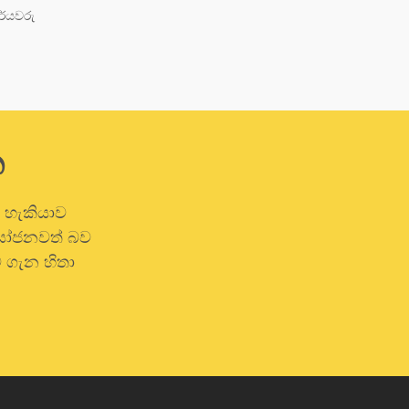
ර්යවරු
න
ි හැකියාව
රයෝජනවත් බව
 ගැන හිතා