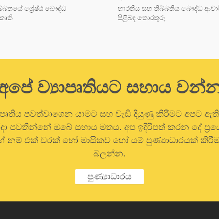
බතයේ ශ්‍රේෂ්ඨ බෞද්ධ
භාරතීය සහ තිබ්බතීය බෞද්ධ ආචා
කෘති
පිළිබඳ තොරතුරු
අපේ ව්‍යාපෘතියට සහාය වන්
ාපෘතිය පවත්වාගෙන යාමට සහ වැඩි දියුණු කිරීමට අපට ඇත
 රඳා පවතින්නේ ඔබේ සහාය මතය. අප ඉදිරිපත් කරන දේ ප්‍
 නම් එක් වරක් හෝ මාසිකව හෝ යම් පුණ්‍යාධාරයක් කිරීම
බලන්න.
පුණ්‍යාධාරය