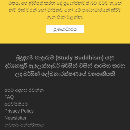
මතය. අප ඉදිරිපත් කරන දේ ප්‍රයෝජනවත් බව ඔබට හැඟේ
නම් එක් වරක් හෝ මාසිකව හෝ යම් පුණ්‍යාධාරයක් කිරීම
ගැන හිතා බලන්න.
පුණ්‍යාධාරය
බුදුදහම හැදෑරුම (Study Buddhism) යනු
දර්ශනසූරී ඇලෙක්සැඩර් බර්සින් විසින් ආරම්භ කරන
ලද බර්සින් ලේඛනාරක්ෂණයේ ව්‍යාපෘතියකි
අපට අදහස් එවන්න
FAQ
අඩවිසිතියම
Privacy Policy
Newsletter
නවතම අන්තර්ගතය