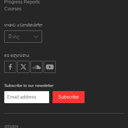
Progress Reports
Courses
භාෂාව වෙනස්කරන්න
අප අනුගමනය
on
on
on
on
facebook
X
soundcloud
youtube
Subscribe to our newsletter
Enter
Subscribe
your
email
Study