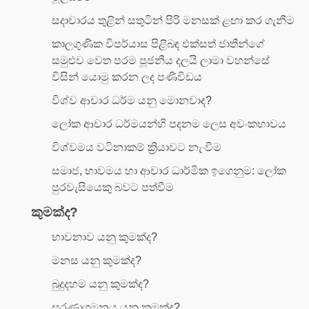
සදාචාරය තුළින් සතුටින් පිරි මනසක් ළඟා කර ගැනීම
කාලගුණික විපර්යාස පිළිබඳ එක්සත් ජාතීන්ගේ
සමුළුව වෙත පරම පූජනීය දලයි ලාමා වහන්සේ
විසින් යොමු කරන ලද පණිවිඩය
විශ්ව ආචාර ධර්ම යනු මොනවාද?
ලෝක ආචාර ධර්මයන්හි පදනම ලෙස අවංකභාවය
විශ්වමය වටිනාකම් ක්‍රියාවට නැංවීම
සමාජ, භාවමය හා ආචාර ධාර්මික ඉගෙනුම: ලෝක
පුරවැසියෙකු බවට පත්වීම
කුමක්ද?
භාවනාව යනු කුමක්ද?
මනස යනු කුමක්ද?
බුදුදහම යනු කුමක්ද?
සරණාගමනය යනු කුමක්ද?