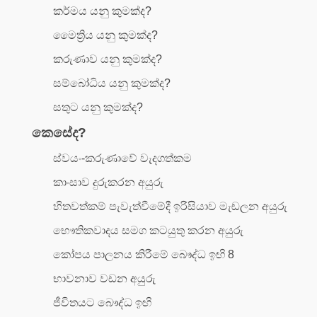
කර්මය යනු කුමක්ද?
මෛත්‍රිය යනු කුමක්ද?
කරුණාව යනු කුමක්ද?
සම්බෝධිය යනු කුමක්ද?
සතුට යනු කුමක්ද?
කෙසේද?
ස්වයං-කරුණාවේ වැදගත්කම
කාංසාව දුරුකරන අයුරු
හිතවත්කම් පැවැත්වීමේදී ඉරිසියාව මැඬලන අයුරු
භෞතිකවාදය සමග කටයුතු කරන අයුරු
කෝපය පාලනය කිරීමේ බෞද්ධ ඉඟි 8
භාවනාව වඩන අයුරු
ජීවිතයට බෞද්ධ ඉඟි