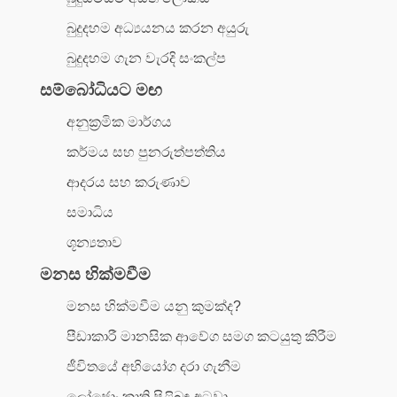
බුදුදහම අධ්‍යයනය කරන අයුරු
බුදුදහම ගැන වැරදි සංකල්ප
සම්බෝධියට මඟ
අනුක්‍රමික මාර්ගය
කර්මය සහ පුනරුත්පත්තිය
ආදරය සහ කරුණාව
සමාධිය
ශූන්‍යතාව
මනස හික්මවීම
මනස හික්මවීම යනු කුමක්ද?
පීඩාකාරී මානසික ආවේග සමග කටයුතු කිරීම
ජීවිතයේ අභියෝග දරා ගැනීම
ලෝජොං කෘති පිළිබඳ අටුවා