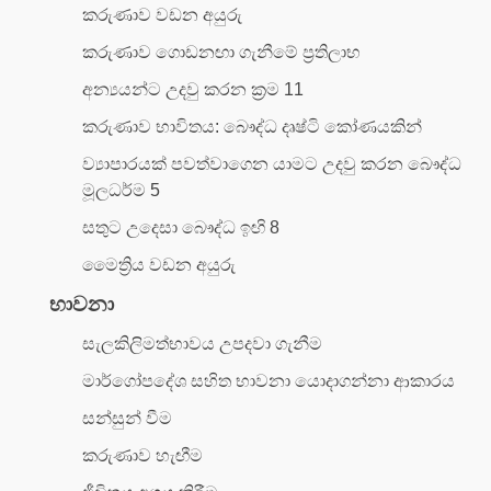
කරුණාව වඩන අයුරු
කරුණාව ගොඩනඟා ගැනීමේ ප්‍රතිලාභ
අන්‍යයන්ට උදවු කරන ක්‍රම 11
කරුණාව භාවිතය: බෞද්ධ දෘෂ්ටි කෝණයකින්
ව්‍යාපාරයක් පවත්වාගෙන යාමට උදවු කරන බෞද්ධ
මූලධර්ම 5
සතුට උදෙසා බෞද්ධ ඉඟි 8
මෛත්‍රිය වඩන අයුරු
භාවනා
සැලකිලිමත්භාවය උපදවා ගැනීම
මාර්ගෝපදේශ සහිත භාවනා යොදාගන්නා ආකාරය
සන්සුන් වීම
කරුණාව හැඟීම