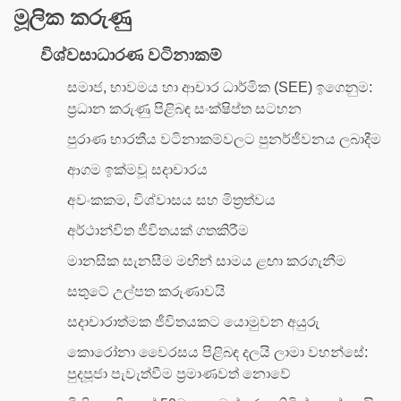
මූලික කරුණු
විශ්වසාධාරණ වටිනාකම්
සමාජ, භාවමය හා ආචාර ධාර්මික (SEE) ඉගෙනුම:
ප්‍රධාන කරුණු පිළිබඳ සංක්ෂිප්ත සටහන
පුරාණ භාරතීය වටිනාකම්වලට පුනර්ජීවනය ලබාදීම
ආගම ඉක්මවූ සදාචාරය
අවංකකම, විශ්වාසය සහ මිත්‍රත්වය
අර්ථාන්විත ජීවිතයක් ගතකිරීම
මානසික සැනසීම මඟින් සාමය ළඟා කරගැනීම
සතුටේ උල්පත කරුණාවයි
සදාචාරාත්මක ජීවිතයකට යොමුවන අයුරු
කොරෝනා වෛරසය පිළිබඳ දලයි ලාමා වහන්සේ:
පුදපූජා පැවැත්වීම ප්‍රමාණවත් නොවේ