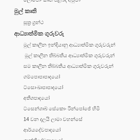
මුල් කෘති
සූත්‍ර ග්‍රන්ථ
ආධ්‍යාත්මික ගුරුවරු
මුල් කාලීන ඉන්දියානු ආධ්‍යාත්මික ගුරුවරුන්
මුල් කාලීන තිබ්බතීය ආධ්‍යාත්මික ගුරුවරුන්
සම කාලීන තිබ්බතීය ආධ්‍යාත්මික ගුරුවරුන්
ගම්පොපාපාදයෝ
ට්සොංඛාපාපාදයෝ
අතීශපාදයෝ
ට්සෙන්ශාබ් සේකොං රින්පෝඡේ හිමි
14 වන දලයි ලාමා වහන්සේ
ආර්යදේවපාදයෝ