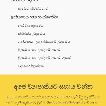
ආවේග ස්වස්ථතාව
ඉතිහාසය සහ සංස්කෘතිය
භාරතීය බුදුසමය
තිබ්බතීය බුදුසමය
ගිනිකොන දිග ආසියාවේ බුදුසමය
බුදුසමය සහ ඉස්ලාම් ආගම
බුදුසමය සහ ඉස්ලාම් ආගම: උසස්
අද්‍යතන බුදුසමය
අපේ ව්‍යාපෘතියට සහාය වන්න
මෙම ව්‍යාපෘතිය පවත්වාගෙන යාමට සහ වැඩි දියුණු කිරීමට
අපට ඇති හැකියාව මුළුමනින්ම රඳා පවතින්නේ ඔබේ සහාය