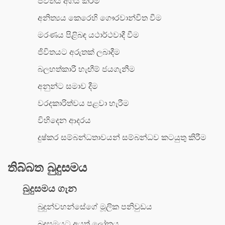
ජීවිතය අගය කිරීම
අනිත්‍යය කෙරෙහි ගෞරවාන්විත වීම
මරණය පිළිබඳ යථාර්ථවාදී වීම
ජිවිතයට අරුතක් ලබාදීම
බලහත්කාරී හැඟීම් ජයගැනීම
අනුන්ට සමාව දීම
වරදකාරිත්වය පළවා හැරීම
විහිදෙන ආදරය
දුෂ්කර සම්බන්ධතාවයන් සම්බන්ධව කටයුතු කිරීම
තිබ්බත බුදුසමය
බුදුසමය ගැන
බුදුන්වහන්සේගේ මූලික පනිවුඩය
බුදුසමයට අයත් ලෝකය