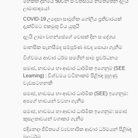
මිහිකත දිනයේ 50වන සංවත්සරය නිමිත්තෙන් දලයි
ලාමාපාදයෝ
COVID-19 උදෙසා සාමූහික ගෝලීය ප්‍රතිචාරයක්
දැක්වීමට එකමුතු විය යුතුයි
දලයි ලාමා වහන්සේගේ වෙසක් දින සංදේශය
මානසික සැනසීමද සම්පූර්ණ බවද සොයා ගැනීම
විශ්වමය ආචාර ධර්ම සමගින් සාම ප්‍රවර්ධනය
සමාජ, භාවමය හා ආචාර ධාර්මික ඉගෙනුම (SEE
Learning) : විශ්වමය වටිනාකම් පිළිබඳ පුහුණු
වැඩසටහනකි
සමාජ, භාවමය හා ආචාර ධාර්මික (SEE) ඉගෙනුම:
අපගේ භාවයන් වටහා ගැනීම
සමාජ, භාවමය හා ආචාර ධාර්මික ඉගෙනුම: සමාජ
කුසලතාවයන් වගාකර ගැනීම
එදිනෙදා ජීවිතයේ ව්‍යවහාරික ආචාර ධර්මයන් පිළිබඳ
මූලධර්ම