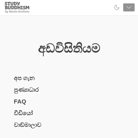
Close
Study
Buddhism
Home
අඩවිසිතියම
අප ගැන
පුණ්‍යාධාර
FAQ
වීඩියෝ
වාඞ්මාලාව