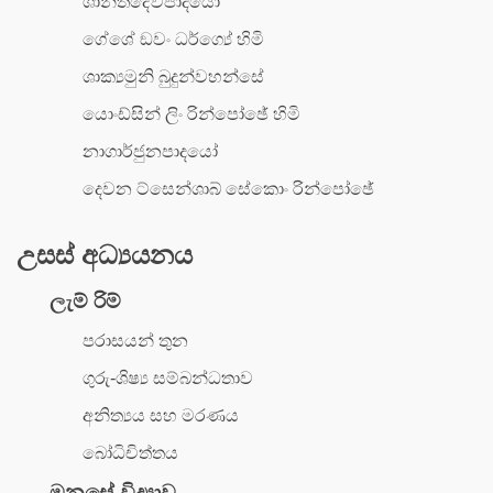
ශාන්තිදේවපාදයෝ
ගේශේ ඞවං ධර්ග්‍යේ හිමි
ශාක්‍යමුනි බුදුන්වහන්සේ
යොංඩ්සින් ලිං රින්පෝඡේ හිමි
නාගාර්ජුනපාදයෝ
දෙවන ට්සෙන්ශාබ් සේකොං රින්පෝඡේ
උසස් අධ්‍යයනය
ලැම් රිම්
පරාසයන් තුන
ගුරු-ශිෂ්‍ය සම්බන්ධතාව
අනිත්‍යය සහ මරණය
බෝධිචිත්තය
මනසේ විද්‍යාව