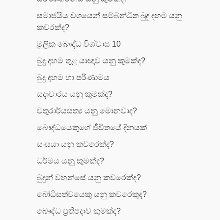
සමාජයීය වශයෙන් සම්බන්ධිත බුදු දහම යනු
කවරක්ද?
මූලික බෞද්ධ විශ්වාස 10
බුදු දහම තුළ යාඥාව යනු කුමක්ද?
බුදු දහම හා පරිණාමය
සදාචාරය යනු කුමක්ද?
චතුරාර්යසත්‍ය යනු මොනවාද?
බෞද්ධයෙකුගේ ජීවිතයේ දිනයක්
සංඝයා යනු කවරෙක්ද?
ධර්මය යනු කුමක්ද?
බුදුන් වහන්සේ යනු කවරෙක්ද?
බෝධිසත්වයෙකු යනු කවරෙකුද?
බෞද්ධ ප්‍රතිපදාව කුමක්ද?