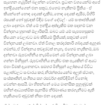
සෑහෙන ගැඹුරින් බලන්න වෙනවා. ප්‍රධාන වශයෙන්ම අපේ
ඉන්ද්‍රියයන්ගෙන් එන සතුට, එහෙම නැතිනම් ප්‍රීතිය - ඒ
කියන්නේ හොඳ දෙයක් දැකීම, හොඳ දෙයක් ඇසීම, මිහිරි
රසයක් හෝ සුවඳක් විඳීම වගේ දේවල් - යම් සංතෘප්තියක්
ලබා දෙනවා. ඒත් මේ ඉන්ද්‍රීය අත්දැකීම් මත පදනම් වන
වින්දනය හුඟාක් ඕලාරිකයි. ඔබට යම් යම් සැපපහසුකම්
තියෙන වෙලාවට ඔබ කිසියම් ප්‍රීතියක්, සතුටක් හෝ
වින්දනයක් ලබනවා. ඒත් විශාල කරදරකාරී ශබ්දයක් ඇහුණ
ගමන්ම, ඒ වින්දනය තවදුරටත් නැහැ. එහෙම නැතිනම්, ඔබ
දන්නවා රූපවාහිනිය නැරඹීමෙන් යම් වින්දනයක් ලබා
ගන්න මිනිසුන්. රූපවාහිනිය නැතිව එක පැයකින් ඒ අයට
එපා වීමක් දැනෙනවා. සමහර මිනිසුන් ලෝකයේ විවිධ
පළාත්වලට සංචාරය කර, නිරන්තරයෙන්ම අලුත් ස්ථාන,
සංස්කෘතීන්, සංගීතය සහ රසවර්ග අත්විඳිමින් විනෝද
වෙන්න ආසයි. මා හිතන්නේ මෙය මානසික පුහුණුවක්
මඟින් ආධ්‍යාත්මික සැනසීම නිර්මාණය කරගැනීමට ඇති
හැකියාවේ අඩුවක් නිසා එන දෙයක්.