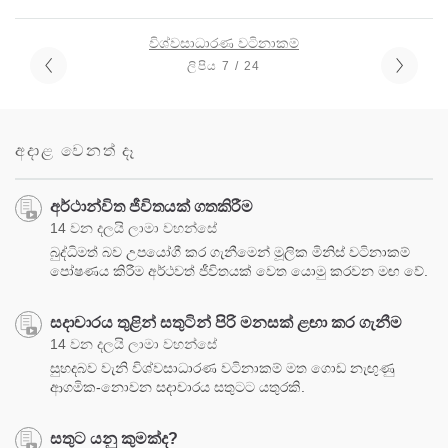
විශ්වසාධාරණ වටිනාකම්
ලිපිය 7 / 24
අදාළ වෙනත් දෑ
අර්ථාන්විත ජීවිතයක් ගතකිරීම
14 වන දලයි ලාමා වහන්සේ
බුද්ධිමත් බව උපයෝගී කර ගැනීමෙන් මූලික මිනිස් වටිනාකම්
පෝෂණය කිරීම අර්ථවත් ජීවිතයක් වෙත යොමු කරවන මඟ වේ.
සදාචාරය තුළින් සතුටින් පිරි මනසක් ළඟා කර ගැනීම
14 වන දලයි ලාමා වහන්සේ
සුහදබව වැනි විශ්වසාධාරණ වටිනාකම් මත ගොඩ නැඟුණු
ආගමික-නොවන සදාචාරය සතුටට යතුරකි.
සතුට යනු කුමක්ද?