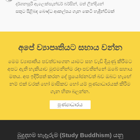
දර්ශනසූරී ඇලෙක්සැන්ඩර් බර්සින්, මත් ලින්දියන්
සතුට පිළිබඳ බෞද්ධ ආකල්පය ගැන කෙටි හැඳින්වීමක්
අපේ ව්‍යාපෘතියට සහාය වන්න
මෙම ව්‍යාපෘතිය පවත්වාගෙන යාමට සහ වැඩි දියුණු කිරීමට
අපට ඇති හැකියාව මුළුමනින්ම රඳා පවතින්නේ ඔබේ සහාය
මතය. අප ඉදිරිපත් කරන දේ ප්‍රයෝජනවත් බව ඔබට හැඟේ
නම් එක් වරක් හෝ මාසිකව හෝ යම් පුණ්‍යාධාරයක් කිරීම
ගැන හිතා බලන්න.
පුණ්‍යාධාරය
බුදුදහම හැදෑරුම (Study Buddhism) යනු