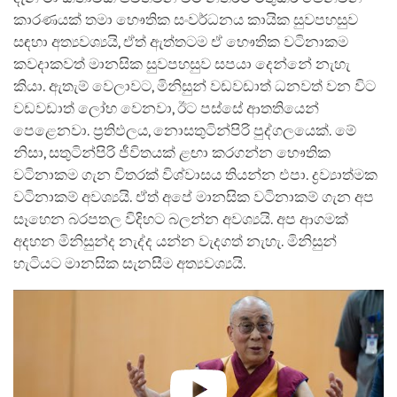
කාරණයක් තමා භෞතික සංවර්ධනය කායික සුවපහසුව
සඳහා අත්‍යවශ්‍යයි, ඒත් ඇත්තටම ඒ භෞතික වටිනාකම
කවදාකවත් මානසික සුවපහසුව සපයා දෙන්නේ නැහැ
කියා. ඇතැම් වෙලාවට, මිනිසුන් වඩවඩාත් ධනවත් වන විට
වඩවඩාත් ලෝභ වෙනවා, ඊට පස්සේ ආතතියෙන්
පෙළෙනවා. ප්‍රතිඵලය, නොසතුටින්පිරි පුද්ගලයෙක්. මේ
නිසා, සතුටින්පිරි ජීවිතයක් ළඟා කරගන්න භෞතික
වටිනාකම ගැන විතරක් විශ්වාසය තියන්න එපා. ද්‍රව්‍යාත්මක
වටිනාකම් අවශ්‍යයි. ඒත් අපේ මානසික වටිනාකම් ගැන අප
සෑහෙන බරපතල විදිහට බලන්න අවශ්‍යයි. අප ආගමක්
අදහන මිනිසුන්ද නැද්ද යන්න වැදගත් නැහැ. මිනිසුන්
හැටියට මානසික සැනසීම අත්‍යවශ්‍යයි.