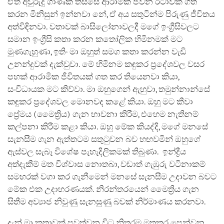
ඒත් අවුරුදු ගාණක් තිස්සේ ආරාමික ජීවන රටාවක් ගත
කරන මිනිසුන් ඉන්නවා නේ, ඒ අය සතුටින්ම පිරුණු ජීවිතය
අත්විඳිනවා. වතාවක් බාසිලෝනාවලදී මගේ ඉංග්‍රීසිවලට
සමාන ඉංග්‍රීසි කතා කරන කතෝලික හිමිනමක් මට
මුණගැහුණා, ඉතිං මා ඔහුත් සමග කතා කරන්න වැඩි
උනන්දුවක් දැක්වුවා. මේ හිමිනම කඳුකර ප්‍රදේශවල වසර
පහක් ආරාමික ජීවිතයක් ගත කර තියෙනවා කියා,
සංවිධායක මට කිව්වා. මා ඔහුගෙන් ඇහුවා, තමුන්නාන්සේ
කඳුකර ප්‍රදේශවල මොනවද කළේ කියා. ඔහු මට කීවා
ප්‍රේමය (මෛත්‍රිය) ගැන භාවනා කිරීම, එහෙම නැතිනම්
කල්පනා කිරීම කළා කියා. ඔහු මේක කියද්දි, මගේ මනසේ
සැනසීම ගැන ඇත්තටම සතුටුවන බව හඟවමින් ඔහුගේ
ඇස්වල සැබෑ විශේෂ පැහැදිලිකමක් තිබුණා. ඉන්ද්‍රීය
අත්දැකීම් මත විශ්වාස නොතබා, වඩාත් ගැඹුරු වටිනාකම්
සමහරක් වගා කර ගැනීමෙන් මනසේ සැනසීම උදාවන බවට
මේක එක උදාහරණයක්. නිරන්තරයෙන් මෛත්‍රිය ගැන
සිතීම අව්‍යාජ නිවුණු සැනසුණු බවක් නිර්මාණය කරනවා.
දැන් මා කතාවක් පවත්වන විට නිතරම මතුකර පෙන්වන