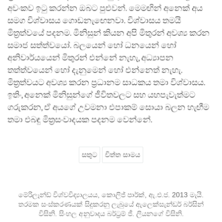
අවංකව ඉටු කරන්න ඔබට පුළුවන්. මෙමඟින් අනෙක් අය
සමග විශ්වාසය ගොඩනැඟෙනවා. විශ්වාසය තමයි
මිත්‍රත්වයේ පදනම. මිනිසුන් කියන අපි මිතුරන් අවශ්‍ය කරන
සමාජ සත්ත්වයෝ. බලයෙන් හෝ ධනයෙන් හෝ
අනිවාර්යයෙන් මිතුරන් එන්නේ නැහැ, අධ්‍යාපන
තත්ත්වයෙන් හෝ දැනුමෙන් හෝ එන්නෙත් නැහැ.
මිත්‍රත්වයට අවශ්‍ය කරන ප්‍රධානම සාධකය තමා විශ්වාසය.
ඉතිං, අනෙක් මිනිසුන්ගේ ජීවිතවලට සහ යහපැවැත්මට
ගරුකරන, ඒ අයගේ උවමනා එපාකම් සොයා බලන හැඟීම
තමා එබඳු මිත්‍රසංවාදයක පදනම වෙන්නේ.
සතුට
චිත්ත සාමය
මේරිලෑන්ඩ් විශ්වවිද්‍යාලයය, කොලිජ් පාර්ක්, ඇ.එ.ජ. 2013 මැයි.
තරමක සංස්කරණයක් සිදුකරනු ලැබුයේ ඇලෙක්සැන්ඩර් බර්සින්
විසිනි. සිංහල අනුවාදය බර්ට්‍රම් ජී. ලියනගේ විසිනි.