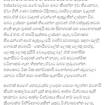
ඉස්සරවෙලාම, ඔබේ සැමියා ඔබට කියන්න ඉඩ තියෙනවා,
ඒවා ගිනි ගණං! එක්තරා විදිහකට, බාහිර ලස්සන වැදගත්
තමා, ඒත් වඩා වැදගත් වෙන්නේ ඇතුළතින් ලස්සන වීම.
ඔබට ලස්සන මූණක් තියෙන්න පුළුවන්. ඒත් වත්සුණු තවරා
නැති කැත මූණත් හොඳයි අවංක සිනහවක් සහ සෙනෙහසක්
තියේ නම්. ඒ තමයි ඇත්තම ලස්සන. සැබෑ වටිනාකම
තියෙන්නේ අපේ ඇතුළෙමයි. බාහිර සවපහසුව සඳහා සල්ලි
ගොඩක් අවශ්‍යයි - කොයිවෙලේත් ලොකු ලොකු සාප්පු,
ලොකු ලොකු සුපිරි වෙළෙඳසැලවල්. ඒත් මානසික
සැනසීමට වියදමක් යන්නේ නැහැ. මේ ආධ්‍යාත්මික
වටිනාකම් ගැන හිතන්න, ඒවාට ඔබම හුරුවෙන්න.
එතකොට ටික ටික අනර්ථකාරී මනෝභාවයන් අඩුවෙලා
යනවා. එයින් තමා මානසික සැනසීම උදාවෙන්නේ.
අනෙක් අයගේ යහපැවැත්ම උදෙසා සොයා බලන්න ඕනෙයි
කියන ආකල්පයෙන් යුත් කරුණාව ආත්ම-විශ්වාසය ඇති
කරනවා. ඔබට ආත්ම-විශ්වාසය තියේ නම් ඔබේ හැම
ක්‍රියාවක්ම විනිවිදභාවයකින් යුතුව, විශ්වාසවන්ත ලෙස,