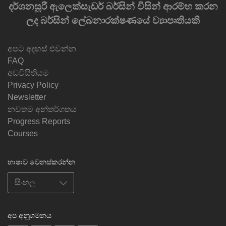
දර්ශනසූරී ඇලෙක්සැඩර් බර්සින් විසින් ආරම්භ කරන
ලද බර්සින් ලේඛනාරක්ෂණයේ ව්‍යාපෘතියකි
අපට අදහස් එවන්න
FAQ
අඩවිසිතියම
Privacy Policy
Newsletter
නවතම අන්තර්ගතය
Progress Reports
Courses
භාෂාව වෙනස්කරන්න
අප අනුගමනය