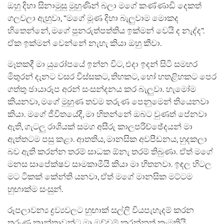
ඔහු දිහා සිනාමුසු මුහුණින් බලා මගේ කණ්ණාඩි දෙකත්
ගලවලා ඇහුවා, “මගේ මූණ දිහා බැලුවාම මොකද
හිතෙන්නේ, මගේ පුනරුත්පත්තිය ඉක්මන් වෙයි ද නැද්ද”.
ඒක ඉක්මන් වෙන්නේ නැහැ කියා ඔහු කීවා.
මෑතකදී මා යුරෝපයේ ඉන්න විට, එදා ඉදන් සිටි සමහර
මිතුරන් දැනට වසර විස්සකට, තිහකට, හෝ හතළිහකට පෙර
ගත්තු ඡායාරූප අරන් සංසන්දනය කර බැලුවා. හැමෝම
කියනවා, මගේ මුහුණ තවම තරුණ පෙනුමෙන් තියෙනවා
කියා. මගේ ජීවිතයේදී, මා හිතන්නේ ඔබට වුණත් පේනවා
ඇති, ගැටලු රාශියක් සමග අසීරු කාලපරිච්ඡේදයන් මා
ඇත්තටම පසු කළා. ආතතිය, මානසික අවපීඩනය, හුදකලා
බව ඇති කරන්න තරම් සාධක ඕනැ තරම් තිබුණා. ඒත් මගේ
මනස සාපේක්ෂව සාමකාමීයි කියා මා හිතනවා. ඉඳල හිටල
මට ටිකක් කේන්ති යනවා, ඒත් මගේ මානසික මට්ටම
හුඟාක්ම සංසුන්.
රූපලාවන්‍ය ද්‍රව්‍යවලට හුඟාක් සල්ලි වියපැහැදම් කරන
තරුණ කාන්තාවන්ට මා ඔච්චම් කරන්නත් කැමතියි.