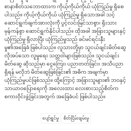
စာနာစိတ်သဘောထားက ကိုယ့်ကိုယ်ကိုယ် ယုံကြည်မှု ရှိစေ
ပါသည်။ ကိုယ့်ကိုယ်ကိုယ် ယုံကြည်မှု ရှိသောအခါ သင့်
ဆောင်ရွက်ချက်အားလုံးကို ပွင့်လင်းမြင်သာစွာ၊ ရိုးသား
မှန်ကန်စွာ ဆောင်ရွက်နိုင်ပါသည်။ ထိုအခါ အခြားသူများနှင့်
ယုံကြည်မှု ရှိလာပြီး ယုံကြည်မှုသည် ခင်မင်ရင်းနှီး
မှု၏အခြေခံ ဖြစ်ပါသည်။ လူသားတို့မှာ သူငယ်ချင်းမိတ်ဆွေ
လိုအပ်သော လူမှုရေး သတ္တဝါများဖြစ်သည်။ သူငယ်ချင်း
မိတ်ဆွေ ဆိုသည်မှာ ငွေကြေး၊ ပညာတတ်ခြင်း၊ အသိပညာ
ရှိရန် မလိုဘဲ မိတ်ဆွေဖြစ်ခြင်း၏ အဓိက အချက်မှာ
ယုံကြည်မှုပင်ဖြစ်သည်။ ထို့ကြောင့် အခြားသူများ၏ ဘဝနှင့်
သာယာဝပြောရေးကို အလေးထား လေးစားသည့်စိတ်က
စကားဝိုင်းဖွဲ့ခြင်းအတွက် အခြေခံပင် ဖြစ်ပါသည်။
ပျော်ရွှင်မှု
စိတ်ငြိမ်းချမ်းမှု