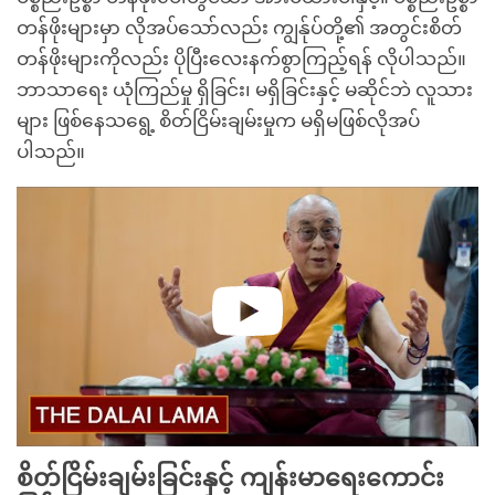
တန်ဖိုးများမှာ လိုအပ်သော်လည်း ကျွန်ုပ်တို့၏ အတွင်းစိတ်
တန်ဖိုးများကိုလည်း ပိုပြီးလေးနက်စွာကြည့်ရန် လိုပါသည်။
ဘာသာရေး ယုံကြည်မှု ရှိခြင်း၊ မရှိခြင်းနှင့် မဆိုင်ဘဲ လူသား
များ ဖြစ်နေသရွေ့ စိတ်ငြိမ်းချမ်းမှုက မရှိမဖြစ်လိုအပ်
ပါသည်။
စိတ်ငြိမ်းချမ်းခြင်းနှင့် ကျန်းမာရေးကောင်း