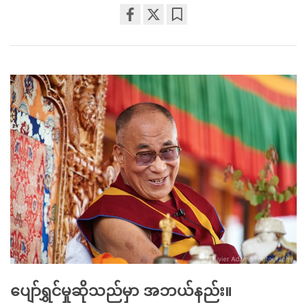
Share
Bookmark
on
facebook
ပျော်ရွှင်မှုဆိုသည်မှာ အဘယ်နည်း။