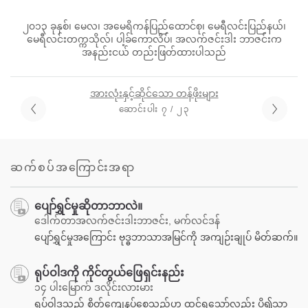
၂၀၁၃ ခုနှစ်၊ မေလ၊ အမေရိကန်ပြည်ထောင်စု၊ မေရီလင်းပြည်နယ်၊
မေရီလင်းတက္ကသိုလ်၊ ပါ့ခ်ကောလိပ်၊ အလက်ဇင်းဒါး ဘာဇင်းက
အနည်းငယ် တည်းဖြတ်ထားပါသည်
အားလုံးနှင့်ဆိုင်သော တန်ဖိုးများ
ဆောင်းပါး ၇ / ၂၃
ဆက်စပ်အကြောင်းအရာ
ပျော်ရွှင်မှုဆိုတာဘာလဲ။
ဒေါက်တာအလက်ဇင်းဒါးဘာဇင်း, မက်လင်ဒန်
ပျော်ရွှင်မှုအကြောင်း ဗုဒ္ဓဘာသာအမြင်ကို အကျဉ်းချုပ် မိတ်ဆက်။
ရုပ်ဝါဒကို ကိုင်တွယ်ဖြေရှင်းနည်း
၁၄ ပါးမြောက် ဒလိုင်းလားမား
ရုပ်ဝါဒသည် စိတ်ကျေနပ်စေသည်ဟု ထင်ရသော်လည်း ပို၍သာ