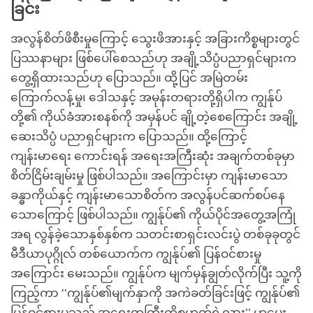
ခြင်း
အလွန်စိတ်ဖိစီးမှုကြောင့် သွေးဖိအားနှင့် အခြားကိစ္စများတွင်
ပြဿနာများ ဖြစ်ပေါ်စေသည်ဟု အချို့သိပ္ပံပညာရှင်များက
တွေ့ရှိထားသည်ဟု ပြောသည်။ ထို့ပြင် အမြဲတမ်း
ကြောက်လန့်မှု၊ ဒေါသနှင့် အမုန်းတရားတို့ရှိပါက ကျွန်ုပ်
တို့၏ ကိုယ်ခံအားစနစ်ကို အမှန်ပင် ချို့တဲ့စေကြောင်း အချို့
ဆေးသိပ္ပံ ပညာရှင်များက ပြောသည်။ ထို့ကြောင့်
ကျန်းမာရေး ကောင်းရန် အရေးအကြီးဆုံး အချက်တစ်ခုမှာ
စိတ်ငြိမ်းချမ်းမှု ဖြစ်ပါသည်။ အကြောင်းမှာ ကျန်းမာသော
ခန္ဓာကိုယ်နှင့် ကျန်းမာသောစိတ်က အလွန်ပင်ဆက်စပ်နေ
သောကြောင့် ဖြစ်ပါသည်။ ကျွန်ုပ်၏ ကိုယ်ပိုင်အတွေ့အကြုံ
အရ လွန်ခဲ့သောနှစ်နှစ်က သတင်းစာရှင်းလင်းပွဲ တစ်ခုခုတွင်
မီဒီယာပုဂ္ဂိုလ် တစ်ယောက်က ကျွန်ုပ်၏ ပြန်ဝင်စားမှု
အကြောင်း မေးသည်။ ကျွန်ုပ်က မျက်မှန်ချွတ်လိုက်ပြီး သူ့ကို
ကြည့်ကာ ‘‘ကျွန်ုပ်၏မျက်နှာကို အကဲခတ်ခြင်းဖြင့် ကျွန်ုပ်၏
ပြန်ဝင်စားမှုသည် အရေးတကြီးကိစ္စဟုတ်ရဲ့လား’’ ဟုမေး