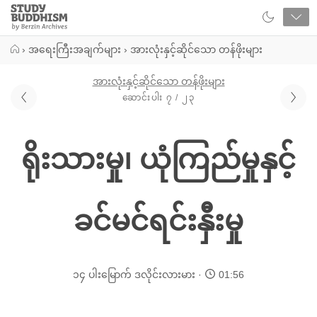
Close
Study
Buddhism
Home
›
အရေးကြီးအချက်များ
›
အားလုံးနှင့်ဆိုင်သော တန်ဖိုးများ
အားလုံးနှင့်ဆိုင်သော တန်ဖိုးများ
ဆောင်းပါး ၇ / ၂၃
ရိုးသားမှု၊ ယုံကြည်မှုနှင့်
ခင်မင်ရင်းနှီးမှု
၁၄ ပါးမြောက် ဒလိုင်းလားမား
01:56