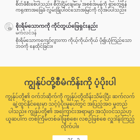
စိတ်ဖိစီးစေပါသည်။ စိတ်ငြိမ်းချမ်းမှု အစစ်အမှန်ကို ရှာတွေ့ရန်
ကရုဏာအခြေခံ လွှမ်းခြုံပါဝင်သောအမြင်ကို လိုအပ်ပါသည်။
စိုးရိမ်သောကကို ကိုင်တွယ်ဖြေရှင်းနည်း
မက်လင်ဒန်
စိုးရိမ်သောကကျော်လွှားကာ ကိုယ့်ကိုယ်ကိုယ် ပို၍ယုံကြည်သော
ဘဝကို နေထိုင်ခြင်း။
ကျွန်ုပ်တို့စီမံကိန်းကို ပံ့ပိုးပါ
ကျွန်ုပ်တို့၏ ဝက်ဘ်ဆိုက်ကို ကျွန်ုပ်တို့ထိန်းသိမ်းပြီး ဆက်လက်
ချဲ့ထွင်နိုင်ရေးမှာ သင့်ပံ့ပိုးမှုပေါ်တွင် အပြည့်အဝ မူတည်
ပါသည်။ ကျွန်ုပ်တို့၏ အကြောင်းအရာမျာ အသုံးဝင်သည်ဟု
ယူဆပါက တစ်ကြိမ်တစ်ခါဖြစ်စေ၊ လစဉ်ဖြစ်စေ လှူဒါန်းကြည့်
လိုက်ပါ။