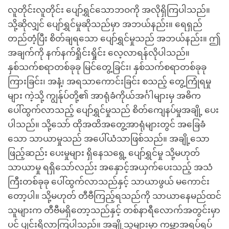
လူတိုင်းလူတိုင်း ပျော်ရွှင်သောဘဝကို အလိုရှိကြပါသည်။
သို့ဆိုလျှင် ပျော်ရွှင်မှုဆိုသည်မှာ အဘယ်နည်း။ ရေရှည်
တည်တံ့ပြီး စိတ်ချရသော ပျော်ရွှင်မှုသည် အဘယ်နည်း။ ဤ
အချက်ကို နက်နက်ရှိုင်းရှိုင်း လေ့လာရန်လိုပါသည်။
နှစ်သက်စရာတစ်ခုခု မြင်တွေ့ခြင်း၊ နှစ်သက်စရာတစ်ခုခု
ကြားခြင်း၊ အနံ့၊ အရသာကောင်းခြင်း စသည့် တွေ့ကြုံရမှု
များ ကဲ့သို့ ကျွန်ုပ်တို့၏ အာရုံခံကိုယ်အင်္ဂါများမှ အဓိက
ပေါ်ထွက်လာသည့် ပျော်ရွှင်မှုသည် စိတ်ကျေနပ်မှုအချို့ ပေး
ပါသည်။ သို့သော် ထိုအထိအတွေ့အာရုံများတွင် အခြေခံ
သော သာယာမှုသည် အပေါ်ယံသာဖြစ်သည်။ အချို့သော
ဖြည့်ဆည်း ပေးမှုများ ရှိနေသရွေ့ ပျော်ရွှင်မှု သို့မဟုတ်
သာယာမှု ရရှိသော်လည်း အနှောင့်အယှက်ပေးသည့် အသံ
ကြီးတစ်ခုခု ပေါ်ထွက်လာသည်နှင့် သာယာဖွယ် မကောင်း
တော့ပါ။ သို့မဟုတ် တီဗီကြည့်ရသည်ကို သာယာနေမည်ထင်
သူများက တီဗီမရှိတော့သည်နှင့် တစ်နာရီလောက်အတွင်းမှာ
ပင် ပျင်းရိလာကြပါသည်။ အချို့သူများမှာ ကမ္ဘာအရပ်ရပ်