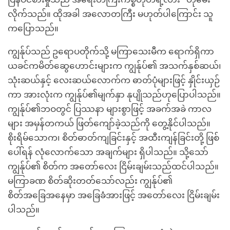
လိုက်သည်။ ထိုအခါ အလောတကြီး မဟုတ်ပါကြောင်း သူ
ကပြောသည်။
ကျွန်ုပ်သည် ဥရောပတိုက်သို့ မကြာသေးမီက ရောက်ရှိကာ
ယခင်ကမိတ်ဆွေဟောင်းများက ကျွန်ုပ်၏ အသက်နှစ်ဆယ်၊
သုံးဆယ်နှင့် လေးဆယ်လောက်က ဓာတ်ပုံများဖြင့် နှိုင်းယှဉ်
ကာ အားလုံးက ကျွန်ုပ်၏မျက်နှာ နုပျိုသည်ဟုပြောပါသည်။
ကျွန်ုပ်၏ဘဝတွင် ပြဿနာ များစွာဖြင့် အခက်အခဲ ကာလ
များ အမှန်တကယ် ဖြတ်ကျော်ခဲ့သည်ကို တွေ့နိုင်ပါသည်။
စိုးရိမ်သောက၊ စိတ်ဓာတ်ကျခြင်းနှင့် အထီးကျန်ခြင်းတို့ ဖြစ်
ပေါ်ရန် လုံလောက်သော အချက်များ ရှိပါသည်။ သို့သော်
ကျွန်ုပ်၏ စိတ်က အတော်လေး ငြိမ်းချမ်းသည်ထင်ပါသည်။
မကြာခဏ စိတ်ဆိုးတတ်သော်လည်း ကျွန်ုပ်၏
စိတ်အခြေအနေမှာ အခြေခံအားဖြင့် အတော်လေး ငြိမ်းချမ်း
ပါသည်။