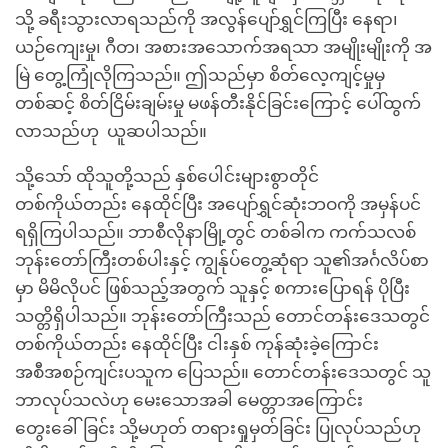
သို့ ခရီးသွားလာရသည်ကို အလွန်ပျော်ရွှင်ကြပြီး နေရာ၊
ယဉ်ကျေးမှု၊ ဂီတ၊ အစားအသောက်အရသာ အမျိုးမျိုးကို အ
မြဲ တွေ့ကြုံလိုကြသည်။ ဤသည်မှာ စိတ်လေ့ကျင့်မှုမှ
တစ်ဆင့် စိတ်ငြိမ်းချမ်းမှု မဖန်တီးနိုင်ခြင်းကြောင့် ပေါ်ထွက်
လာသည်ဟု ယူဆပါသည်။
သို့သော် ထိုသူတို့သည် နှစ်ပေါင်းများစွာတိုင်
တစ်ကိုယ်တည်း နေထိုင်ပြီး အပျော်ရွှင်ဆုံးဘဝကို အမှန်ပင်
ရရှိကြပါသည်။ ဘာစီလိုနာမြို့တွင် တစ်ခါက ကက်သလစ်
ဘုန်းတော်ကြီးတစ်ပါးနှင့် ကျွန်ုပ်တွေ့ဆုံရာ သူ၏အင်္ဂလိပ်စာ
မှာ မိမိလိုပင် ဖြစ်သည့်အတွက် သူနှင့် စကားပြောရန် ပိုပြီး
သတ္တိရှိပါသည်။ ဘုန်းတော်ကြီးသည် တောင်တန်းဒေသတွင်
တစ်ကိုယ်တည်း နေထိုင်ပြီး ငါးနှစ် ကုန်ဆုံးခဲ့ကြောင်း
အစီအစဉ်ကျင်းပသူက ပြေသည်။ တောင်တန်းဒေသတွင် သူ
ဘာလုပ်သလဲဟု မေးသောအခါ မေတ္တာအကြောင်း
တွေးခေါ်ခြင်း သို့မဟုတ် တရားရှုမှတ်ခြင်း ပြုလုပ်သည်ဟု