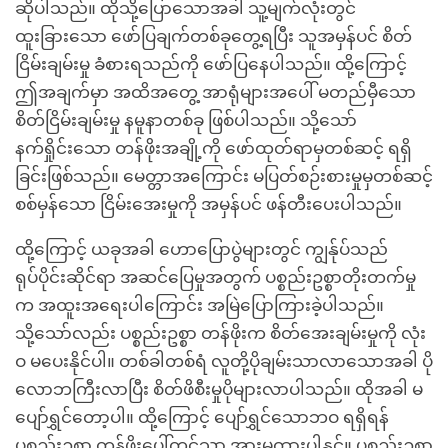
ဆိုပါသည်။ ထိုသို့ပြောသောအခါ သူ့မျက်လုံးတွင်
ထူးခြားသော ဖော်ပြချက်တစ်ခုတွေ့ရပြီး သူအမှန်ပင် စိတ်
ငြိမ်းချမ်းမှု ခံစားရသည်ကို ဖော်ပြနေပါသည်။ ထို့ကြောင့်
ဤအချက်မှာ အထိအတွေ့ အာရုံများအပေါ် မတည်မှီသော
စိတ်ငြိမ်းချမ်းမှု နမူနာတစ်ခု ဖြစ်ပါသည်။ သို့သော်
နက်ရှိုင်းသော တန်ဖိုးအချို့ကို ဖော်ထုတ်ရာမှတစ်ဆင့် ရရှိ
ခြင်းဖြစ်သည်။ မေတ္တာအကြောင်း မပြတ်စဉ်းစားမှုမှတစ်ဆင့်
စစ်မှန်သော ငြိမ်းအေးမှုကို အမှန်ပင် ဖန်တီးပေးပါသည်။
ထို့ကြောင့် ယခုအခါ ဟောပြောပွဲများတွင် ကျွန်ုပ်သည်
ရုပ်ပိုင်းဆိုင်ရာ အဆင်ပြေမှုအတွက် ပစ္စည်းဥစ္စာတိုးတက်မှု
က အထူးအရေးပါကြောင်း အမြဲပြောကြားခဲ့ပါသည်။
သို့သော်လည်း ပစ္စည်းဥစ္စာ တန်ဖိုးက စိတ်အေးချမ်းမှုကို လုံး
ဝ မပေးနိုင်ပါ။ တစ်ခါတစ်ရံ လူတို့ပိုချမ်းသာလာသောအခါ ပို
လောဘကြီးလာပြီး စိတ်ဖိစီးမှုပိုများလာပါသည်။ ထိုအခါ မ
ပျော်ရွှင်တော့ပါ။ ထို့ကြောင့် ပျော်ရွှင်သောဘဝ ရရှိရန်
ပစ္စည်းဥစ္စာ တန်ဖိုးပေါ်တွင်သာ အားမထားပါနှင့်။ ပစ္စည်းဥစ္စာ