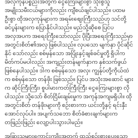
အလှကုန်ပစ္စည်းအတွက် ငွေကြေးများစွာ သုံးစွဲသူ
အမျိုးသမီးငယ်များကိုလည်း ကျီစယ်ချင်ပါသည်။ ပထမ
ဦးစွာ ထိုအလှကုန်များက အရမ်းစျေးကြီးသည်ဟု သင်တို့
ခင်ပွန်းများက ပြောနိုင်ပါသည်။ မည်သို့ဆိုစေ ပြင်ပ
အလှအပက အရေးကြီးသော်လည်း ပိုပြီးအရေးကြီးသည်မှာ
အတွင်းစိတ်၏အလှ ဖြစ်ပါသည်။ လှပသော မျက်နှာ ပိုင်ဆိုင်
နိုင် သော်လည်း စစ်မှန်သော အပြုံးနှင့်ချစ်ခင်မှုတို့ ရှိပါက
မိတ်ကပ်မပါလည်း အကျည်းတန်မျက်နှာက နှစ်သက်ဖွယ်
ဖြစ်နေပါသည်။ ဒါက စစ်မှန်သော အလှ၊ ကျွန်ုပ်တို့ကိုယ်ထဲ
က စစ်မှန်သော တန်ဖိုး ဖြစ်သည်။ ပြင်ပ အသုံးအဆောင် များ
က ဆိုင်ကြီးကြီး၊ စူပါမားကတ်ကြီးကြီး ငွေကြေးများစွာ လို
ပါသည်။ သို့သော် စိတ်ငြိမ်းချမ်းမှုက အကုန်အကျမရှိပါ။ ထို
အတွင်းစိတ် တန်ဖိုးများကို စဉ်းစားကာ ယင်းတို့နှင့် ရင်းနှီး
အောင်လုပ်ပါ။ အပျက်သဘော စိတ်ခံစားချက်များက
တဖြည်းဖြည်း လျော့ပါးသွားပါမည်။
အခြားသူများကောင်းကျိုးအတွက် ထည့်စဉ်းစားပေးသော