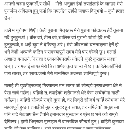
आफ्नो चश्मा फुकालेँ, र सोधेँ – “मेरो अनुहार हेर्दा तपाईंलाई के लाग्छ? मेरो
पुनर्जन्म अविलम्ब हुनु पर्ला कि नपर्ला?” उहाँले जवाफ दिनुभयो – कुनै हतार
छैन!
हालै म युरोपमा थिएँ। केही पुराना मित्रहरू मेरो पुराना फोटाहरू हेर्दै तुलना
गर्दै हुनुहुन्थ्यो। बीस वर्ष, तीस वर्ष, चालिस वर्ष पुरानो फोटो हेर्दै भन्दै
हुनुहुन्थ्यो, म अझै युवा नै देखिन्छु अरे। मेरो जीवनको घटनाक्रम हेर्ने हो
भने केही अत्यन्तै कठिन र समस्यापूर्ण समय मैले पार गरेको छु। मलाई
अशान्त बनाउने, निराशा र एकाकीपनतर्फ धकेल्ने थुप्रै कुराहरू भएका
छन्। तर मलाई लाग्छ मेरो चित्त अपेक्षाकृत शान्त नै छ। कहिलेकाहीँ मेरो
पारा तात्छ, तर प्रायःजसो मेरो मानसिक अवस्था शान्तिपूर्ण हुन्छ।
मलाई ती युवतीहरूलाई गिज्याउन मन लाग्छ जो सौन्दर्य प्रशाधनमा धेरै नै
पैसा खर्च गर्छन्। पहिलो त, तपाईंको श्रीमानले धेरै पैसा खर्चेकोमा गाली
गर्नेछन्। बाहिरी सौन्दर्य राम्रो कुरा हो, तर भित्री सौन्दर्य चाहिँ त्योभन्दा धेरै
महत्वपूर्ण हुन्छ। तपाईंको मुहार सुन्दर हुन सक्छ, तर नमिलेको अनुहारमा
पनि यदि मेकअप छैन तैपनि इमानदार मुस्कान र प्रेम छ भने त्यो राम्रो
देखिन्छ। हामी भित्रका मूल्यहरू नै वास्तविक सौन्दर्य हुन्। बाहिरी कुराका
लागि धेरै पैसा चाहिन्छ। अझै ठूलाठूला पसलहरू र सुपर मार्केटहरू