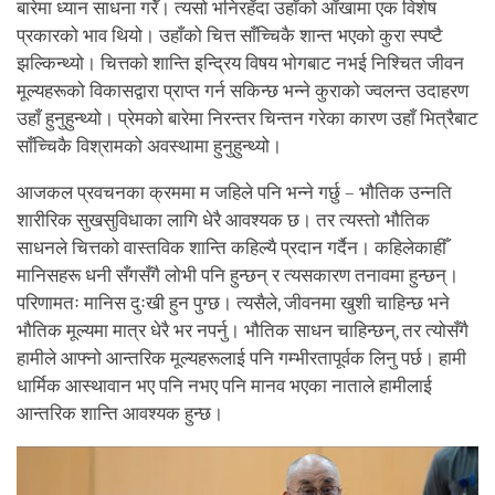
बारेमा ध्यान साधना गरेँ। त्यसो भनिरहँदा उहाँको आँखामा एक विशेष
प्रकारको भाव थियो। उहाँको चित्त साँच्चिकै शान्त भएको कुरा स्पष्टै
झल्किन्थ्यो। चित्तको शान्ति इन्द्रिय विषय भोगबाट नभई निश्चित जीवन
मूल्यहरूको विकासद्वारा प्राप्त गर्न सकिन्छ भन्ने कुराको ज्वलन्त उदाहरण
उहाँ हुनुहुन्थ्यो। प्रेमको बारेमा निरन्तर चिन्तन गरेका कारण उहाँ भित्रैबाट
साँच्चिकै विश्रामको अवस्थामा हुनुहुन्थ्यो।
आजकल प्रवचनका क्रममा म जहिले पनि भन्ने गर्छु – भौतिक उन्नति
शारीरिक सुखसुविधाका लागि धेरै आवश्यक छ। तर त्यस्तो भौतिक
साधनले चित्तको वास्तविक शान्ति कहिल्यै प्रदान गर्दैन। कहिलेकाहीँ
मानिसहरू धनी सँगसँगै लोभी पनि हुन्छन् र त्यसकारण तनावमा हुन्छन्।
परिणामतः मानिस दुःखी हुन पुग्छ। त्यसैले, जीवनमा खुशी चाहिन्छ भने
भौतिक मूल्यमा मात्र धेरै भर नपर्नु। भौतिक साधन चाहिन्छन्, तर त्योसँगै
हामीले आफ्नो आन्तरिक मूल्यहरूलाई पनि गम्भीरतापूर्वक लिनु पर्छ। हामी
धार्मिक आस्थावान भए पनि नभए पनि मानव भएका नाताले हामीलाई
आन्तरिक शान्ति आवश्यक हुन्छ।