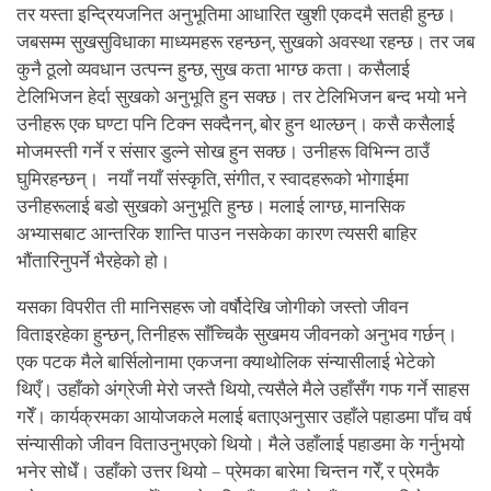
तर यस्ता इन्द्रियजनित अनुभूतिमा आधारित खुशी एकदमै सतही हुन्छ।
जबसम्म सुखसुविधाका माध्यमहरू रहन्छन्, सुखको अवस्था रहन्छ। तर जब
कुनै ठूलो व्यवधान उत्पन्न हुन्छ, सुख कता भाग्छ कता। कसैलाई
टेलिभिजन हेर्दा सुखको अनुभूति हुन सक्छ। तर टेलिभिजन बन्द भयो भने
उनीहरू एक घण्टा पनि टिक्न सक्दैनन्, बोर हुन थाल्छन्। कसै कसैलाई
मोजमस्ती गर्ने र संसार डुल्ने सोख हुन सक्छ। उनीहरू विभिन्न ठाउँ
घुमिरहन्छन्। नयाँ नयाँ संस्कृति, संगीत, र स्वादहरूको भोगाईमा
उनीहरूलाई बडो सुखको अनुभूति हुन्छ। मलाई लाग्छ, मानसिक
अभ्यासबाट आन्तरिक शान्ति पाउन नसकेका कारण त्यसरी बाहिर
भौंतारिनुपर्ने भैरहेको हो।
यसका विपरीत ती मानिसहरू जो वर्षौदेखि जोगीको जस्तो जीवन
विताइरहेका हुन्छन्, तिनीहरू साँच्चिकै सुखमय जीवनको अनुभव गर्छन्।
एक पटक मैले बार्सिलोनामा एकजना क्याथोलिक संन्यासीलाई भेटेको
थिएँ। उहाँको अंग्रेजी मेरो जस्तै थियो, त्यसैले मैले उहाँसँग गफ गर्ने साहस
गरेँ। कार्यक्रमका आयोजकले मलाई बताएअनुसार उहाँले पहाडमा पाँच वर्ष
संन्यासीको जीवन विताउनुभएको थियो। मैले उहाँलाई पहाडमा के गर्नुभयो
भनेर सोधेँ। उहाँको उत्तर थियो – प्रेमका बारेमा चिन्तन गरेँ, र प्रेमकै