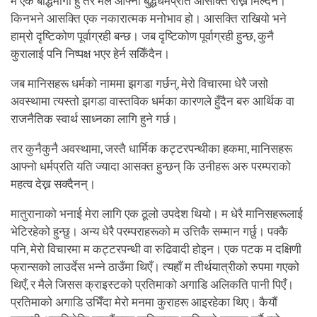
म एक बौद्धमार्गी हुँ तर मैले आफ्नो बुद्धधर्मप्रति आसक्ति राख्न मिल्दैन।
किनभने आसक्ति एक नकारात्मक मनोभाव हो। आसक्ति राखियो भने
हाम्रो दृष्टिकोण पूर्वाग्रही बन्छ। जब दृष्टिकोण पूर्वाग्रही हुन्छ, कुनै
कुरालाई पनि निष्पक्ष भएर हेर्न सकिँदैन।
जब मानिसहरू धर्मको नाममा झगडा गर्छन्, मेरो विचारमा धेरै जसो
अवस्थामा त्यस्तो झगडा वास्तविक धर्मका कारणले हुँदैन बरु आर्थिक वा
राजनैतिक स्वार्थ साध्नका लागि हुने गर्छ।
तर कुनैकुनै अवस्थामा, जस्तै धार्मिक कट्टरपन्थीका हकमा, मानिसहरू
आफ्नो धर्मप्रति यति ज्यादा आसक्त हुन्छन् कि उनीहरू अरु परम्पराको
महत्व देख्न सक्दैनन्।
मातुरानाको भनाई मेरा लागि एक ठूलो उपदेश थियो। म धेरै मानिसहरूलाई
भेटिरहेको हुन्छु। अन्य धेरै परम्पराहरूको म उत्तिकै सम्मान गर्छु। पक्कै
पनि, मेरो विचारमा म कट्टरपन्थी वा रुढिवादी होइन। एक पटक म दक्षिणी
फ्रान्सको लाउर्देस भन्ने ठाउँमा थिएँ। त्यहाँ म तीर्थयात्रीको रुपमा गएको
थिएँ, र मैले जिसस क्राइस्टको प्रतिमाको अगाडि अलिकति पानी पिएँ।
प्रतिमाको अगाडि उभिँदा मेरो मनमा कुराहरू आइरहेका थिए। कैयौं