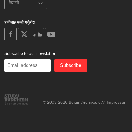
हामीलाई फलो गर्नुहोस्
on
on
on
on
facebook
X
soundcloud
youtube
Subscribe to our newsletter
Enter
Subscribe
your
email
Study
© 2003-2026 Berzin Archives e.V.
Impressum
Buddhism
Home