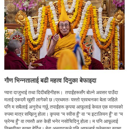
गौण भिन्नतालाई बढी महत्व दिनुका बेफाइदा
प्यारा दाजुभाई तथा दिदीबहिनीहरू। तपाईंहरूसँग बोल्ने अवसर पाउँदा
मलाई एकदमै खुशी लागेको छ।प्रथमतः यस्तो प्रवचनका बेला जहिले
पनि म सबैलाई अनुरोध गर्छु, तपाईंहरू कृपया आफूलाई केवल एक मानवको
रुपमा मात्र सम्झिनु होला। कृपया “म स्वीस हुँ” वा “म इटालियन हुँ” वा “म
फ्रेन्च हुँ” वा त्यस्तै अरु केही भनेर नसोचिदिनु होला। म पनि आफूलाई
तिब्बतीका रुपमा हेर्दिन। मेरा अनुवादकले पनि आफूलाई फ्रेन्चका रुपमा