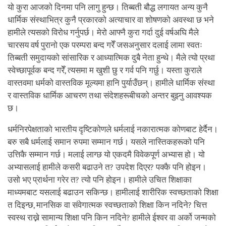
यो कुरा आजको दिनमा पनि लागु हुन्छ। तिब्बती बौद्ध लगायत अन्य कुनै
धार्मिक संस्थाभित्र कुनै प्रकारको अत्याचार वा शोषणको अवस्था छ भने
हामीले त्यसको विरोध गर्नुपर्छ। मेरो आफ्नै कुरा गर्दा दुई वर्षअघि मैले
चारसय वर्ष पुरानो एक परम्परा बन्द गरेँ जसअनुसार दलाई लामा स्वतः
तिब्बती समुदायको सांसारिक र आध्यात्मिक दुबै नेता हुन्थे। मैले त्यो प्रथा
स्वेच्छापूर्वक बन्द गरेँ, त्यसमा म खुशी छु र गर्व पनि गर्छु। यस्ता कुराले
वास्तवमा धर्मको वास्तविक मूल्यमा हानि पुर्याउँछन्। हामीले धार्मिक संस्था
र वास्तविक धार्मिक आचरण तथा संदेशहरूबीचको अन्तर बुझ्नु आवश्यक
छ।
धर्मनिरपेक्षताको भारतीय दृष्टिकोणले धर्मलाई नकारात्मक कोणबाट हेर्दैन।
बरु सबै धर्मलाई समान रुपमा सम्मान गर्छ। यसले नास्तिकहरूको पनि
उत्तिकै सम्मान गर्छ। मलाई लाग्छ यो एकदमै विवेकपूर्ण अभ्यास हो। यो
अभ्यासलाई हामीले कसरी बढाउने त? उपदेश दिएर? पक्कै पनि होइन।
उसो भए प्रार्थना गरेर त? त्यो पनि होइन। हामीले उचित शिक्षाका
माध्यमबाट यसलाई बढाउन सकिन्छ। हामीलाई शारीरिक स्वच्छताको शिक्षा
त दिइन्छ, मानसिक वा संवेगात्मक स्वच्छताको शिक्षा किन नदिने? चित्त
स्वस्थ राख्ने सामान्य शिक्षा पनि किन नदिने? हामीले ईश्वर वा अर्को जन्मको