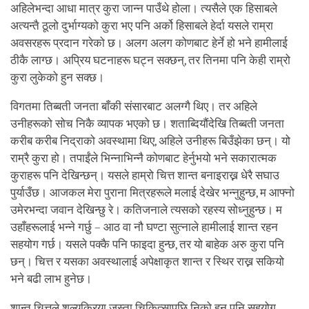
अहिलेभन्दा आधा मात्र कुरा जान्न पाउँथे होला। त्यसैले एक हिसाबले
अत्यन्तै ठूलो दुर्भाग्यको कुरा भए पनि अर्को हिसाबले हेर्दा यसले राम्रा
अवसरहरू प्रदान गरेको छ। अलग अलग कोणबाट हेर्ने हो भने हामीलाई
ठीकै लाग्छ। अप्रिय घटनाहरू घट्न सक्छन्, तर तिनमा पनि केही राम्रो
कुरा लुकेको हुन सक्छ।
विगतमा तिब्बती जनता बाँकी संसारबाट अलग्गै थिए। तर अहिले
उनीहरूको सोच निकै व्यापक भएको छ। शताब्दियौंदेखि तिब्बती जनता
करीब करीब निद्राको अवस्थामा थिए, अहिले उनीहरू बिउँझेका छन्। यो
राम्रै कुरा हो। तपाईंले भिन्नाभिन्नै कोणबाट हेर्नुभयो भने सकारात्मक
कुराहरू पनि देखिन्छन्। यसले हाम्रो चित्त शान्त बनाइराख्न धेरै सघाउ
पुर्याउँछ। आजकल मेरा पुराना मित्रहरूले मलाई देखेर भन्नुहुन्छ, म आफ्नो
उमेरभन्दा जवान देखिन्छु रे। कतिजनाले त्यसको रहस्य सोध्नुहुन्छ। म
उहाँहरूलाई भन्ने गर्छु – आठ वा नौ घण्टा सुत्नाले हामीलाई शान्त रहन
सहयोग गर्छ। यसले पक्कै पनि फाइदा हुन्छ, तर यो बाहेक अरु कुरा पनि
छन्। चित्त र यसका अवस्थालाई अपेक्षाकृत शान्त र स्थिर राख्न सकियो
भने बढी लाभ हुनेछ।
शान्त चित्तले शल्यक्रिया जस्ता चिकित्सापछि निको हुन पनि सहयोग