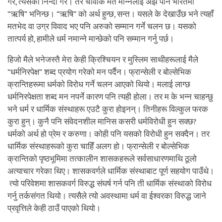
गरे, त्यसको निन्दा गरे। तर चार्वाक मत मान्नेलाई अझै पनि भारतमा
“ऋषि” भनिन्छ। “ऋषि” को अर्थ हुन्छ, सन्त। यसले के देखाउँछ भने त्यहाँ
मतभेद वा उग्र विवाद भए पनि अरुको सम्मान गर्ने चलन छ। यसको
तात्पर्य हो, हामीले धर्म नमान्ने मान्छेको पनि सम्मान गर्नु पर्छ।
हिजो मैले भनेजस्तै मेरा केही क्रिश्चियन र मुस्लिम साथीहरूलाई मैले
“धर्मनिरपेक्ष” शब्द प्रयोग गरेको मन पर्दैन। फ्रान्सेली र बोल्सेभिक
क्रान्तिहरूमा धर्मको विरोध गर्ने चलन आएको थियो। मलाई लाग्छ
धर्मनिरपेक्षता शब्द मन नपर्ने कारण पनि त्यही होला। तर म के भन्न चाहन्छु
भने धर्म र धार्मिक संस्थाहरू एउटै कुरा होइनन्। तिनीहरू विल्कुल फरक
कुरा हुन्। कुनै पनि संवेदनशील मानिस कसरी धर्मविरोधी हुन सक्छ?
धर्मको अर्थ हो प्रेम र करुणा। कोही पनि यसको विरोधी हुन सक्दैन। तर
धार्मिक संस्थाहरूको कुरा चाहिँ अलग हो। फ्रान्सेली र बोल्सेभिक
क्रान्तिको पृष्ठभूमिमा तत्कालीन शासकहरूले सर्वसाधारणमाथि ठूलो
अत्याचार गरेका थिए। शासकवर्गले धार्मिक संस्थाबाट पूर्ण सहयोग पाउँथे।
त्यो परिवेशमा शासकवर्ग विरुद्ध संघर्ष गर्न पनि ती धार्मिक संस्थाको विरोध
गर्नु तर्कसंगत थियो। त्यसैले त्यो अवस्थामा धर्म वा ईश्वरका विरुद्ध जाने
प्रवृत्तिले केही ठाउँ पाएको थियो।