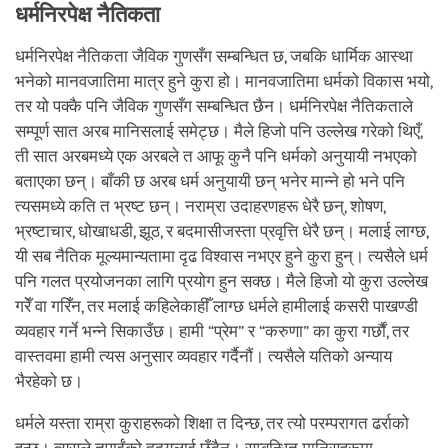
धर्मनिरपेक्ष नैतिकता
धर्मनिरपेक्ष नैतिकता जैविक गुणसँग सम्बन्धित छ, जबकि धार्मिक आस्था
भनेको मानवजातिमा मात्र हुने कुरा हो। मानवजातिमा धर्मको विकास भयो,
तर यो पक्कै पनि जैविक गुणसँग सम्बन्धित छैन। धर्मनिरपेक्ष नैतिकताले
सम्पूर्ण सात अरब मानिसलाई समेट्छ। मैले हिजो पनि उल्लेख गरेको थिएँ,
ती सात अरबमध्ये एक अरबले त आफू कुनै पनि धर्मको अनुयायी नभएको
बताएका छन्। बाँकी छ अरब धर्म अनुयायी छन् भनेर मान्ने हो भने पनि
त्यसमध्ये कति त भ्रष्ट छन्। नराम्रा उदाहरणहरू धेरै छन्, शोषण,
भ्रष्टाचार, धोखाधडी, झूठ, र बदमासीजस्ता प्रवृत्ति धेरै छन्। मलाई लाग्छ,
यी सब नैतिक मूल्यमान्यतामा दृढ विश्वास नभएर हुने कुरा हुन्। त्यसैले धर्म
पनि गलत प्रयोजनका लागि प्रयोग हुन सक्छ। मैले हिजो यो कुरा उल्लेख
गरेँ वा गरिँन, तर मलाई कहिलेकाहीँ लाग्छ धर्मले हामीलाई कसरी पाखण्डी
व्यवहार गर्ने भन्ने सिकाउँछ। हामी “प्रेम” र “करुणा” का कुरा गर्छौं, तर
वास्तवमा हामी त्यस अनुसार व्यवहार गर्दैनौं। त्यसैले यतिको अन्याय
भैरहेको छ।
धर्मले यस्ता राम्रा कुराहरूको शिक्षा त दिन्छ, तर त्यो परम्परागत ढर्राको