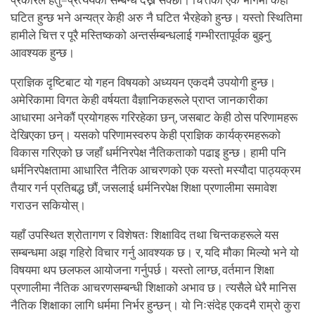
प्रकारले हेतु–प्रत्ययको सम्बन्ध देख्न सक्छौं। चित्तको एक भागमा केही
घटित हुन्छ भने अन्यत्र केही अरु नै घटित भैरहेको हुन्छ। यस्तो स्थितिमा
हामीले चित्त र पूरै मस्तिष्कको अन्तर्सम्बन्धलाई गम्भीरतापूर्वक बुझ्नु
आवश्यक हुन्छ।
प्राज्ञिक दृष्टिबाट यो गहन विषयको अध्ययन एकदमै उपयोगी हुन्छ।
अमेरिकामा विगत केही वर्षयता वैज्ञानिकहरूले प्राप्त जानकारीका
आधारमा अनेकौं प्रयोगहरू गरिरहेका छन्, जसबाट केही ठोस परिणामहरू
देखिएका छन्। यसको परिणामस्वरुप केही प्राज्ञिक कार्यक्रमहरूको
विकास गरिएको छ जहाँ धर्मनिरपेक्ष नैतिकताको पढाइ हुन्छ। हामी पनि
धर्मनिरपेक्षतामा आधारित नैतिक आचरणको एक यस्तो मस्यौदा पाठ्यक्रम
तैयार गर्न प्रतिबद्ध छौं, जसलाई धर्मनिरपेक्ष शिक्षा प्रणालीमा समावेश
गराउन सकियोस्।
यहाँ उपस्थित श्रोतागण र विशेषतः शिक्षाविद तथा चिन्तकहरूले यस
सम्बन्धमा अझ गहिरो विचार गर्नु आवश्यक छ। र, यदि मौका मिल्यो भने यो
विषयमा थप छलफल आयोजना गर्नुपर्छ। यस्तो लाग्छ, वर्तमान शिक्षा
प्रणालीमा नैतिक आचरणसम्बन्धी शिक्षाको अभाव छ। त्यसैले धेरै मानिस
नैतिक शिक्षाका लागि धर्ममा निर्भर हुन्छन्। यो निःसंदेह एकदमै राम्रो कुरा