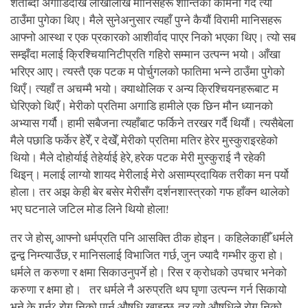
शताब्दी अगाडिदेखि लाखौंलाख मानिसहरू शान्तिको कामना गर्दै त्यो
ठाउँमा पुगेका थिए। मैले सुनेअनुसार त्यहाँ पुग्ने कैयौं विरामी मानिसहरू
आफ्नो आस्था र एक प्रकारको आशीर्वाद पाएर निको भएका थिए। त्यो सब
सम्झँदा मलाई क्रिश्चियानिटीप्रति गहिरो सम्मान उत्पन्न भयो। आँखा
भरिएर आए। त्यस्तै एक पटक म पोर्चुगलको फातिमा भन्ने ठाउँमा पुगेको
थिएँ। त्यहाँ त अचम्मै भयो। क्याथोलिक र अन्य क्रिश्चियनहरूबाट म
घेरिएको थिएँ। मेरीको प्रतिमा अगाडि हामीले एक छिन मौन ध्यानको
अभ्यास गर्यौ। हामी सबैजना त्यहाँबाट फर्किने तरखर गर्दै थियौं। त्यसैबेला
मैले पछाडि फर्केर हेरेँ, र देखेँ, मेरीको प्रतिमा मतिर हेरेर मुस्कुराइरहेको
थियो। मैले दोहोर्याई तेहेर्याई हेरे, हरेक पटक मेरी मुस्कुराई नै रहेकी
थिइन्। मलाई लाग्यो शायद मेरीलाई मेरो असाम्प्रदायिक तरीका मन पर्यो
होला। तर अझ केही बेर बसेर मेरीसँग दर्शनशास्त्रको गफ हाँक्न थालेको
भए घटनाले जटिल मोड लिने थियो होला!
तर जे होस्, आफ्नो धर्मप्रति पनि आसक्ति ठीक होइन। कहिलेकाहीँ धर्मले
द्वन्द्व निम्त्याउँछ, र मानिसलाई विभाजित गर्छ, जुन ज्यादै गम्भीर कुरा हो।
धर्मले त करुणा र क्षमा सिकाउनुपर्ने हो। रिस र क्रोधको उपचार भनेको
करुणा र क्षमा हो। तर धर्मले नै अरुप्रति थप घृणा उत्पन्न गर्न सिकायो
भने के गर्नु? रोग निको पार्न औषधि खाइन्छ, तर त्यो औषधिले रोग निको