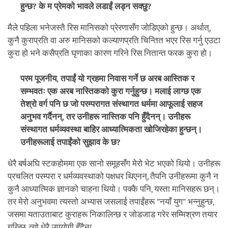
हुन्छ? के म प्रेमको भावले लडाईं लड्न सक्छु?
मैले पहिला भनेजस्तै रिस मानिसको प्रेरणासँग जोडिएको हुन्छ। अर्थात्,
कुनै कुराप्रति वा अरु मानिसको कल्याणप्रति चिन्तित भएर रिस गर्नु एउटा
कुरा हो भने कसैप्रति घृणाका कारण गरिने रिस नितान्त फरक कुरा हो।
परम पूजनीय, तपाईं यो ग्रहमा निवास गर्ने छ अरब आस्तिक र
सम्भवतः एक अरब नास्तिकको कुरा गर्नुहुन्छ। मलाई लाग्छ एक
तेश्रो वर्ग पनि छ जो परम्परागत संस्थागत धर्ममा आफूलाई सहज
अनुभव गर्दैनन्, तर उनीहरू नास्तिक पनि हुँदैनन्। उनीहरू
संस्थागत धर्मव्यवस्था बाहिर आध्यात्मिकता खोजिरहेका हुन्छन्।
उनीहरूलाई तपाईंको सुझाव के छ?
धेरै बर्षअघि स्टकहोममा एक सानो समूहसँग मेरो भेट भएको थियो। उनीहरू
प्रचलित परम्परा र धर्मव्यवस्थाको पक्षधर थिएनन्, तैपनि उनीहरूमा कुनै न
कुनै आध्यात्मिक ज्ञानको चाहना थियो। पक्कै पनि, यस्ता मानिसहरू छन्।
तर मेरो अनुभवमा त्यस्तो अभ्यास जसलाई तपाईंहरू “नयाँ युग” भन्नुहुन्छ,
जसमा यताउताबाट कुराहरू निकालिन्छ र जोडजाड गरेर सम्मिश्रण तयार
गरिन्छ, त्यो धेरै उपयोगी हुँदैन!