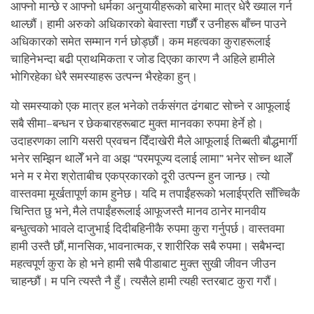
आफ्नो मान्छे र आफ्नो धर्मका अनुयायीहरूको बारेमा मात्र धेरै ख्याल गर्न
थाल्छौं। हामी अरुको अधिकारको बेवास्ता गर्छौं र उनीहरू बाँच्न पाउने
अधिकारको समेत सम्मान गर्न छोड्छौं। कम महत्वका कुराहरूलाई
चाहिनेभन्दा बढी प्राथमिकता र जोड दिएका कारण नै अहिले हामीले
भोगिरहेका धेरै समस्याहरू उत्पन्न भैरहेका हुन्।
यो समस्याको एक मात्र हल भनेको तर्कसंगत ढंगबाट सोच्ने र आफूलाई
सबै सीमा–बन्धन र छेकबारहरूबाट मुक्त मानवका रुपमा हेर्ने हो।
उदाहरणका लागि यसरी प्रवचन दिँदाखेरी मैले आफूलाई तिब्बती बौद्धमार्गी
भनेर सम्झिन थालेँ भने वा अझ “परमपूज्य दलाई लामा” भनेर सोच्न थालेँ
भने म र मेरा श्रोताबीच एकप्रकारको दूरी उत्पन्न हुन जान्छ। त्यो
वास्तवमा मूर्खतापूर्ण काम हुनेछ। यदि म तपाईंहरूको भलाईप्रति साँच्चिकै
चिन्तित छु भने, मैले तपाईंहरूलाई आफूजस्तै मानव ठानेर मानवीय
बन्धुत्वको भावले दाजुभाई दिदीबहिनीकै रुपमा कुरा गर्नुपर्छ। वास्तवमा
हामी उस्तै छौं, मानसिक, भावनात्मक, र शारीरिक सबै रुपमा। सबैभन्दा
महत्वपूर्ण कुरा के हो भने हामी सबै पीडाबाट मुक्त सुखी जीवन जीउन
चाहन्छौं। म पनि त्यस्तै नै हुँ। त्यसैले हामी त्यही स्तरबाट कुरा गरौं।