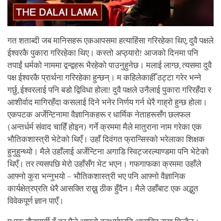
गत शताब्दी जब मानिसहरू एकआपसमा हत्याहिंसा गरिरहेका थिए, दुवै पक्षले
ईश्वरकै पुकारा गरिरहेका थिए। कस्तो अप्ठ्यारो! आजको दिनमा पनि
तपाईं धर्मको नाममा द्वन्द्वहरू भैरहेको पाउनुहुनेछ। मलाई लाग्छ, त्यसमा दुवै
पक्ष ईश्वरकै प्रार्थना गरिरहेका हुन्छन्। म कहिलेकाहीँ ठट्टा गरेर भन्ने
गर्छु, ईश्वरलाई पनि बडो द्विविधा होला! दुवै पक्षले उनैलाई पुकारा गरिरहँदा र
आशीर्वाद मागिरहँदा कसलाई दिने भनेर निर्णय गर्न धेरै गाह्रो हुन्छ होला।
एकपटक अर्जेन्टिनामा वैज्ञानिकहरू र धार्मिक नेताहरूसँग छलफल
(अन्तर्धर्म संवाद चाहिँ होइन) गर्ने क्रममा मैले मातुराना नाम गरेका एक
भौतिकशास्त्री भेटेको थिएँ। उहाँ दिवंगत फ्रान्सिस्को भरेलाका शिक्षक
हुनुहुन्थ्यो। मैले उहाँलाई अर्जेन्टिना अगाडि स्विट्जरल्याण्डमा पनि भेटेको
थिएँ। तर त्यसपछि मेरो उहाँसँग भेट भएन। गफगाफका क्रममा उहाँले
आफ्नो कुरा भन्नुभयो – भौतिकशास्त्री भए पनि आफ्नो वैज्ञानिक
कार्यक्षेत्रप्रति धेरै आसक्ति राख्नु ठीक हुँदैन। मैले उहाँबाट एक अद्भुत
विवेकपूर्ण ज्ञान पाएँ।