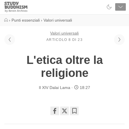
Close
Study
Buddhism
Home
›
Punti essenziali
›
Valori universali
Valori universali
ARTICOLO 8 DI 23
L'etica oltre la
religione
Il XIV Dalai Lama
18:27
Share
Bookmark
on