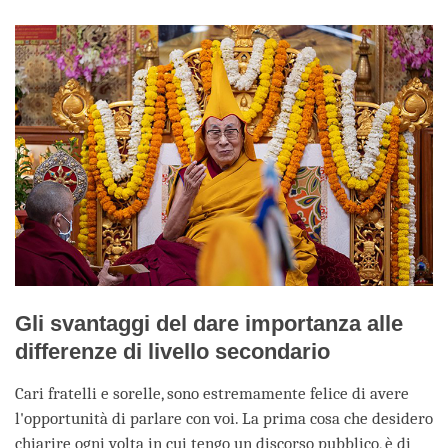
facebook
Gli svantaggi del dare importanza alle
differenze di livello secondario
Cari fratelli e sorelle, sono estremamente felice di avere
l'opportunità di parlare con voi. La prima cosa che desidero
chiarire ogni volta in cui tengo un discorso pubblico, è di