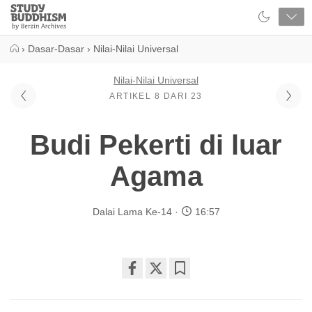
Close
Study
Buddhism
Home
›
Dasar-Dasar
›
Nilai-Nilai Universal
Nilai-Nilai Universal
ARTIKEL 8 DARI 23
Budi Pekerti di luar
Agama
Dalai Lama Ke-14
16:57
Share
Bookmark
on