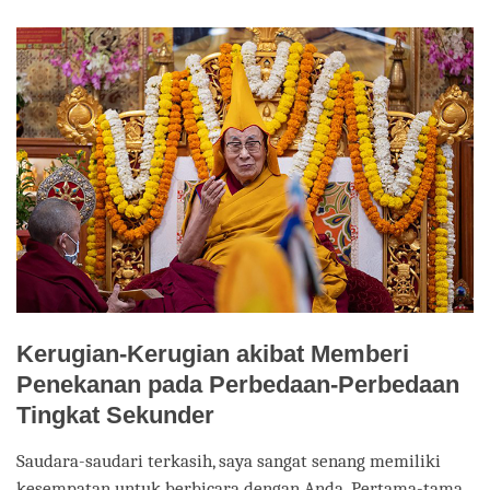
facebook
Kerugian-Kerugian akibat Memberi
Penekanan pada Perbedaan-Perbedaan
Tingkat Sekunder
Saudara-saudari terkasih, saya sangat senang memiliki
kesempatan untuk berbicara dengan Anda. Pertama-tama,