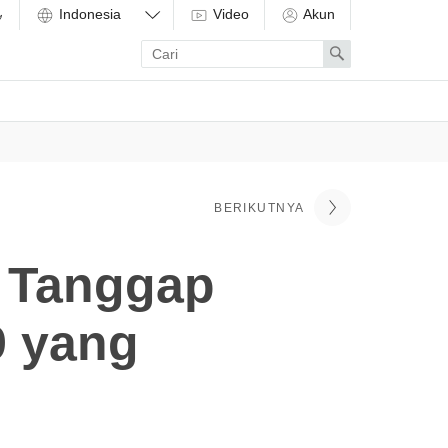
Video
Akun
Enter
Search
search
term
BERIKUTNYA
m Tanggap
9 yang