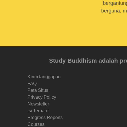
bergantung
berguna, m
Study Buddhism adalah proy
Kirim tanggapan
FAQ
Peta Situs
Privacy Policy
Newsletter
Isi Terbaru
Progress Reports
Courses