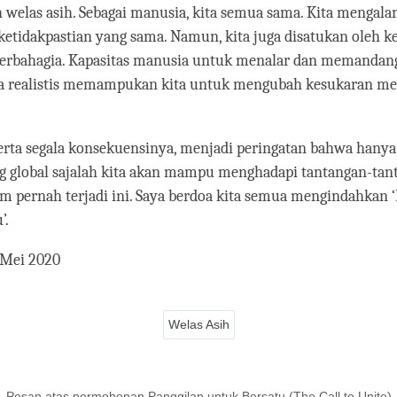
welas asih. Sebagai manusia, kita semua sama. Kita mengalam
ketidakpastian yang sama. Namun, kita juga disatukan oleh k
erbahagia. Kapasitas manusia untuk menalar dan memandang
ra realistis memampukan kita untuk mengubah kesukaran me
eserta segala konsekuensinya, menjadi peringatan bahwa hany
g global sajalah kita akan mampu menghadapi tantangan-tan
m pernah terjadi ini. Saya berdoa kita semua mengindahkan 
’.
 Mei 2020
Welas Asih
Pesan atas permohonan Panggilan untuk Bersatu (The Call to Unite)