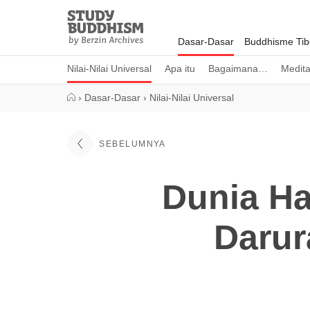
Close
Study
Buddhism
Dasar-Dasar
Buddhisme Tib
Home
Nilai-Nilai Universal
Apa itu
Bagaimana…
Medita
›
Dasar-Dasar
›
Nilai-Nilai Universal
SEBELUMNYA
Dunia Ha
Darur