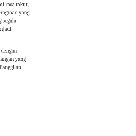
i rasa takut,
einginan yang
 segala
njadi
a dengan
tangan yang
‘Panggilan