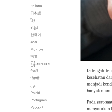
Italiano
日本語
ខ្មែរ
ಕನ್ನಡ
한국어
ລາວ
Монгол
मराठी
မြန်မာဘာသာ
Di tengah-ten
नेपाली
kesehatan dan
ਪੰਜਾਬੀ
menjadi kend
پنجابی
banyak manus
Polski
Português
Pada saat-saa
Русский
menyatukan k