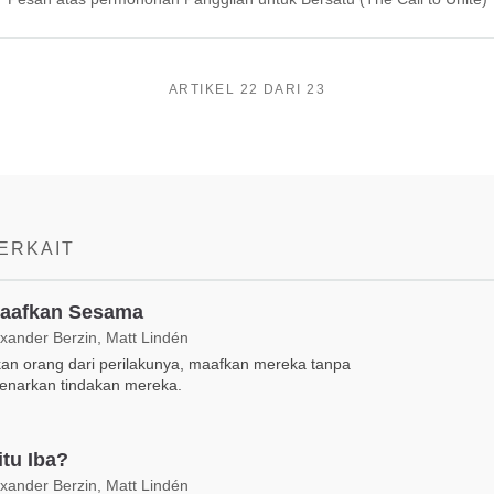
ARTIKEL 22 DARI 23
TERKAIT
aafkan Sesama
exander Berzin, Matt Lindén
an orang dari perilakunya, maafkan mereka tanpa
narkan tindakan mereka.
itu Iba?
exander Berzin, Matt Lindén