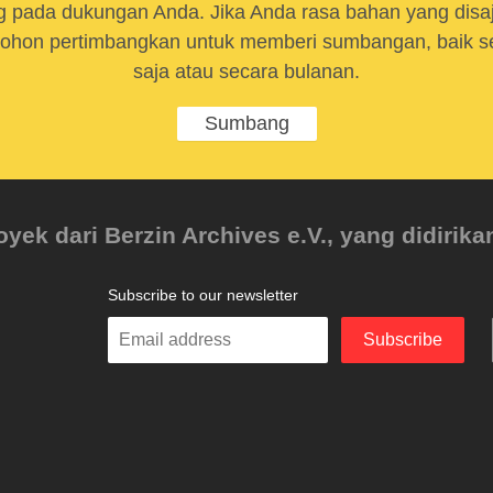
 pada dukungan Anda. Jika Anda rasa bahan yang disaji
ohon pertimbangkan untuk memberi sumbangan, baik se
saja atau secara bulanan.
Sumbang
ek dari Berzin Archives e.V., yang didirikan
Subscribe to our newsletter
Enter
Subscribe
your
email