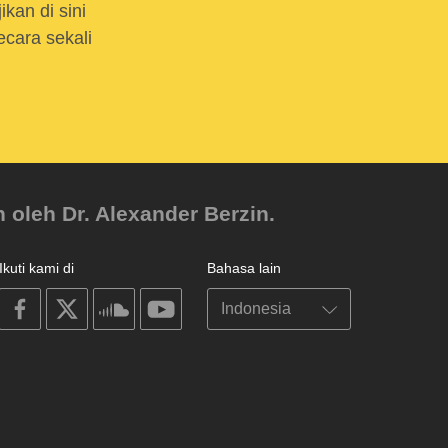
kan di sini
cara sekali
 oleh Dr. Alexander Berzin.
Ikuti kami di
Bahasa lain
on
on
on
on
facebook
X
soundcloud
youtube