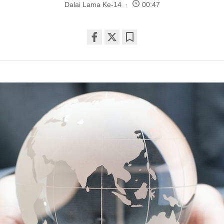
Dalai Lama Ke-14
00:47
Share
Bookmark
on
facebook