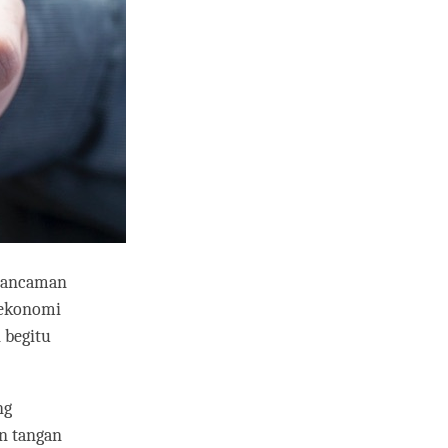
i ancaman
 ekonomi
 begitu
ng
n tangan