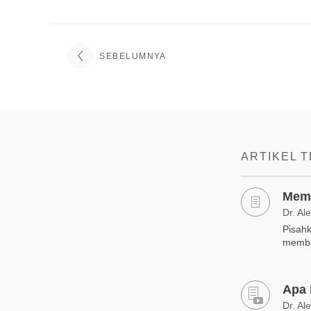
SEBELUMNYA
ARTIKEL 
Mem
Dr. Al
Pisahk
membe
Apa 
Dr. Al