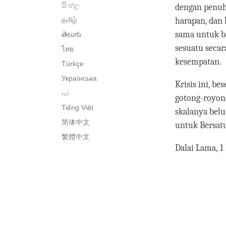
සිංහල
dengan penuh 
தமிழ்
harapan, dan 
sama untuk b
తెలుగు
sesuatu seca
ไทย
kesempatan.
Türkçe
Українська
Krisis ini, b
اُردو
gotong-royon
Tiếng Việt
skalanya belu
简体中文
untuk Bersatu
繁體中文
Dalai Lama, 1