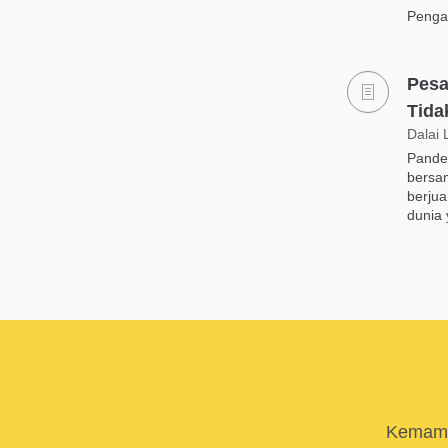
Pengan
Pesa
Tida
Dalai
Pandem
bersa
berju
dunia 
Kemamp