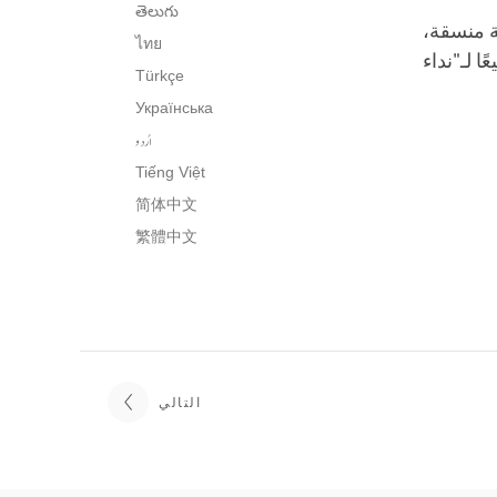
తెలుగు
ية منسقة،
ไทย
 لـ"نداء
Türkçe
Українська
اُردو
Tiếng Việt
简体中文
繁體中文
التالي