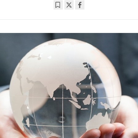
Bookmark
Share
on
facebook