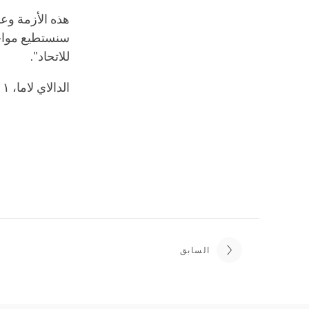
هذه الأزمة وعو
سنستطيع مواجهة
للاتحاد".
الدالاي لاما، ١ مايو، ٢٠٢٠
السابق