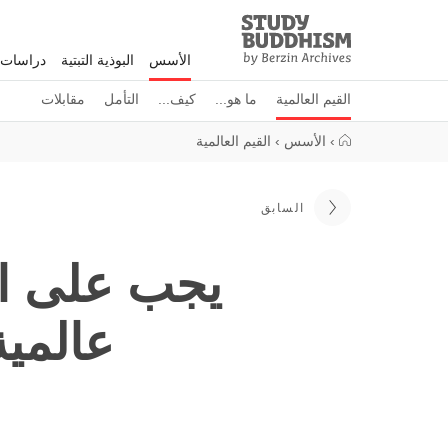
Study
Clos
Buddhism
الأسس
البوذية التبتية
دراسات 
Home
القيم العالمية
ما هو...
كيف...
التأمل
مقابلات
›
الأسس
›
القيم العالمية
السابق
يجب على ال
عالمية