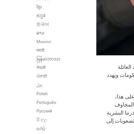
ខ្មែរ
ಕನ್ನಡ
한국어
ລາວ
Монгол
मराठी
မြန်မာဘာသာ
العائلة
नेपाली
كومات ويهدد
ਪੰਜਾਬੀ
پنجابی
Polski
على هذا،
Português
 المخاوف
Русский
درتنا البشرية
සිංහල
لصعوبات إلى
தமிழ்