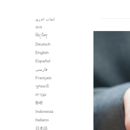
لغات اخرى
বাংলা
བོད་ཡིག་
Deutsch
English
Español
فارسی
Français
ગુજરાતી
עִבְרִית‎
हिन्दी
Indonesia
Italiano
日本語