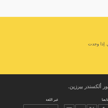
. إذا وجدت
 ألكسندر بيرزين.‎‎
ابعنا
غير اللغة
on
on
on
on