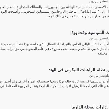
لكسندر بيرزين
الاضطرابات السياسية الهائلة بين الجمهوريات والممالك المتحاربة، انضم العديد
 ، إلى "الشرامانات" - الباحثين الروحانيين المتسولين المتجولين. وأصبحت البوذي
 من مدارس شرامانا الخمس في ذلك الوقت.
ث السياسية وقت بوذا
لكسندر بيرزين
يات التقليد البالي الخاص بالثيرافادا، النضال الذي خاضه بوذا عند تأسيسه ودع
 المتزايد من تلاميذه ومتبعيه، تحت ظروف في غاية الصعوبة من مؤامرات سيا
مختلفة.
نظام الراهبات البيكوني في الهند
لكسندر بيرزين
ة تم ترسيمها كراهبة كانت خالة بوذا وتبعها خمسمائة امرأة أخرى. وقد أخذن عهو
عن تلك التي أخذها الرهبان لتجنب الشكوك الخاصة بنظام العزوبية المختلط في
 إدارات لعجلة الدارما