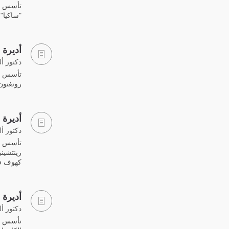
"ساكيا" 
أديرة ا
دكتور أ
رونغتون
أديرة 
دكتور أ
رينتشين
كهوف فو
أديرة 
دكتور أ