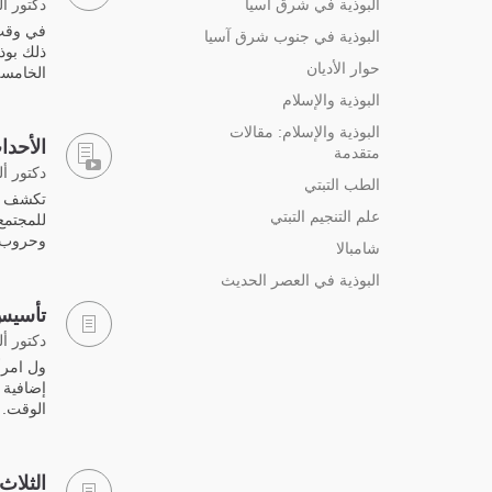
البوذية في شرق آسيا
دكتور أ
في وقت 
البوذية في جنوب شرق آسيا
ذلك بوذا
حوار الأديان
الخامسة
البوذية والإسلام
البوذية والإسلام: مقالات
الأحدا
متقدمة
دكتور أ
الطب التبتي
تكشف أدب
علم التنجيم التبتي
للمجتمع
وحروب 
شامبالا
البوذية في العصر الحديث
تأسيس 
دكتور أ
ول امرأ
إضافية 
الوقت.
الثلاث