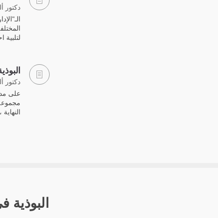
دكتور أ
الـ"الإد
المختلف
لتلبية 
البوذي
دكتور أ
على مدى
مجموعة. 
النهاية ،
البوذية ف