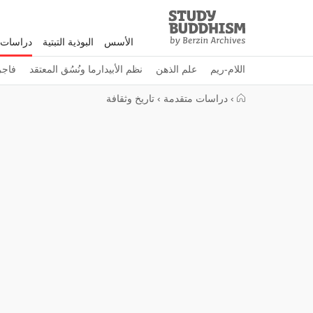
Study
Clos
Buddhism
الأسس
البوذية التبتية
دراسات 
Home
اللام-ريم
علم الذهن
نظم الأبيدارما ونُسُق المعتقد
فاجرا
›
دراسات متقدمة
›
تاريخ وثقافة