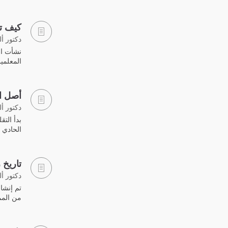
كيف تط
دكتور أ
نشأت ال
المعلمين
أصل ال
دكتور أ
بدأ التق
الحادي ع
تاريخ 
دكتور أ
تم إنشا
من المم