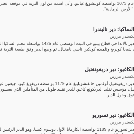
تأسس عام 1073 بواسطة كونتشونغ غيالبو. وأتى اسمه من لون التربة في موقعه: تعن
"الأرض الرمادية".
لساكيا: دير ناليندرا
لكسندر بيرزين
تأسس دير نالاندا في قطاع بينبو في التبت الوسطى عام 1425 بواسطة معلم 
 شيجا كونريغ وتلميذه كونكين تاشي نامغيال. تم وضع الدير وفق طبيعة التربة ف
الكاغيو: دير دريغونغتيل
لكسندر بيرزين
تأسس دير دريغونغتيل أوغمين جانغتشوبلينغ عام 1179 بواسطة دريغونغ كيوبا جيغتي
بيل، مؤسس تقليد الدريكونغ كاغيو. للدير تقليد طويل من المتأملين الذي يعيشو
ق وحول الدير.
الكاغيو: دير تسوربو
لكسندر بيرزين
تأسس دير تسوربو عام 1189 بواسطة الكارمابا الأول دوسوم كيينبا. وهو الدير الرئيس 