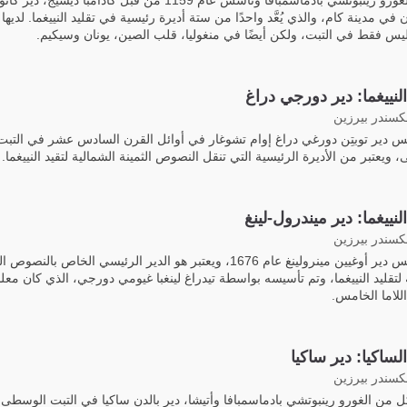
تنبأ به الغورو رينبوتشي بادماسمبافا وتأسس عام 1159 من قبل كادامبا ديشيج، دير كا
 ليس فقط في التبت، ولكن أيضًا في منغوليا، قلب الصين، يونان وسيكيم.
النييغما: دير دورجي دراغ
لكسندر بيرزين
س دير توبتِن دورغي دراغ إوام تشوغار في أوائل القرن السادس عشر في التبت
ويعتبر من الأديرة الرئيسية التي تنقل النصوص الثمينة الشمالية لتقيد النييغما.
لنييغما: دير ميندرول-لينغ
لكسندر بيرزين
تم تأسيس دير أوغيين مينرولينغ عام 1676، ويعتبر هو الدير الرئيسي الخاص بالنصوص
 لتقليد النييغما، وتم تأسيسه بواسطة تيدراغ لينغبا غيومي دورجي، الذي كان معلم
اللاما الخامس.
الساكيا: دير ساكيا
لكسندر بيرزين
 كل من الغورو رينبوتشي بادماسمبافا وأتيشا، دير بالدن ساكيا في التبت الوسطى 