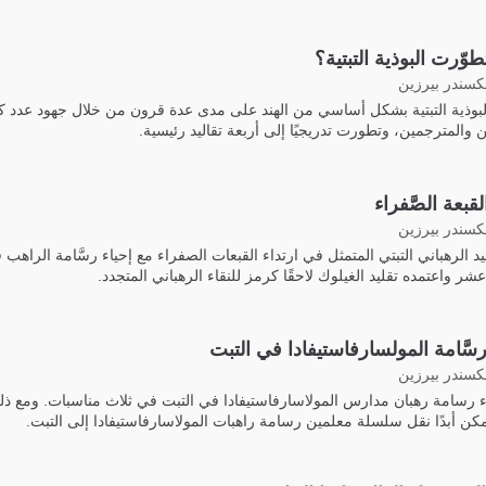
وّرت البوذية التبتية؟
لكسندر بيرزين
بوذية التبتية بشكل أساسي من الهند على مدى عدة قرون من خلال جهود عدد ك
 والمترجمين، وتطورت تدريجيًا إلى أربعة تقاليد رئيسية.
قبعة الصَّفراء
لكسندر بيرزين
ليد الرهباني التبتي المتمثل في ارتداء القبعات الصفراء مع إحياء رسَّامة الراهب
شر واعتمده تقليد الغيلوك لاحقًا كرمز للنقاء الرهباني المتجدد.
رسَّامة المولسارفاستيفادا في التبت
لكسندر بيرزين
ء رسامة رهبان مدارس المولاسارفاستيفادا في التبت في ثلاث مناسبات. ومع ذل
كن أبدًا نقل سلسلة معلمين رسامة راهبات المولاسارفاستيفادا إلى التبت.