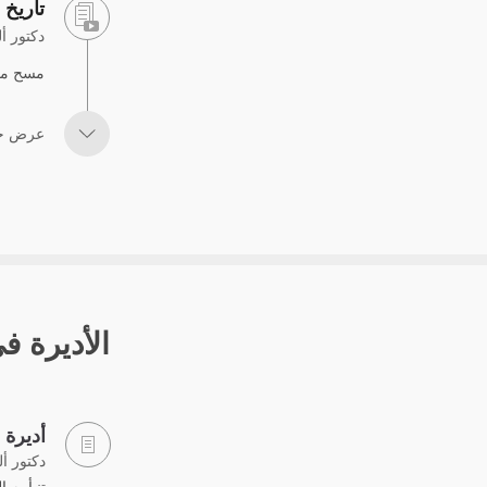
تاريخ 
دكتور أ
مسح مفص
عرض جمي
الأديرة ف
أديرة ا
دكتور أ