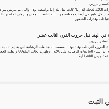
لكسندر بيرزين
ارات الثلاثة لعجلة الدارما" كانت نقل للدراما بواسطة بوذا، والتي تم تدريس مواض
ة بشكل ماهر في أوقات مختلفة من حياته لتناسب المكان والزمان الخاصين با
احتياجات وقدرات الحضور.
ة في الهند قبل حروب القرن الثالث عشر
لكسندر بيرزين
 القرون التي تلت وفاة بوذا، انقسمت المجتمعات الرهبانية البوذية إلى ثمانية
تم إنشاء الجامعات الرهبانية مثل نالاندا، وظهرت تعاليم الماهايانا وأنظمة العق
 تم تدريس التانترا أيضًا.
ي التبت