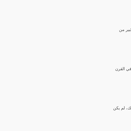
بير من
 في القرن
ك، لم يكن