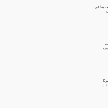
، بما في
ة
مه
سية
دًا
 ذاك