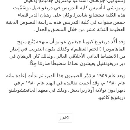
وتشوكيي-جونغناي استدعيا نياغترول جاميانغ-وانغيال
رينبوتشي لتأسيس كلية التدريس في دريغونغتيل، وسُمِّيت
هذه الكلية نييتشانغ شايدرا. وكان على رهبان الدير قضاء
خمس سنوات في كلية التدريس هذه لدراسة النصوص الدينية
العظيمة الثلاثة عشر من خلال المنطق والجدل.
وقد أكَّد دريغونغ كيوببا جيغتين-غونبو أن منهجه يَتْبع منهج
الماهامودرا
(الختم العظيم)، وكذلك يكون التدريب في إطار
من الانضباط الذاتي الأخلاقي العالي، ولذلك كان الرهبان في
دير دريغونغتيل يعيشون نظامًا منضبطًا صارمًا جِدًّا.
وبعد عام ١٩٥٩ م دَمَّر الصينيون هذا الدير، ثم بدأت إعادة بنائه
عام ١٩٨٠ م، وقد أحييت تقاليده في الهند عام ١٩٨٠ م في
ديهرادون بولاية آوتاربراديش، وذلك في معهد الجانغتشوبلينغ
دريغونغ كاغيو.
الكاغيو