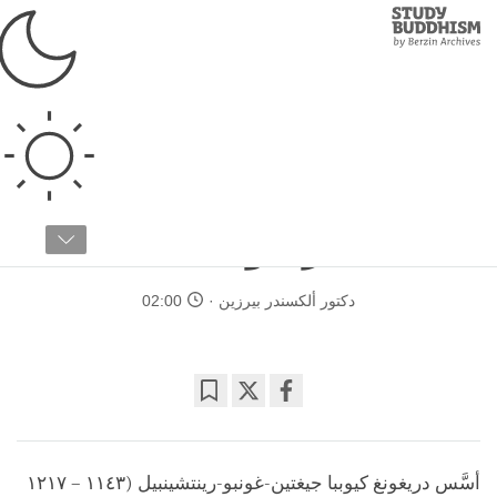
Study
Clos
Buddhism
Home
›
دراسات متقدمة
›
تاريخ وثقافة
›
الأديرة في التبت
أديرة الكاغيو: دير
دريغونغتيل
دكتور ألكسندر بيرزين
02:00
Bookmark
Share
on
facebook
أسَّس دريغونغ كيوببا جيغتين-غونبو-رينتشينبيل (١١٤٣ – ١٢١٧