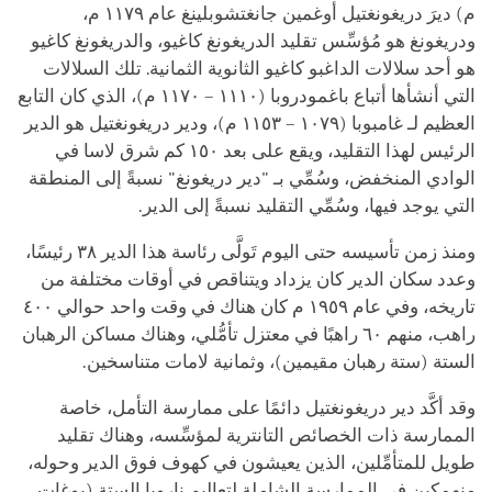
م) ديرَ دريغونغتيل أوغمين جانغتشوبلينغ عام ١١٧٩ م،
ودريغونغ هو مُؤسِّس تقليد الدريغونغ كاغيو، والدريغونغ كاغيو
هو أحد سلالات الداغبو كاغيو الثانوية الثمانية. تلك السلالات
التي أنشأها أتباع باغمودروبا (١١١٠ – ١١٧٠ م)، الذي كان التابع
العظيم لـ غامبوبا (١٠٧٩ – ١١٥٣ م)، ودير دريغونغتيل هو الدير
الرئيس لهذا التقليد، ويقع على بعد ١٥٠ كم شرق لاسا في
الوادي المنخفض، وسُمِّي بـ "دير دريغونغ" نسبةً إلى المنطقة
التي يوجد فيها، وسُمِّي التقليد نسبةً إلى الدير.
ومنذ زمن تأسيسه حتى اليوم تَولَّى رئاسة هذا الدير ٣٨ رئيسًا،
وعدد سكان الدير كان يزداد ويتناقص في أوقات مختلفة من
تاريخه، وفي عام ١٩٥٩ م كان هناك في وقت واحد حوالي ٤٠٠
راهب، منهم ٦٠ راهبًا في معتزل تأمُّلي، وهناك مساكن الرهبان
الستة (ستة رهبان مقيمين)، وثمانية لامات متناسخين.
وقد أكَّد دير دريغونغتيل دائمًا على ممارسة التأمل، خاصة
الممارسة ذات الخصائص التانترية لمؤسِّسه، وهناك تقليد
طويل للمتأمِّلين، الذين يعيشون في كهوف فوق الدير وحوله،
منهمكين في الممارسة الشاملة لتعاليم ناروبا الستة (يوغات