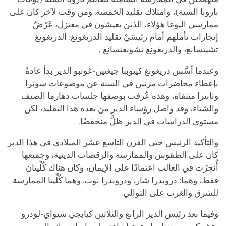
ناروبا الستة)، وامتلاك تقليد الخمسة. ومن وقت لآخر كان على
ممارسي اليوغا هؤلاء، الذين يعيشون في معتزل، عَرْضُ
إنجازات تأملهم أمام رئيسَيْ تقليد الدريغونغ: الدريغونغ
تشيتسانغ، والدريغونغ تشونغتسانغ .
وعندما أسَّس دريغونغ كييوببا جيغتين-غونبو الدير بدأ عادةً
بإعطاء محاضرات مرتين في السنة عن موضوعات
سوترا
وتانترا منتقاة، وهذه عُرفت بوصفها جلسات دهارما الصيف
والشتاء، وقد واصل رؤساء الدير من بعده هذا التقليد، لكن
مستوى الدراسات في الدير ظلَّ منخفضًا.
والتأكيد الرئيس حتى القرن التاسع عشر الميلادي في هذا الدير
كان على الطقوس والممارسة والرقصات الدينية، وجميعها
أُنجِزَت في الغالب اعتمادًا على الإيمان، وكان هناك كُلِّيتان
فقط، وهما: دروبدرا شار، ودروبدرا نوب. وهما كُلِّيتا الممارسة
للشرق والغرب على التوالي.
وفيما بعد رئيس الدير الرابع والثلاثين كيابجي شيواي-لودرو