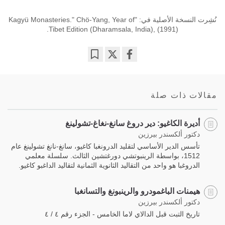
نُشِرت النسخة الأصلية في: "Kagyü Monasteries." Chö-Yang, Year of
Tibet Edition (Dharamsala, India), (1991).
Bookmark
Share
on
facebook
مقالات ذات صلة
أديرة الكاغيو: دير دروغ سانغ-نغاغ-تشولينغ
دكتور ألكسندر بيرزين
تأسس الدير الأساسي لتقليد الدرونغبا كاغيو، سانغ-نانغ تشولينغ عام
1512، بواسطة الرينبوتشي دورغتشين الثالث. سلسلة معلمي
الدروغبا هو واحد من التقاليد الثانوية الثمانية لتقاليد الداغبو كاغيو.
هيمنات الباغمودرو والرينبونغ والتسانغبا
دكتور ألكسندر بيرزين
تاريخ التبت قبل الدالاي لاما الخامس - الجزء رقم ٤ / ٤