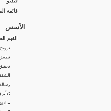
فيديو
قائمة ا
الأسس
القيم الع
ترويج 
تطبيق 
تحقيق 
الشفق
رسالة 
تَعَلُم (SEE): موجز للنقاط الأساسي
مبادئ 