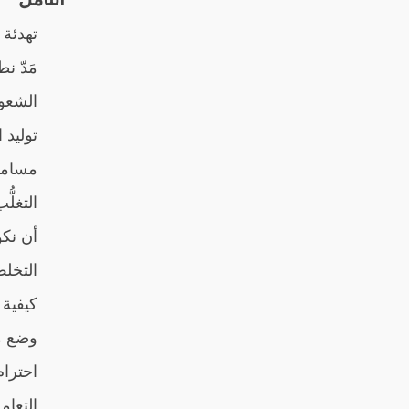
تهدئة 
مَدّ ن
الشعو
توليد ا
مسامح
التغلُ
أن نك
التخل
كيفية 
وضع مع
احترام
التعام