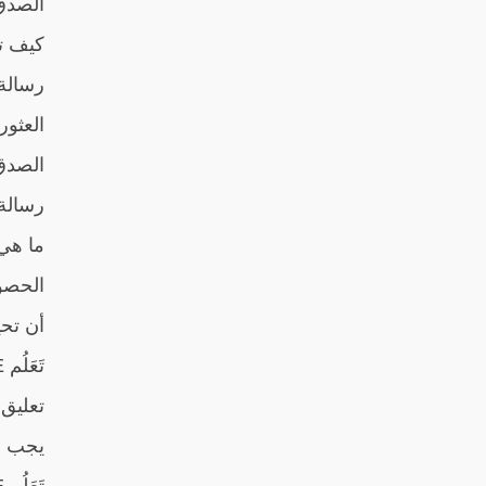
الصدق،
كيف تح
رسالة 
العثور
الصدق 
رسالة 
ما هي 
الحصو
أن تحيا
تَعَلُم SEE: برنامج تدريبي عن القيم العالمية
تعليق 
يجب عل
تَعَلُم SEE: أن تُصبح مواطنًا عالميًا