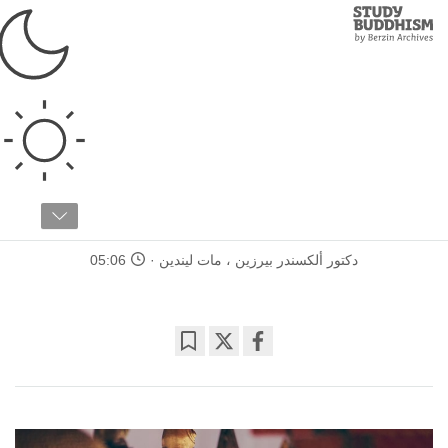
Study
Clos
Buddhism
Home
›
الأسس
›
ما هو...
ما هو...
مقالة ١ / ٢٠
ما هي البوذية؟
دكتور ألكسندر بيرزين
،
مات ليندين
05:06
Bookmark
Share
on
facebook