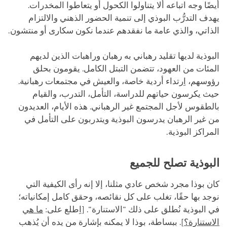
أيضًا وجه اتباعه ألا يتناولوا الكحول أو يتعاطوا المخدرات.
يهدف التدرُّب البوذي إلى تنمية الحضور الذهني والالتزام
الذاتي، والذي عامة ما نفقدهم عندما نكون سكارى أو منتشون.
البوذية لديها تقليد رهباني به رهبان وراهبات الذين لديهم
المئات من العهود، تتضمن التبتل الكامل. يقومون بحلق
رؤوسهم، اِرتداء أردية خاصة، والعيش في مجتمعات رهبانية.
حيث يكرسون حياتهم للدراسة، التأمل، التدرب، والقيام
بالطقوس لأجل المجتمع غير الرهباني. هذه الأيام، العديدون
من غير الرهبان يدرسون البوذية ويتدربون على التأمل في
المراكز البوذية.
البوذية تصلح للجميع
كان بوذا مجرد شخص عادي مثلنا، إلا إنه رأى الكيفية التي
نوجد بها حقًا، تغلب على كل نقائصه، وحقق كامل إمكانياته؛
في البوذية نُطلق على ذلك "الاستنارة". [اِطلع على:
ما هي
اﻻستنارة؟
]. ببساطة، بوذا لا يمكنه بإشارة من يده أن يُذهب