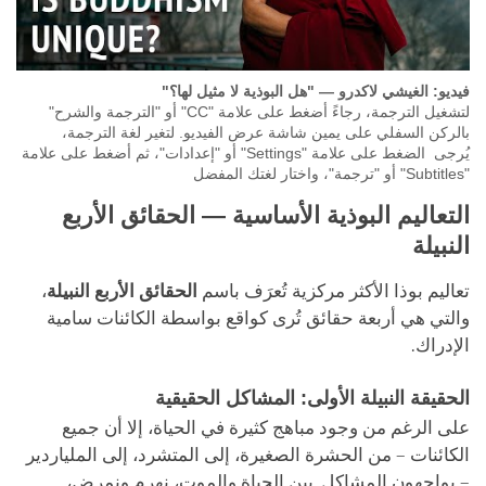
فيديو: الغيشي لاكدرو — "هل البوذية لا مثيل لها؟"
لتشغيل الترجمة، رجاءً أضغط على علامة "CC" أو "الترجمة والشرح"
بالركن السفلي على يمين شاشة عرض الفيديو. لتغير لغة الترجمة،
يُرجى الضغط على علامة "Settings" أو "إعدادات"، ثم أضغط على علامة
"Subtitles" أو "ترجمة"، واختار لغتك المفضل
التعاليم البوذية الأساسية — الحقائق الأربع
النبيلة
تعاليم بوذا الأكثر مركزية تُعرَف باسم
الحقائق الأربع النبيلة
،
والتي هي أربعة حقائق تُرى كواقع بواسطة الكائنات سامية
الإدراك.
الحقيقة النبيلة الأولى: المشاكل الحقيقية
على الرغم من وجود مباهج كثيرة في الحياة، إلا أن جميع
الكائنات – من الحشرة الصغيرة، إلى المتشرد، إلى الملياردير
– يواجهون المشاكل. بين الحياة والموت، نهرم ونمرض،