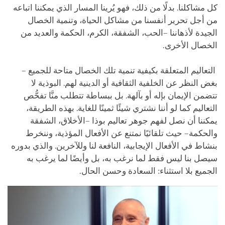
كل مشاكلنا. بدلًا من ذلك، فهو يُرينا المسار الذي يمكننا اتباعه
من أجل تحرير أنفسنا من مشاكل الحياة، وتنمية الخصال
الجيدة لأذهاننا –الحب، الشفقة، الكرم، الحكمة والعديد من
الخصال الأخرى.
التعاليم المتعلقة بكيفية تنمية تلك الخصال متاحة للجميع –
بغض النظر عن الخلفية الثقافية أو الدينية لهم. البوذية لا
تتضمن الإيمان بإله أو بآلهة. بل ببساطة تتطلب منَّا تفحُّص
التعاليم كما لو أننا نشتري شيئًا ثمينًا للغاية. بهذه الطريقة،
يمكننا أن نصل لفهم جوهر تعاليم بوذا –الأخلاق، الشفقة
والحكمة– حيث تلقائيًا نمتنع عن الأفعال المؤذية، وننخرط
بنشاط في الأفعال الإيجابية، النافعة لنا وللآخرين. والذي بدوره
سيصل بنا ليس فقط لما نرغب به، بل وأيضًا لما يرغب به
الجميع بلا استثناء: السعادة وحسن الحال.