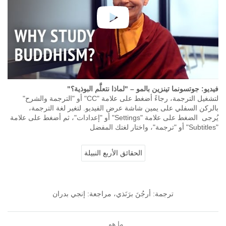
فيديو: جوتسونما تينزين بالمو – "لماذا نتعلَّم البوذية؟"
لتشغيل الترجمة، رجاءً أضغط على علامة "CC" أو "الترجمة والشرح"
بالركن السفلي على يمين شاشة عرض الفيديو. لتغير لغة الترجمة،
يُرجى الضغط على علامة "Settings" أو "إعدادات"، ثم أضغط على علامة
"Subtitles" أو "ترجمة"، واختار لغتك المفضل
الحقائق الأربع النبيلة
ترجمة: أرجُنَ برَنَذي، مراجعة: إنجي بدران
ما هو...