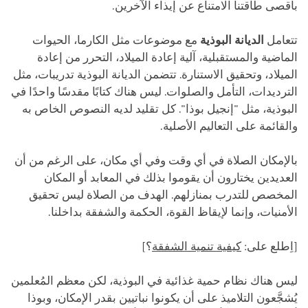
بأقصى طاقتنا اﻻمتناع عن إيذاء الآخرين.
تتعامل
الديانة البوذية
مع موضوعات مثل الكارما، الحيوات
الماضية والمستقبلية، آلية إعادة الميلاد، التحرر من إعادة
الميلاد، وتحقيق الاستنارة. تتضمن الديانة البوذية تدريبات، مثل
الترديدات، التأمل والصلوات. ليس هناك كتابًا مقدسًا واحدًا في
البوذية، مثل "إنجيل بوذا". كل تقليد لديه النصوص الخاص به
والقائمة على التعاليم الأصلية.
بالإمكان الصلاة في أي وقت وفي أي مكان، على الرغم من أن
العديدين يختارون أن يقوموا بذلك في المعابد أو المكان
المخصص للتدرب بمنازلهم. الهدف من الصلاة ليس تحقيق
الأمنيات، وإنما لإيقاظ القوة، الحكمة والشفقة بداخلنا.
[اِطلع على:
كيفية تنمية الشفقة
؟]
ليس هناك نظام حمية غذائية في البوذية، لكن معظم المُعلمين
يُشجَّعون التلاميذ على أن يكونوا نباتيين بقدر الإمكان، وبوذا