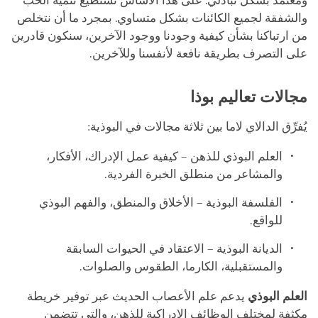
ومعتمد بشكل تبادلي. على هذا الأساس نستطيع تنمية الحب
والشفقة لجميع الكائنات بشكل متساوي. بمجرد ما أن نتخلص
من ارتباكنا بشأن كيفية وجودنا ووجود الآخرين، سنكون قادرين
على التصرف بطريقة نافعة لأنفسنا وللآخرين.
مجالات تعاليم بوذا
يُفرِّق الدالاي لاما بين ثلاثة مجالات في البوذية:
العلم البوذي للذهن – كيفية عمل الإدراك، الأفكار،
والمشاعر من منطلق الخبرة الفردية.
الفلسفة البوذية – الأخلاق والمنطق، والفهم البوذي
للواقع.
الديانة البوذية – الاعتقاد في الحيوات السابقة
والمستقبلية، الكارما، الطقوس والصلوات.
العلم البوذي
يدعم علم الأعصاب الحديث عبر توفير خريطة
مكثفة لمختلف الوظائف الإدراكية للذهن، والتي تتضمن