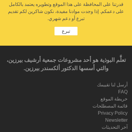
قدرتنا على المحافظة على هذا الموقع وتطويره يعتمد بالكامل
على دعمكم. إذا وجدت موادنا مفيدة، نكون شاكرين لكم تقديم
تبرع أو دعم شهري.
تبرع
تعلَّم البوذية هو أحد مشروعات جمعية أرشيف بيرزين،
والتي أسسها الدكتور ألكسندر بيرزين.‎‎
أرسل لنا تقييمك
FAQ
خريطة الموقع
قائمة المصطلحات
Privacy Policy
Newsletter
آخر التحديثات