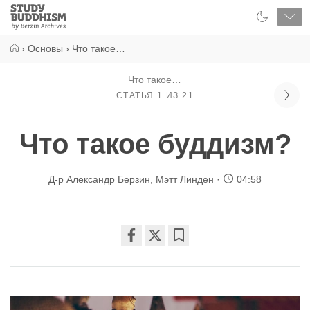
Close
Study
Buddhism
Home
›
Основы
›
Что такое…
Что такое…
СТАТЬЯ 1 ИЗ 21
Что такое буддизм?
Д-р Александр Берзин
,
Мэтт Линден
04:58
Share
Bookmark
on
facebook