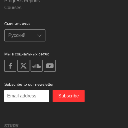
Progress Reports
Courses
Сменить язык
Мы в социальных сетях
on
on
on
on
facebook
X
soundcloud
youtube
Subscribe to our newsletter
Enter
Subscribe
your
email
Study