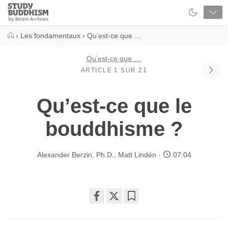
Close
Study
Buddhism
Home
›
Les fondamentaux
›
Qu’est-ce que …
Qu’est-ce que …
ARTICLE 1 SUR 21
Qu’est-ce que le
bouddhisme ?
Alexander Berzin, Ph.D.
,
Matt Lindén
07:04
Share
Bookmark
on