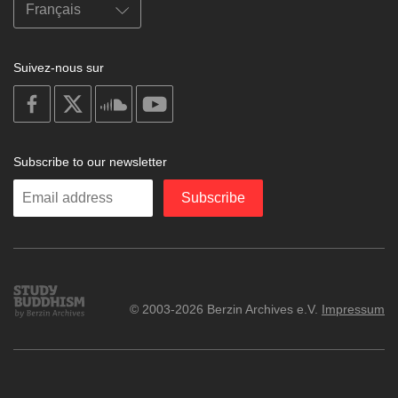
Suivez-nous sur
on
on
on
on
facebook
X
soundcloud
youtube
Subscribe to our newsletter
Enter
Subscribe
your
email
Study
© 2003-2026 Berzin Archives e.V.
Impressum
Buddhism
Home