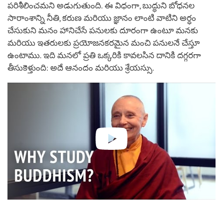
పరిశీలించమని అడుగుతుంది. ఈ విధంగా, బుద్ధుని బోధనల
సారాంశాన్ని నీతి, కరుణ మరియు జ్ఞానం లాంటి వాటిని అర్ధం
చేసుకుని మనం హానిచేసే పనులకు దూరంగా ఉంటూ మనకు
మరియు ఇతరులకు ప్రయోజనకరమైన మంచి పనులనే చేస్తూ
ఉంటాము. ఇది మనలో ప్రతి ఒక్కరికి కావలసిన దానికి దగ్గరగా
తీసుకెళ్తుంది: అదే ఆనందం మరియు శ్రేయస్సు.