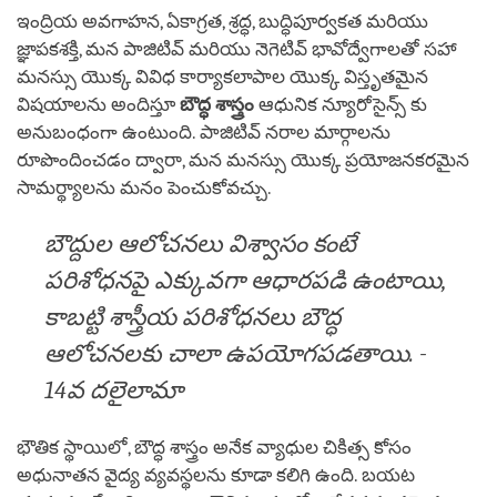
ఇంద్రియ అవగాహన, ఏకాగ్రత, శ్రద్ధ, బుద్ధిపూర్వకత మరియు
జ్ఞాపకశక్తి, మన పాజిటివ్ మరియు నెగెటివ్ భావోద్వేగాలతో సహా
మనస్సు యొక్క వివిధ కార్యాకలాపాల యొక్క విస్తృతమైన
విషయాలను అందిస్తూ
బౌద్ధ శాస్త్రం
ఆధునిక న్యూరోసైన్స్ కు
అనుబంధంగా ఉంటుంది. పాజిటివ్ నరాల మార్గాలను
రూపొందించడం ద్వారా, మన మనస్సు యొక్క ప్రయోజనకరమైన
సామర్థ్యాలను మనం పెంచుకోవచ్చు.
బౌద్దుల ఆలోచనలు విశ్వాసం కంటే
పరిశోధనపై ఎక్కువగా ఆధారపడి ఉంటాయి,
కాబట్టి శాస్త్రీయ పరిశోధనలు బౌద్ధ
ఆలోచనలకు చాలా ఉపయోగపడతాయి. -
14వ దలైలామా
భౌతిక స్థాయిలో, బౌద్ధ శాస్త్రం అనేక వ్యాధుల చికిత్స కోసం
అధునాతన వైద్య వ్యవస్థలను కూడా కలిగి ఉంది. బయట