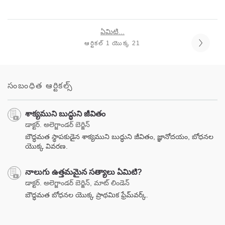
ఏమిటి...
ఆర్టికల్ 1 యొక్క 21
సంబంధిత ఆర్టికల్స్
శాక్యముని బుద్ధుని జీవితం
డాక్టర్. అలెగ్జాండర్ బెర్జిన్
బౌద్ధమత స్థాపకుడైన శాక్యముని బుద్ధుని జీవితం, జ్ఞానోదయం, బోధనల
యొక్క వివరణ.
నాలుగు ఉత్తమమైన సత్యాలు ఏమిటి?
డాక్టర్. అలెగ్జాండర్ బెర్జిన్, మాట్ లిండెన్
బౌద్ధమత బోధనల యొక్క ప్రాథమిక ఫ్రేమ్‌వర్క్.