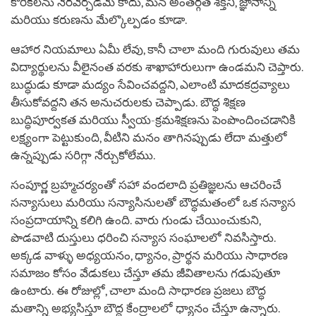
కోరికలను నెరవేర్చడమే కాదు, మన అంతర్గత శక్తిని, జ్ఞానాన్ని
మరియు కరుణను మేల్కొల్పడం కూడా.
ఆహార నియమాలు ఏమీ లేవు, కానీ చాలా మంది గురువులు తమ
విద్యార్థులను వీలైనంత వరకు శాఖాహారులుగా ఉండమని చెప్తారు.
బుద్ధుడు కూడా మద్యం సేవించవద్దని, ఎలాంటి మాదకద్రవ్యాలు
తీసుకోవద్దని తన అనుచరులకు చెప్పాడు. బౌద్ధ శిక్షణ
బుద్ధిపూర్వకత మరియు స్వీయ-క్రమశిక్షణను పెంపొందించడానికి
లక్ష్యంగా పెట్టుకుంది, వీటిని మనం తాగినప్పుడు లేదా మత్తులో
ఉన్నప్పుడు సరిగ్గా నేర్చుకోలేము.
సంపూర్ణ బ్రహ్మచర్యంతో సహా వందలాది ప్రతిజ్ఞలను ఆచరించే
సన్యాసులు మరియు సన్యాసినులతో బౌద్ధమతంలో ఒక సన్యాస
సంప్రదాయాన్ని కలిగి ఉంది. వారు గుండు చేయించుకుని,
పొడవాటి దుస్తులు ధరించి సన్యాస సంఘాలలో నివసిస్తారు.
అక్కడ వాళ్ళు అధ్యయనం, ధ్యానం, ప్రార్థన మరియు సాధారణ
సమాజం కోసం వేడుకలు చేస్తూ తమ జీవితాలను గడుపుతూ
ఉంటారు. ఈ రోజుల్లో, చాలా మంది సాధారణ ప్రజలు బౌద్ధ
మతాన్ని అభ్యసిస్తూ బౌద్ధ కేంద్రాలలో ధ్యానం చేస్తూ ఉన్నారు.