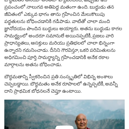
ప్రపంచంలో నాలుగవ అతిపెద్ద మతంగా ఉంది. బుద్ధుడు తన
జీవితంలో ఎక్కువ భాగం తాను గ్రహించిన మేలుకొలుపు
పద్ధతులను బోధించడానికి గడిపాడు. వాటితో చాలా మంది
జ్ఞానోదయం పొందిన బుద్ధులు అయ్యారు. అతను బుద్ధుడు కాగల
సామర్థ్యంలో అందరూ సమానులే అయినప్పటికీ, ప్రజలు వారి
ప్రాధాన్యతలు, ఆసక్తులు మరియు ప్రతిభలలో చాలా భిన్నంగా
ఉన్నారని గమనించాడు. దీనిని గౌరవిస్తూ, ఒకరి పరిమితులను
అధిగమించి పూర్తి సామర్థ్యాన్ని గ్రహించడానికి అనేక రకాల
మార్గాలను అతను బోధించాడు.
బౌద్ధమతాన్ని స్వీకరించిన ప్రతి సంస్కృతిలో విభిన్న అంశాలు
చెప్పబడ్డాయి. బౌద్ధమతం అనేక రూపాలలో ఉన్నప్పటికీ, అవన్నీ
దాని ప్రాథమిక బోధనలనే చెప్తూ ఉంటాయి.