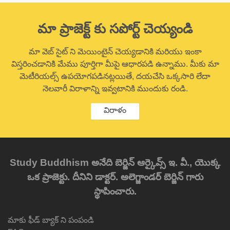
మా ప్రాజెక్ట్ కు సపోర్ట్ చెయ్యండి
మా వెబ్ సైట్ ని మెయింటైన్ చెయ్యడానికి మరియు ఇంకా
విస్తరించడానికి మేము పూర్తిగా మీపై ఆధారపడి ఉన్నాము. మీకు మా
మెటీరియల్స్ ఉపయోగపడినట్లయితే, దయచేసి ఒక్కసారి లేదా
నెలవారీ విరాళాన్ని ఇవ్వటానికి ముందుకు రండి.
విరాళం
Study Buddhism అనేది బెర్జిన్ ఆర్కైవ్స్ ఇ. వీ., యొక్క
ఒక ప్రాజెక్టు. దీనిని డాక్టర్. అలెగ్జాండర్ బెర్జిన్ గారు
స్థాపించారు.
మాకు ఫీడ్ బ్యాక్ ని పంపండి