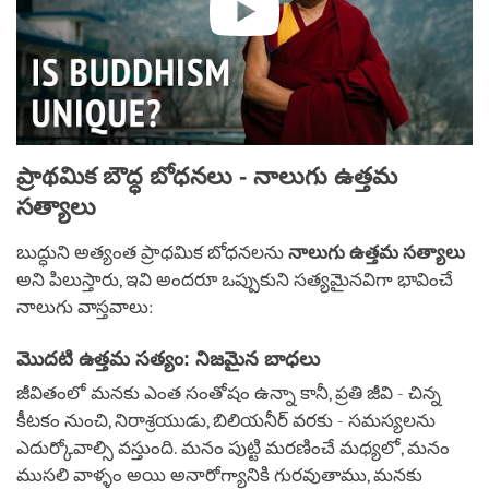
ప్రాథమిక బౌద్ధ బోధనలు - నాలుగు ఉత్తమ
సత్యాలు
బుద్ధుని అత్యంత ప్రాధమిక బోధనలను
నాలుగు ఉత్తమ సత్యాలు
అని పిలుస్తారు, ఇవి అందరూ ఒప్పుకుని సత్యమైనవిగా భావించే
నాలుగు వాస్తవాలు:
మొదటి ఉత్తమ సత్యం: నిజమైన బాధలు
జీవితంలో మనకు ఎంత సంతోషం ఉన్నా కానీ, ప్రతి జీవి - చిన్న
కీటకం నుంచి, నిరాశ్రయుడు, బిలియనీర్ వరకు - సమస్యలను
ఎదుర్కోవాల్సి వస్తుంది. మనం పుట్టి మరణించే మధ్యలో, మనం
ముసలి వాళ్ళం అయి అనారోగ్యానికి గురవుతాము, మనకు