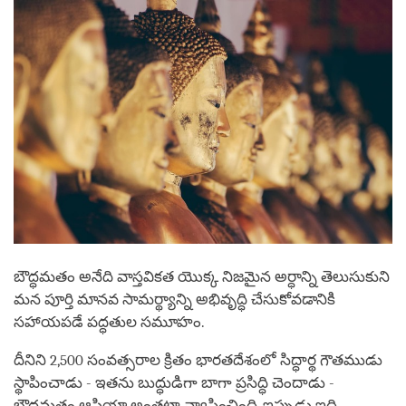
బౌద్ధమతం అనేది వాస్తవికత యొక్క నిజమైన అర్ధాన్ని తెలుసుకుని
మన పూర్తి మానవ సామర్థ్యాన్ని అభివృద్ధి చేసుకోవడానికి
సహాయపడే పద్ధతుల సమూహం.
దీనిని 2,500 సంవత్సరాల క్రితం భారతదేశంలో సిద్ధార్థ గౌతముడు
స్థాపించాడు - ఇతను బుద్ధుడిగా బాగా ప్రసిద్ధి చెందాడు -
బౌద్ధమతం ఆసియా అంతటా వ్యాపించింది, ఇప్పుడు ఇది