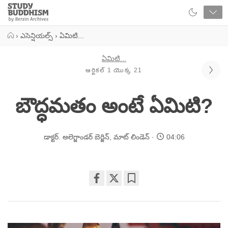
Close
Study
Buddhism
Home
›
ఎసెన్షియల్స్
›
ఏమిటి...
ఏమిటి...
ఆర్టికల్ 1 యొక్క 21
బౌద్ధమతం అంటే ఏమిటి?
డాక్టర్. అలెగ్జాండర్ బెర్జిన్
,
మాట్ లిండెన్
04:06
Share
Bookmark
on
facebook