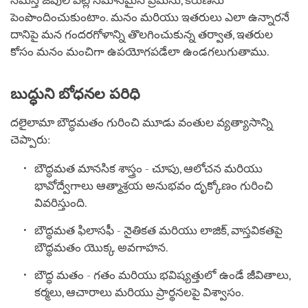
సమస్త జీవుల పట్ల సమానమైన ప్రేమను, కరుణను
పెంపొందించుకుంటాం. మనం మరియు ఇతరులు ఎలా ఉన్నారనే
దానిపై మన గందరగోళాన్ని తొలగించుకున్న తర్వాత, ఇతరుల
కోసం మనం మంచిగా ఉపయోగపడేలా ఉండగలుగుతాము.
బుద్ధుని బోధనల పరిధి
దలైలామా బౌద్ధమతం గురించి మూడు వంతుల వ్యత్యాసాన్ని
చెప్పారు:
బౌద్ధమత మానసిక శాస్త్రం - చూపు, ఆలోచన మరియు
భావోద్వేగాలు ఆత్మాశ్రయ అనుభవం దృక్కోణం గురించి
వివరిస్తుంది.
బౌద్ధమత ఫిలాసఫీ - నైతికత మరియు లాజిక్, వాస్తవికతపై
బౌద్ధమతం యొక్క అవగాహన.
బౌద్ధ మతం - గతం మరియు భవిష్యత్తులో ఉండే జీవితాలు,
కర్మలు, ఆచారాలు మరియు ప్రార్థనలపై విశ్వాసం.