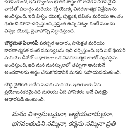
చూసుకుంటే, ఇది క్వాంటం భౌతిక శాస్త్రంతో అనేక సమానమైన
వాటితో పదార్థం మరియు శక్తి యొక్క వివరణాత్మక విశ్లేషణను
అందిస్తుంది. ఇది విశ్వం యొక్క పుట్టుక, జీవితం మరియు అంతం
గురించి కూడా చర్చిస్తుంది, ప్రస్తుత ఉన్న విశ్వం కంటే ముందు
విశ్వం యొక్క ప్రవాహాన్ని నిర్ధారిస్తుంది.
బౌద్ధమత ఫిలాసఫీ
పరస్పర ఆధారం, సాపేక్షత మరియు
కారణాత్మకత వంటి సమస్యలను ఇది చర్చిస్తుంది. ఇది సెట్ థియరీ
మరియు డిబేట్ ఆధారంగా ఒక వివరణాత్మక లాజిక్ వ్యవస్థను
అందిస్తుంది, ఇది మన మనస్సులలో తప్పుగా అనుకునే
అంచనాలను అర్థం చేసుకోవడానికి మనకు సహాయపడుతుంది.
బౌద్ధ నైతికత అనేది మనకు మరియు ఇతరులకు ఏది
ప్రయోజనకరమైనది మరియు ఏది హానికరం అనే వివక్షపై
ఆధారపడి ఉంటుంది.
మనం విశ్వాసులమైనా, అజ్ఞేయవాదులైనా,
భగవంతుడిని నమ్మినా, కర్మను నమ్మినా ప్రతి