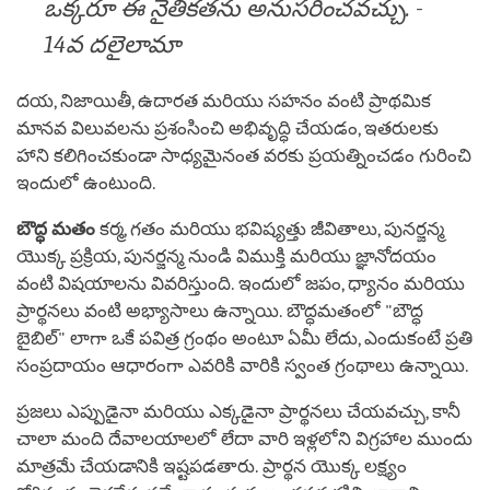
ఒక్కరూ ఈ నైతికతను అనుసరించవచ్చు. -
14వ దలైలామా
దయ, నిజాయితీ, ఉదారత మరియు సహనం వంటి ప్రాథమిక
మానవ విలువలను ప్రశంసించి అభివృద్ధి చేయడం, ఇతరులకు
హాని కలిగించకుండా సాధ్యమైనంత వరకు ప్రయత్నించడం గురించి
ఇందులో ఉంటుంది.
బౌద్ధ మతం
కర్మ, గతం మరియు భవిష్యత్తు జీవితాలు, పునర్జన్మ
యొక్క ప్రక్రియ, పునర్జన్మ నుండి విముక్తి మరియు జ్ఞానోదయం
వంటి విషయాలను వివరిస్తుంది. ఇందులో జపం, ధ్యానం మరియు
ప్రార్థనలు వంటి అభ్యాసాలు ఉన్నాయి. బౌద్ధమతంలో "బౌద్ధ
బైబిల్" లాగా ఒకే పవిత్ర గ్రంథం అంటూ ఏమీ లేదు, ఎందుకంటే ప్రతి
సంప్రదాయం ఆధారంగా ఎవరికి వారికి స్వంత గ్రంథాలు ఉన్నాయి.
ప్రజలు ఎప్పుడైనా మరియు ఎక్కడైనా ప్రార్థనలు చేయవచ్చు, కానీ
చాలా మంది దేవాలయాలలో లేదా వారి ఇళ్లలోని విగ్రహాల ముందు
మాత్రమే చేయడానికి ఇష్టపడతారు. ప్రార్థన యొక్క లక్ష్యం