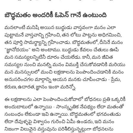
బౌద్ధమతం అందరికీ ఓపెన్ గానే ఉంటుంది
మనలాంటి మనిషి అయిన బుద్ధుడు వాస్తవంగా మనం ఎలా
పుట్టామనే వాస్తవాన్ని గ్రహించి, తన లోటు పాట్లను అధిగమించి,
తన పూర్తి సామర్థ్యాన్ని గ్రహించాడు. బౌద్ధమతంలో, దీనినే మనం
"జ్ఞానోదయం" అని అంటాము. బుద్ధుడు కేవలం చేతులు ఊపి
మన సమస్యలన్నిటినీ దూరం చేయలేడు. కానీ, మన జీవిత
సమస్యల నుంచి మనల్ని మనం విముక్తి చేసుకోవడానికి మరియు
మన మనస్సులలో మంచి లక్షణాలను పెంపొందించడానికి మనం
అనుసరించగల మార్గాన్ని ఆయన మనకు చూపించాడు - ప్రేమ,
కరుణ, ఉదారత, జ్ఞానం ఇంకా మరెన్నో.
ఈ లక్షణాలను ఎలా పెంపొందించుకోవాలో బోధనలు ప్రతి ఒక్కరికీ
అందుబాటులో ఉన్నాయి - సాంస్కృతిక నేపథ్యం లేదా మతంతో
సంబంధం లేకుండా ఇవి ఉన్నాయి. బౌద్ధమతంలో భగవంతుడు
లేదా దేవుళ్ళపై విశ్వాసం గురించి ఏమీ ఉండదు, ఇది మనం
నిజంగా విలువైన వస్తువును పరిశీలిస్తున్నట్లుగా బోధనలను