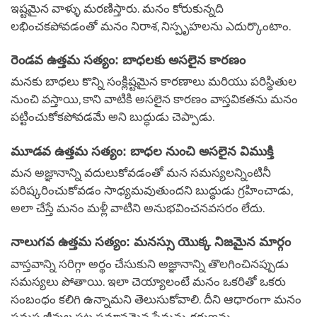
ఇష్టమైన వాళ్ళు మరణిస్తారు. మనం కోరుకున్నది
లభించకపోవడంతో మనం నిరాశ, నిస్పృహలను ఎదుర్కొంటాం.
రెండవ ఉత్తమ సత్యం: బాధలకు అసలైన కారణం
మనకు బాధలు కొన్ని సంక్లిష్టమైన కారణాలు మరియు పరిస్థితుల
నుంచి వస్తాయి, కాని వాటికి అసలైన కారణం వాస్తవికతను మనం
పట్టించుకోకపోవడమే అని బుద్ధుడు చెప్పాడు.
మూడవ ఉత్తమ సత్యం: బాధల నుంచి అసలైన విముక్తి
మన అజ్ఞానాన్ని వదులుకోవడంతో మన సమస్యలన్నింటినీ
పరిష్కరించుకోవడం సాధ్యమవుతుందని బుద్ధుడు గ్రహించాడు,
అలా చేస్తే మనం మళ్లీ వాటిని అనుభవించనవసరం లేదు.
నాలుగవ ఉత్తమ సత్యం: మనస్సు యొక్క నిజమైన మార్గం
వాస్తవాన్ని సరిగ్గా అర్థం చేసుకుని అజ్ఞానాన్ని తొలగించినప్పుడు
సమస్యలు పోతాయి. ఇలా చెయ్యాలంటే మనం ఒకరితో ఒకరు
సంబంధం కలిగి ఉన్నామని తెలుసుకోవాలి. దీని ఆధారంగా మనం