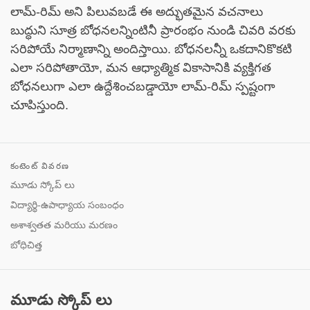
లామ్-రిమ్ అని పిలువబడే ఈ అద్భుతమైన వచనాలు
బుద్ధుని సూత్ర బోధనలన్నింటినీ ప్రారంభం నుండి చివరి వరకు
సరిపోయే నిర్మాణాన్ని అందిస్తాయి. బోధనలన్నీ ఒకదానికొకటి
ఎలా సరిపోతాయో, మన ఆధ్యాత్మిక వికాసానికి వ్యక్తిగత
బోధనలుగా ఎలా ఉద్దేశించబడ్డాయో లామ్-రిమ్ స్పష్టంగా
చూపిస్తుంది.
కంటెంట్ వివరణ
మూడు స్కోప్ లు
విద్యార్థి-ఉపాధ్యాయ సంబంధం
అశాశ్వతత మరియు మరణం
బోధిచిత్త
మూడు స్కోప్ లు