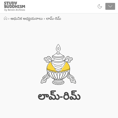
Close
Study
Buddhism
Home
›
ఆధునిక అధ్యయనాలు
›
లామ్-రిమ్
లామ్-రిమ్