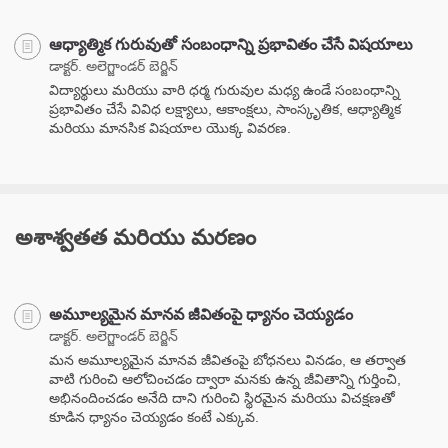
ఆధ్యాత్మిక గురువుతో సంబంధాన్ని ప్రభావితం చేసే విషయాలు
డాక్టర్. అలెగ్జాండర్ బెర్జిన్
విద్యార్థులు మరియు వారి ధర్మ గురువుల మధ్య ఉండే సంబంధాన్ని
ప్రభావితం చేసే వివిధ లక్ష్యాలు, ఆకాంక్షలు, సాంస్కృతిక, ఆధ్యాత్మిక
మరియు మానసిక విషయాల యొక్క వివరణ.
అశాశ్వతత మరియు మరణం
అమూల్యమైన మానవ జీవితంపై ధ్యానం చెయ్యడం
డాక్టర్. అలెగ్జాండర్ బెర్జిన్
మన అమూల్యమైన మానవ జీవితంపై బోధనలు వినడం, ఆ తర్వాత
వాటి గురించి ఆలోచించడం ద్వారా మనకు ఉన్న జీవితాన్ని గుర్తించి,
అభినందించడం అనేది దాని గురించి స్థిరమైన మరియు విచక్షణతో
కూడిన ధ్యానం చెయ్యడం కంటే ఎక్కువ.