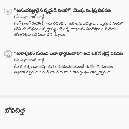
"అనుభవజ్ఞుడైన వృద్ధుడి సలహా" యొక్క సంక్షిప్త వివరణ
గెషే ఎన్గావాంగ్ ధార్గే
గంగ్ టాంగ్ రింపోచే గారు రచించిన "ఒక అనుభవజ్ఞుడైన వృద్ధుడి సలహా"
లోని ఈ బోధనలు వృద్ధాప్యం యొక్క బాధలను వివరిస్తాయి మరియు
బోధిచిత్తకు ఒక పునాదిని వేస్తాయి.
"అశాశ్వతం గురించి ఎలా ధ్యానించాలి" అని ఒక సంక్షిప్త వివరణ
గెషే ఎన్గావాంగ్ ధార్గే
రేపటి ధర్మ ఆచారాన్ని మనం పాటించక ముందే ఈరోజుటి మరణం
త్వరగా వస్తుందని గంగ్ టాంగ్ రింపోచే గారి గ్రంథం హెచ్చరిస్తుంది.
బోధిచిత్త