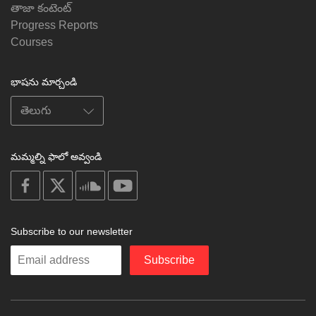
తాజా కంటెంట్
Progress Reports
Courses
భాషను మార్చండి
మమ్మల్ని ఫాలో అవ్వండి
on
on
on
on
facebook
X
soundcloud
youtube
Subscribe to our newsletter
Enter
Subscribe
your
email