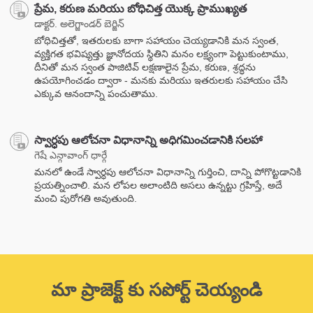
ప్రేమ, కరుణ మరియు బోధిచిత్త యొక్క ప్రాముఖ్యత
డాక్టర్. అలెగ్జాండర్ బెర్జిన్
బోధిచిత్తతో, ఇతరులకు బాగా సహాయం చెయ్యడానికి మన స్వంత,
వ్యక్తిగత భవిష్యత్తు జ్ఞానోదయ స్థితిని మనం లక్ష్యంగా పెట్టుకుంటాము,
దీనితో మన స్వంత పాజిటివ్ లక్షణాలైన ప్రేమ, కరుణ, శ్రద్ధను
ఉపయోగించడం ద్వారా - మనకు మరియు ఇతరులకు సహాయం చేసి
ఎక్కువ ఆనందాన్ని పంచుతాము.
స్వార్ధపు ఆలోచనా విధానాన్ని అధిగమించడానికి సలహా
గెషే ఎన్గావాంగ్ ధార్గే
మనలో ఉండే స్వార్ధపు ఆలోచనా విధానాన్ని గుర్తించి, దాన్ని పోగొట్టడానికి
ప్రయత్నించాలి. మన లోపల అలాంటిది అసలు ఉన్నట్టు గ్రహిస్తే, అదే
మంచి పురోగతి అవుతుంది.
మా ప్రాజెక్ట్ కు సపోర్ట్ చెయ్యండి