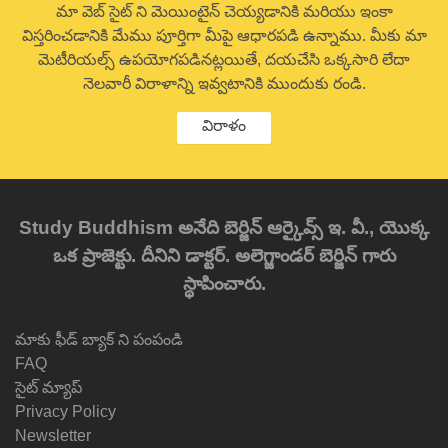
మా వెబ్ సైట్ ని మెయింటైన్ చెయ్యడానికి మరియు ఇంకా
విస్తరించడానికి మేము పూర్తిగా మీపై ఆధారపడి ఉన్నాము. మీకు మా
మెటీరియల్స్ ఉపయోగపడినట్లయితే, దయచేసి ఒక్కసారి లేదా
నెలవారీ విరాళాన్ని ఇవ్వటానికి ముందుకు రండి.
విరాళం
Study Buddhism అనేది బెర్జిన్ ఆర్కైవ్స్ ఇ. వీ., యొక్క
ఒక ప్రాజెక్టు. దీనిని డాక్టర్. అలెగ్జాండర్ బెర్జిన్ గారు
స్థాపించారు.
మాకు ఫీడ్ బ్యాక్ ని పంపండి
FAQ
సైట్ మ్యాప్
Privacy Policy
Newsletter