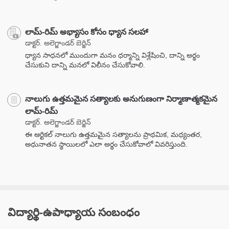
లామ్-రిమ్ అభ్యాసం కోసం ధ్యాన సలహా
డాక్టర్. అలెగ్జాండర్ బెర్జిన్
ధ్యాన సాధనలో ముందుగా మనం ధర్మాన్ని విశ్లేషించి, దాన్ని అర్థం
చేసుకుని దాన్ని మనలో విలీనం చేసుకోవాలి.
నాలుగు ఉత్తమమైన సత్యాలకు అనుగుణంగా నిర్మాణాత్మకమైన
లామ్-రిమ్
డాక్టర్. అలెగ్జాండర్ బెర్జిన్
ఈ ఆర్టికల్ నాలుగు ఉత్తమమైన సత్యాలను ప్రాథమిక, మధ్యంతర,
అధునాతన స్థాయిలలో ఎలా అర్థం చేసుకోవాలో వివరిస్తుంది.
విద్యార్థి-ఉపాధ్యాయ సంబంధం