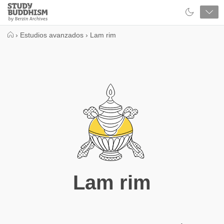
Close
Study
Buddhism
Home
›
Estudios avanzados
›
Lam rim
Lam rim