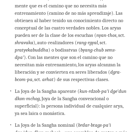
mente que es el camino que no necesita más
entrenamiento (camino de no más aprendizaje). Las
obtienen al haber tenido un conocimiento directo no
conceptual de las cuatro verdades nobles. Los aryas
pueden ser de la clase de los escuchas (
nyan-thos
, sct.
shravaka
), auto-realizadores (
rang-rgyal
, sct.
pratyekabuddha
) o bodisatvas (
byang-chub sems-
dpa’
). Con las mentes que son el camino que no
necesitan más entrenamiento, los aryas alcanzan la
liberación y se convierten en seres liberados (
dgra-
bcom-pa
, sct.
arhat
) de sus respectivas clases.
La Joya de la Sangha aparente (
kun-rdzob-pa’i dge’dun
dkon-mchog
, Joya de la Sangha convencional o
superficial): la persona individual de cualquier arya,
ya sea laica o monástica.
La Joya de la Sangha nominal (
brdar-btags-pa’i