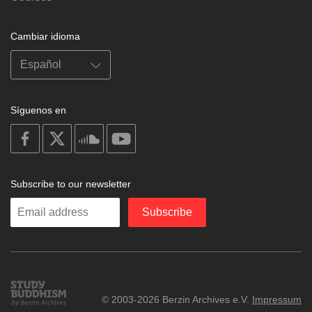
Cambiar idioma
Síguenos en
on
on
on
on
facebook
X
soundcloud
youtube
Subscribe to our newsletter
Enter
Subscribe
your
email
Study
© 2003-2026 Berzin Archives e.V.
Impressum
Buddhism