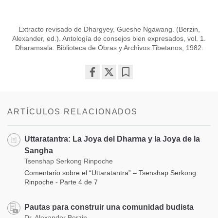
Extracto revisado de Dhargyey, Gueshe Ngawang. (Berzin,
Alexander, ed.). Antología de consejos bien expresados, vol. 1.
Dharamsala: Biblioteca de Obras y Archivos Tibetanos, 1982.
Share
Bookmark
on
facebook
ARTÍCULOS RELACIONADOS
Uttaratantra: La Joya del Dharma y la Joya de la
Sangha
Tsenshap Serkong Rinpoche
Comentario sobre el “Uttaratantra” – Tsenshap Serkong
Rinpoche - Parte 4 de 7
Pautas para construir una comunidad budista
Dr. Alexander Berzin