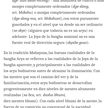
dge-’dun dkon-mchog
) - una asamblea de cuatro o más
monjes completamente ordenados (
dge-slong,
sct.
bhikshu
) o monjas completamente ordenadas
(
dge-slong-ma,
sct.
bhikshuni
), con votos puramente
guardados y en el nivel que va desde un ser ordinario
(
so-skye
) (alguien que todavía no es un arya) en
adelante. La Joya de la Sangha nominal no es una
fuente real de dirección segura (
skyabs-gnas
).
En la tradición Mahayana, las buenas cualidades de la
Sangha Arya se refieren a las cualidades de la Joya de la
Sangha aparente, y principalmente a las cualidades de
los arya bodisatvas antes de alcanzar la iluminación. Con
las mentes que son el camino del ver y de la
familiarización, estos arya bodisatvas se desarrollan
progresivamente en diez niveles de mentes altamente
realizadas (
sa-bcu,
sct.
dasha-bhumi,
diez mentes bhumi). Con cada nivel bhumi de la mente, la
fuerza de su cognición no conceptual de la vacuidad