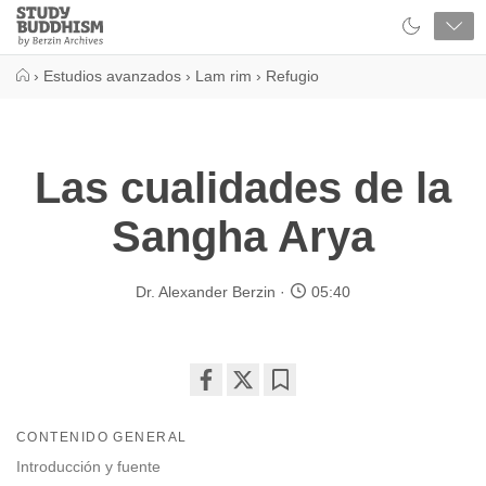
Close
Study
Buddhism
Home
›
Estudios avanzados
›
Lam rim
›
Refugio
Las cualidades de la
Sangha Arya
Dr. Alexander Berzin
05:40
Share
Bookmark
on
CONTENIDO GENERAL
facebook
Introducción y fuente