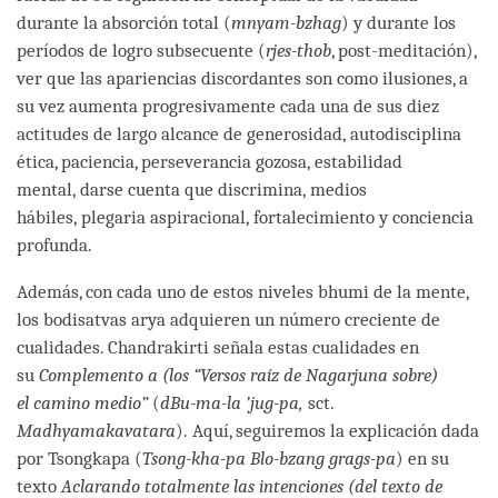
durante la absorción total (
mnyam-bzhag
) y durante los
períodos de logro subsecuente (
rjes-thob
, post-meditación),
ver que las apariencias discordantes son como ilusiones, a
su vez aumenta progresivamente cada una de sus diez
actitudes de largo alcance de generosidad, autodisciplina
ética, paciencia, perseverancia gozosa, estabilidad
mental, darse cuenta que discrimina, medios
hábiles, plegaria aspiracional, fortalecimiento y conciencia
profunda.
Además, con cada uno de estos niveles bhumi de la mente,
los bodisatvas arya adquieren un número creciente de
cualidades. Chandrakirti señala estas cualidades en
su
Complemento a (los “Versos raíz de Nagarjuna sobre)
el camino medio”
(
dBu-ma-la ’jug-pa,
sct.
Madhyamakavatara
). Aquí, seguiremos la explicación dada
por Tsongkapa (
Tsong-kha-pa Blo-bzang grags-pa
) en su
texto
Aclarando totalmente las intenciones (del texto de