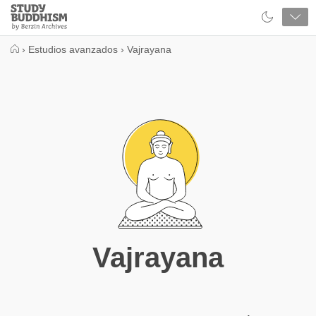
Close
Study
Buddhism
Home
›
Estudios avanzados
›
Vajrayana
Vajrayana